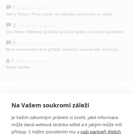
1
ČLÁNEK | 26.03.2026 15:15
Harry Potter: První trailer seriálového zpracování je venku
3
ČLÁNEK | 15.03.2026 14:56
One Piece: Oblíbený pirátský seriál je zpátky s novými epizodami
2
ČLÁNEK | 15.03.2026 13:24
Nová dramatická série přiblíží skutečný únos letadla teroristy
1
OSOBA | 15.02.2026 21:37
Adam Sandler
Na Vašem soukromí záleží
Je Vaším zákonným právem si zvolit, jaké informace
může daná webová stránka sdílet a k jakým může mít
přístup. S Vaším povolením my a
naši partneři třetích