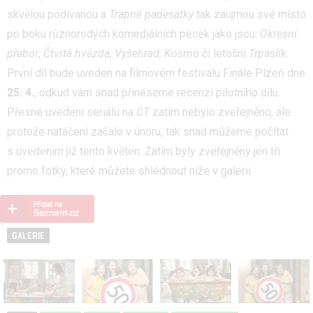
skvělou podívanou a
Trapné padesátky
tak zaujmou své místo
po boku různorodých komediálních pecek jako jsou:
Okresní
přebor
,
Čtvrtá hvězda
,
Vyšehrad,
Kosmo
či letošní
Trpaslík
.
První díl bude uveden na filmovém festivalu Finále Plzeň dne
25. 4.
, odkud vám snad přineseme recenzi pilotního dílu.
Přesné uvedení seriálu na
ČT
zatím nebylo zveřejněno, ale
protože natáčení začalo v únoru, tak snad můžeme počítat
s uvedením již tento květen. Zatím byly zveřejněny jen tři
promo fotky, které můžete shlédnout níže v galerii.
GALERIE