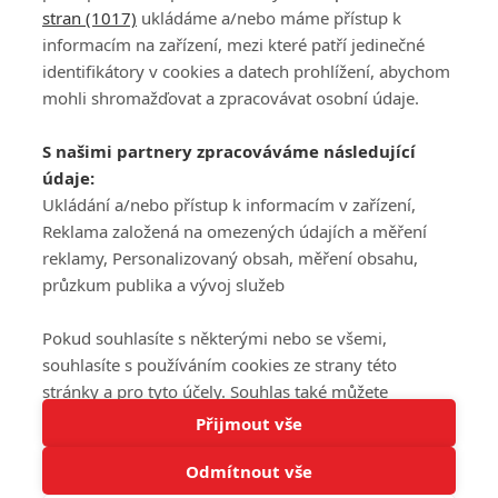
stran (1017)
ukládáme a/nebo máme přístup k
informacím na zařízení, mezi které patří jedinečné
DISKUZE
PŘIHLÁSIT
identifikátory v cookies a datech prohlížení, abychom
REGISTROVAT
mohli shromažďovat a zpracovávat osobní údaje.
Šéfredaktorkou webu je
Petr Slavík
, e-mail
serialy@fandimefilmu.cz
S našimi partnery zpracováváme následující
údaje:
Máte-li zájem o inzerci na našem webu napište nám na e-mail
Ukládání a/nebo přístup k informacím v zařízení,
studio@koncal.com
Reklama založená na omezených údajích a měření
Ochrana osobních údajů
|
Zásady používání cookies
|
Pravidla webu
|
reklamy, Personalizovaný obsah, měření obsahu,
Upravit nastavení soukromí
průzkum publika a vývoj služeb
Pokud souhlasíte s některými nebo se všemi,
souhlasíte s používáním cookies ze strany této
stránky a pro tyto účely. Souhlas také můžete
Tato stránka používá soubory cookies.
odmítnout, ale v takovém případě vám na stránce
Přijmout vše
© 2016 – 2026 FandimeSerialum.cz / All rights reserved /
Více informací
nebudou k dispozici některé personalizované funkce.
Provozovatel webu je Koncal studio s.r.o.
Odmítnout vše
Vaše volby souhlasu se budou vztahovat pouze na
Rozumím