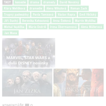
TAGY
komedie
drama
dramedy
David Novotný
Klára Melíšková
dramedie
Alena Mihulová
Roman Zach
Trapný padesátky
Pavla Tomicová
Václav Kopta
Emil Viklický
Jiří Suchý
Berenika Kohoutová
Anna Šisková
Martin Myšička
Michal Vajdička
Mário Ondriš
Irena Obermannová
Alena Müllerová
Jan Maxa
KOMENTÁŘE
0