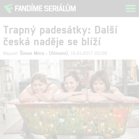
Tog
navi
Trapný padesátky: Další
česká naděje se blíží
Napsal:
Šimon Mitro - (filmsim)
, 16.04.2017 22:08