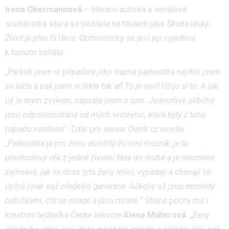
Irena Obermannová
– literární autorka a seriálová
scenáristka, která se podílela na titulech jako
Škoda lásky
,
Život je ples
či
Ulice
. Optimisticky se jeví její vyjádření
k tomuto seriálu:
„
Párkrát jsem si připadala jako trapná padesátka nejdřív jsem
se lekla a pak jsem si řekla tak ať! To je ono! Užiju si to. A jak
už je mým zvykem, napsala jsem o tom. Jednotlivé příběhy
jsou odposlouchané od mých vrstevnic, které byly z toho
nápadu nadšené“.
Dále pro server
Deník.cz
uvedla:
„Padesátka je pro ženu důležitý životní mezník, je to
přechodový věk z jedné životní fáze do druhé a je nesmírně
zajímavé, jak se dnes tyto ženy mění, vypadají a chovají se
úplně jinak než předešlé generace. Ačkoliv už jsou mnohdy
babičkami, cítí se mladé a jsou mladé.“
Stejné pocity má i
kreativní ředitelka
České televize
Alena Müllerová
:
„Ženy