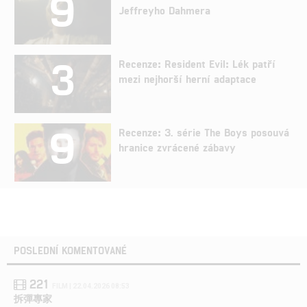
9
Jeffreyho Dahmera
3
Recenze: Resident Evil: Lék patří
mezi nejhorší herní adaptace
9
Recenze: 3. série The Boys posouvá
hranice zvrácené zábavy
POSLEDNÍ KOMENTOVANÉ
221
FILM | 22.04.2026 08:53
拆彈專家