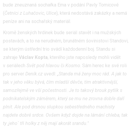
bude zneuznaná sochařka Ema v podání Pavly Tomicové
(
Četníci z Luhačovic, Ulice
), která nedostává zakázky a nemá
peníze ani na sochařský materiál.
Kromě ženských hrdinek bude seriál stavět i na mužských
postavách, a to na nerudném, brunátném šovinistovi Standovi,
se kterým ústřední trio svádí každodenní boj. Standu si
zahraje
Václav Kopta
, kterého jste naposledy mohli vidět
v seriálech
Svět pod hlavou
či
Kosmo
. Sám herec ke své roli
pro server
Deník.cz
uvedl:
„Standa má ženy moc rád. A jak to
tak v jeho věku bývá, čím mladší děvče, tím atraktivnější,
samozřejmě ve vší počestnosti. Je to takový brouk pytlík s
podnikatelským záměrem, který se mu ne zrovna dobře daří
plnit. Ale pod drsnou slupkou sebestředného machisty
najdete dobré srdce. Ovšem když dojde na lámání chleba, tak
ty ‚jeho´ tři holky z něj mají akorát srandu."