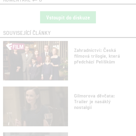
Vstoupit do diskuze
SOUVISEJÍCÍ ČLÁNKY
Zahradnictví: Česká
filmová trilogie, která
předchází Pelíškům
Gilmorova děvčata:
Trailer je nasáklý
nostalgií