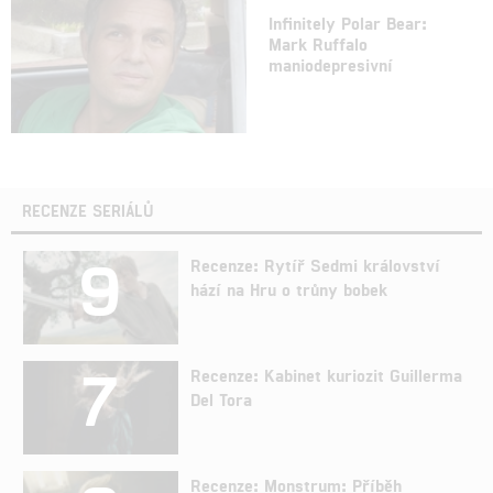
Infinitely Polar Bear:
Mark Ruffalo
maniodepresivní
RECENZE SERIÁLŮ
9
Recenze: Rytíř Sedmi království
hází na Hru o trůny bobek
7
Recenze: Kabinet kuriozit Guillerma
Del Tora
Recenze: Monstrum: Příběh