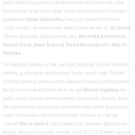
Další důležitou postavou bude kavárenský klavírista, tichý
pozorovatel a glosátor útrap všech zúčastněných, v podání
skladatele
Emila Viklického
, který pro seriál kompletně
složil i hudbu. Autorem textu titulní písně seriálu je
Jiří Suchý
.
Zbytek obsazení oplývá jmény jako:
Berenika Kohoutová
,
Roman Zach
,
Anna Šisková
,
David Novotný
nebo
Martin
Myšička
.
Po herecké stránce si tak není nač stěžovat, a krom hlavního
tématu, je stěžejním pilířem proč tento seriál vidět. Zbytek
tvůrčího týmu už taková výhra (alespoň na první pohled) není.
Režie první dvanáctidílné série se ujal
Michal Vajdička
, na
jednu stranu ředitel renomovaného Dejvického divadla, který
ale za kamerou režíroval jen barrandovský seriál
Bezdružice
nebo slovenskou sérii
Hoď svišťom
. Kameru si vzal na
starost
Mário Ondriš
, který natáčel již zmíněné Bezdružice
anebo obrazově výrazný snímek
Love
(2011). Scénář napsala