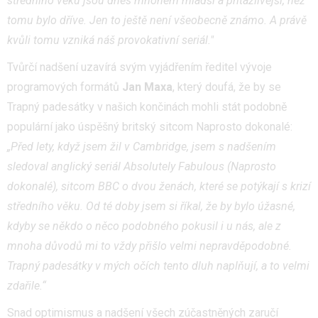
středního věku jsou dnes mnohem mladší a přitažlivější, než
tomu bylo dříve. Jen to ještě není všeobecně známo. A právě
kvůli tomu vzniká náš provokativní seriál."
Tvůrčí nadšení uzavírá svým vyjádřením ředitel vývoje
programových formátů
Jan Maxa
, který doufá, že by se
Trapný padesátky v našich končinách mohli stát podobně
populární jako úspěšný britský sitcom Naprosto dokonalé:
„Před lety, když jsem žil v Cambridge, jsem s nadšením
sledoval anglický seriál Absolutely Fabulous (Naprosto
dokonalé), sitcom BBC o dvou ženách, které se potýkají s krizí
středního věku. Od té doby jsem si říkal, že by bylo úžasné,
kdyby se někdo o něco podobného pokusil i u nás, ale z
mnoha důvodů mi to vždy přišlo velmi nepravděpodobné.
Trapný padesátky v mých očích tento dluh naplňují, a to velmi
zdařile.“
Snad optimismus a nadšení všech zúčastněných zaručí