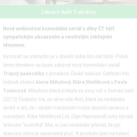
Zobrazit další 3 obrázky
Nový ambiciózní komediální seriál z dílny ČT hýří
sympatickým obsazením a neotřelým stěžejním
tématem.
Vyrovnat se stárnutím je v dnešní době čím dál těžší. Právě
tímto tématem se bude zabývat nový komediální seriál
Trapný padesátky
z produkce
České televize
. Ústřední trio
hrdinek ztvární
Alena Mihulová
,
Klára Melíšková
a
Pavla
Tomicová
. Mihulová, která získala za svou roli v
Domácí péči
(2015)
Českého lva, se ujme role Anči, která se nedokáže
smířit s tím, že i ideální manželství může skončit nevěrou a
rozvodem. Klára Melíšková (
Já, Olga Hepnarová
) coby bývalá
televizní “rosnička“ Mia, si zas nedokáže přiznat, že její
televizní sláva je nenávratně pryč. A poslední paní na holení