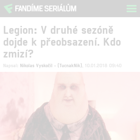
Tog
navi
Legion: V druhé sezóně
dojde k přeobsazení. Kdo
zmizí?
Napsal:
Nikolas Vyskočil - (TucnakNik)
, 10.01.2018 09:40