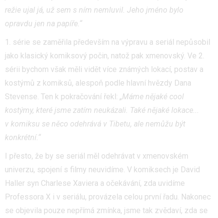
režie ujal já, už sem s ním nemluvil. Jeho jméno bylo
opravdu jen na papíře.“
1. série se zaměřila především na výpravu a seriál nepůsobil
jako klasický komiksový počin, natož pak xmenovský. Ve 2.
sérii bychom však měli vidět více známých lokací, postav a
kostýmů z komiksů, alespoň podle hlavní hvězdy Dana
Stevense. Ten k pokračování řekl:
„Máme nějaké cool
kostýmy, které jsme zatím neukázali. Také nějaké lokace...
v komiksu se něco odehrává v Tibetu, ale nemůžu být
konkrétní.“
I přesto, že by se seriál měl odehrávat v xmenovském
univerzu, spojení s filmy neuvidíme. V komiksech je David
Haller syn Charlese Xaviera a očekávání, zda uvidíme
Professora X i v seriálu, provázela celou první řadu. Nakonec
se objevila pouze nepřímá zmínka, jsme tak zvědaví, zda se