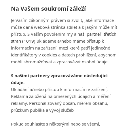
Na Vašem soukromí záleží
Je Vaším zákonným právem si zvolit, jaké informace
může daná webová stránka sdílet a k jakým může mít
přístup. S Vaším povolením my a
naši partneři třetích
stran (1019)
ukládáme a/nebo máme přístup k
informacím na zařízení, mezi které patří jedinečné
DISKUZE
PŘIHLÁSIT
identifikátory v cookies a datech prohlížení, abychom
REGISTROVAT
mohli shromažďovat a zpracovávat osobní údaje.
Šéfredaktorkou webu je
Petr Slavík
, e-mail
serialy@fandimefilmu.cz
S našimi partnery zpracováváme následující
údaje:
Máte-li zájem o inzerci na našem webu napište nám na e-mail
Ukládání a/nebo přístup k informacím v zařízení,
studio@koncal.com
Reklama založená na omezených údajích a měření
Ochrana osobních údajů
|
Zásady používání cookies
|
Pravidla webu
|
reklamy, Personalizovaný obsah, měření obsahu,
Upravit nastavení soukromí
průzkum publika a vývoj služeb
Pokud souhlasíte s některými nebo se všemi,