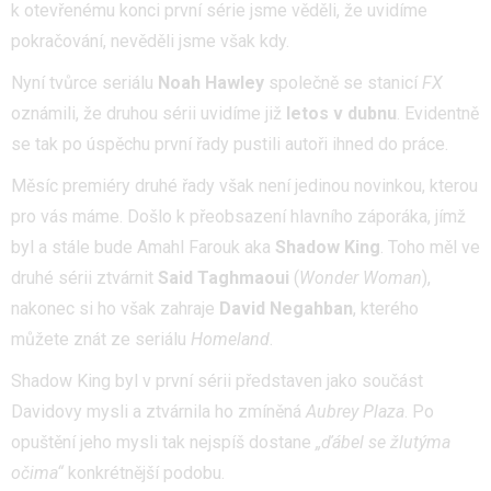
k otevřenému konci první série jsme věděli, že uvidíme
pokračování, nevěděli jsme však kdy.
Nyní tvůrce seriálu
Noah Hawley
společně se stanicí
FX
oznámili, že druhou sérii uvidíme již
letos v dubnu
. Evidentně
se tak po úspěchu první řady pustili autoři ihned do práce.
Měsíc premiéry druhé řady však není jedinou novinkou, kterou
pro vás máme. Došlo k přeobsazení hlavního záporáka, jímž
byl a stále bude Amahl Farouk aka
Shadow King
. Toho měl ve
druhé sérii ztvárnit
Said Taghmaoui
(
Wonder Woman
),
nakonec si ho však zahraje
David Negahban
, kterého
můžete znát ze seriálu
Homeland
.
Shadow King byl v první sérii představen jako součást
Davidovy mysli a ztvárnila ho zmíněná
Aubrey Plaza
. Po
opuštění jeho mysli tak nejspíš dostane
„ďábel se žlutýma
očima“
konkrétnější podobu.