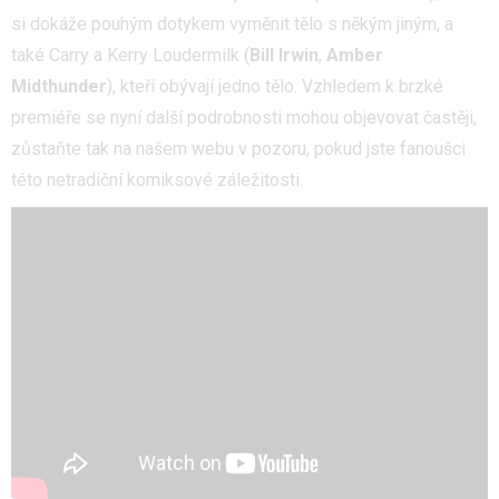
si dokáže pouhým dotykem vyměnit tělo s někým jiným, a
také Carry a Kerry Loudermilk (
Bill Irwin
,
Amber
Midthunder
), kteří obývají jedno tělo. Vzhledem k brzké
premiéře se nyní další podrobnosti mohou objevovat častěji,
zůstaňte tak na našem webu v pozoru, pokud jste fanoušci
této netradiční komiksové záležitosti.