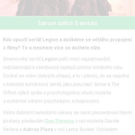
Zobrazit dalších 5 obrázků
Kdo opustí seriál Legion a dočkáme se většího propojení
s filmy? To a mnohem více se dočtete níže.
Xmenovský seriál
Legion
patří mezi nejzajímavější,
nejbláznivější a všeobecně nejlepší počiny loňského roku.
Dočkal se velmi dobrých ohlasů, a to i přesto, že se nejedná
o klasický komiksový seriál, jako jsou např.
Arrow
a
The
Gifted
, nýbrž spíše o psychologickou studii mutanta
s extrémně silnými psychickými schopnostmi.
Velmi dobrými hereckými výkony se navíc prezentovali hlavní
postavy, především
Dan Stevens
v roli mutanta Davida
Hellera a
Aubrey Plaza
v roli Lenny Busker. Vzhledem