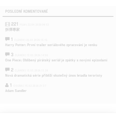
POSLEDNÍ KOMENTOVANÉ
221
FILM | 22.04.2026 08:53
拆彈專家
1
ČLÁNEK | 26.03.2026 15:15
Harry Potter: První trailer seriálového zpracování je venku
3
ČLÁNEK | 15.03.2026 14:56
One Piece: Oblíbený pirátský seriál je zpátky s novými epizodami
2
ČLÁNEK | 15.03.2026 13:24
Nová dramatická série přiblíží skutečný únos letadla teroristy
1
OSOBA | 15.02.2026 21:37
Adam Sandler