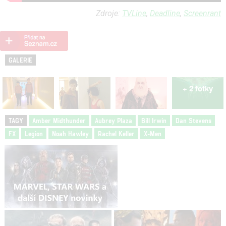
Zdroje:
TVLine
,
Deadline
,
Screenrant
GALERIE
+ 2 fotky
TAGY
Amber Midthunder
Aubrey Plaza
Bill Irwin
Dan Stevens
FX
Legion
Noah Hawley
Rachel Keller
X-Men