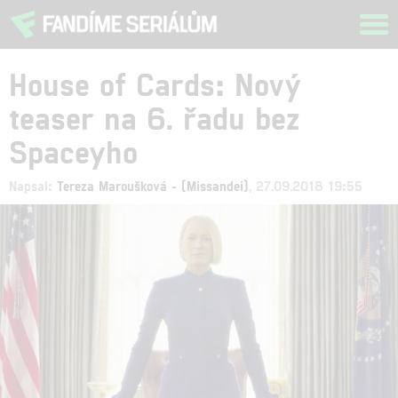
Tog
navi
House of Cards: Nový
teaser na 6. řadu bez
Spaceyho
Napsal:
Tereza Maroušková - (Missandei)
, 27.09.2018 19:55