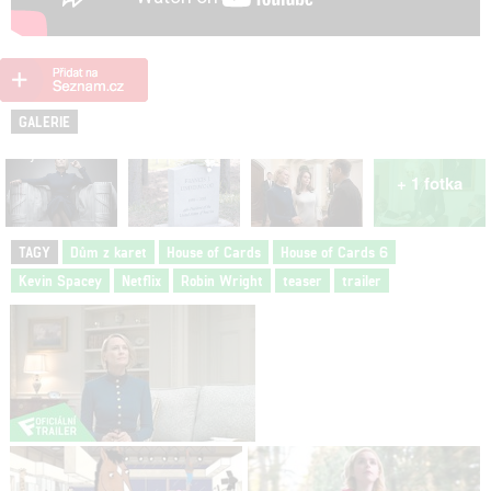
GALERIE
+ 1 fotka
TAGY
Dům z karet
House of Cards
House of Cards 6
Kevin Spacey
Netflix
Robin Wright
teaser
trailer