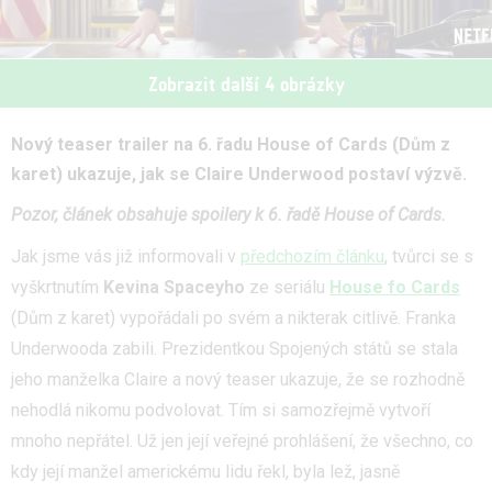
Zobrazit další 4 obrázky
Nový teaser trailer na 6. řadu House of Cards (Dům z
karet) ukazuje, jak se Claire Underwood postaví výzvě.
Pozor, článek obsahuje spoilery k 6. řadě House of Cards.
Jak jsme vás již informovali v
předchozím článku
, tvůrci se s
vyškrtnutím
Kevina Spaceyho
ze seriálu
House fo Cards
(Dům z karet) vypořádali po svém a nikterak citlivě. Franka
Underwooda zabili. Prezidentkou Spojených států se stala
jeho manželka Claire a nový teaser ukazuje, že se rozhodně
nehodlá nikomu podvolovat. Tím si samozřejmě vytvoří
mnoho nepřátel. Už jen její veřejné prohlášení, že všechno, co
kdy její manžel americkému lidu řekl, byla lež, jasně