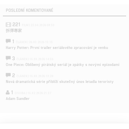
POSLEDNÍ KOMENTOVANÉ
221
FILM | 22.04.2026 08:53
拆彈專家
1
ČLÁNEK | 26.03.2026 15:15
Harry Potter: První trailer seriálového zpracování je venku
3
ČLÁNEK | 15.03.2026 14:56
One Piece: Oblíbený pirátský seriál je zpátky s novými epizodami
2
ČLÁNEK | 15.03.2026 13:24
Nová dramatická série přiblíží skutečný únos letadla teroristy
1
OSOBA | 15.02.2026 21:37
Adam Sandler