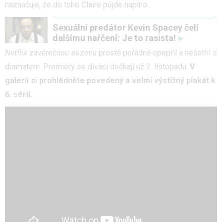
naznačuje, že do toho Claire půjde naplno.
Sexuální predátor Kevin Spacey čelí
dalšímu nařčení: Je to rasista!
Netflix
závěrečnou sezónu prostě pořádně opepřil a nešetřil s
dramatem. Premiéry se diváci dočkají už 2. listopadu.
V
galerii si prohlédněte povedený a velmi výstižný plakát k
6. sérii.