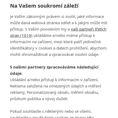
Na Vašem soukromí záleží
Je Vaším zákonným právem si zvolit, jaké informace
může daná webová stránka sdílet a k jakým může mít
přístup. S Vaším povolením my a
naši partneři třetích
stran (1019)
ukládáme a/nebo máme přístup k
informacím na zařízení, mezi které patří jedinečné
DISKUZE
PŘIHLÁSIT
identifikátory v cookies a datech prohlížení, abychom
REGISTROVAT
mohli shromažďovat a zpracovávat osobní údaje.
Šéfredaktorkou webu je
Petr Slavík
, e-mail
serialy@fandimefilmu.cz
S našimi partnery zpracováváme následující
údaje:
Máte-li zájem o inzerci na našem webu napište nám na e-mail
studio@koncal.com
Ukládání a/nebo přístup k informacím v zařízení,
Reklama založená na omezených údajích a měření
Ochrana osobních údajů
|
Zásady používání cookies
|
Pravidla webu
|
reklamy, Personalizovaný obsah, měření obsahu,
Upravit nastavení soukromí
průzkum publika a vývoj služeb
Pokud souhlasíte s některými nebo se všemi,
souhlasíte s používáním cookies ze strany této