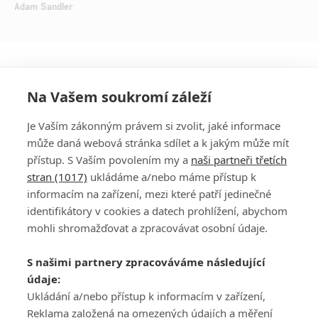
Adam Sandler
Na Vašem soukromí záleží
Je Vaším zákonným právem si zvolit, jaké informace
může daná webová stránka sdílet a k jakým může mít
přístup. S Vaším povolením my a
naši partneři třetích
stran (1017)
ukládáme a/nebo máme přístup k
informacím na zařízení, mezi které patří jedinečné
DISKUZE
PŘIHLÁSIT
identifikátory v cookies a datech prohlížení, abychom
REGISTROVAT
mohli shromažďovat a zpracovávat osobní údaje.
Šéfredaktorkou webu je
Petr Slavík
, e-mail
serialy@fandimefilmu.cz
S našimi partnery zpracováváme následující
údaje:
Máte-li zájem o inzerci na našem webu napište nám na e-mail
studio@koncal.com
Ukládání a/nebo přístup k informacím v zařízení,
Reklama založená na omezených údajích a měření
Ochrana osobních údajů
|
Zásady používání cookies
|
Pravidla webu
|