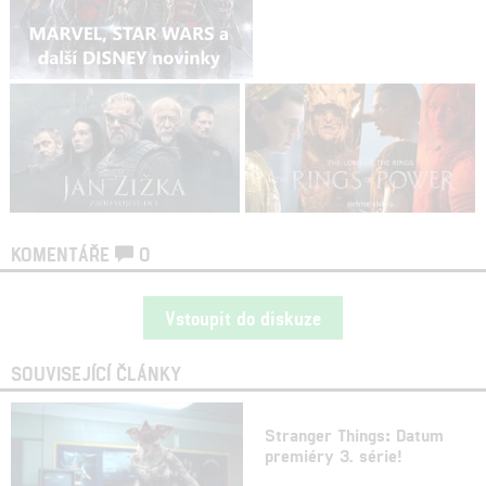
KOMENTÁŘE
0
Vstoupit do diskuze
SOUVISEJÍCÍ ČLÁNKY
Stranger Things: Datum
premiéry 3. série!