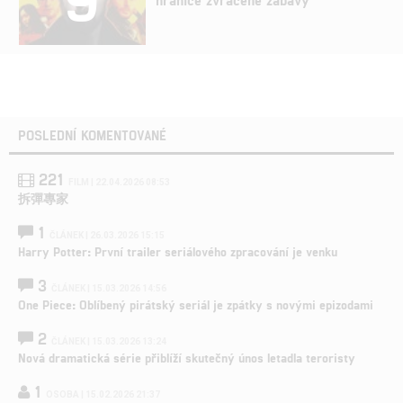
POSLEDNÍ KOMENTOVANÉ
221
FILM | 22.04.2026 08:53
拆彈專家
1
ČLÁNEK | 26.03.2026 15:15
Harry Potter: První trailer seriálového zpracování je venku
3
ČLÁNEK | 15.03.2026 14:56
One Piece: Oblíbený pirátský seriál je zpátky s novými epizodami
2
ČLÁNEK | 15.03.2026 13:24
Nová dramatická série přiblíží skutečný únos letadla teroristy
1
OSOBA | 15.02.2026 21:37