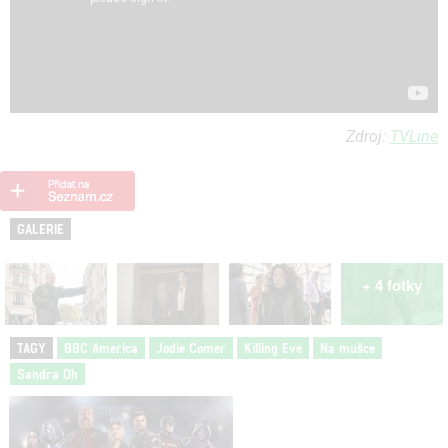
Zdroj:
TVLine
GALERIE
+ 4 fotky
TAGY
BBC America
Jodie Comer
Killing Eve
Na mušce
Sandra Oh