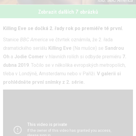
BBC America
Zobrazit dalších 7 obrázků
Killing Eve se dočká 2. řady rok po premiéře té první.
Stanice
BBC America
ve čtvrtek oznámila, že 2. řada
dramatického seriálu
Killing Eve
(Na mušce) se
Sandrou
Oh
a
Jodie Comer
v hlavních rolích si odbyde premiéru
7.
dubna 2019
. Točilo se v několika evropských metropolích,
třeba v Londýně, Amsterdamu nebo v Paříži.
V galerii si
prohlédněte první snímky z 2. série.