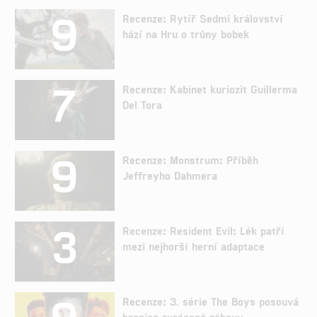
9
Recenze: Rytíř Sedmi království
hází na Hru o trůny bobek
7
Recenze: Kabinet kuriozit Guillerma
Del Tora
9
Recenze: Monstrum: Příběh
Jeffreyho Dahmera
3
Recenze: Resident Evil: Lék patří
mezi nejhorší herní adaptace
9
Recenze: 3. série The Boys posouvá
hranice zvrácené zábavy