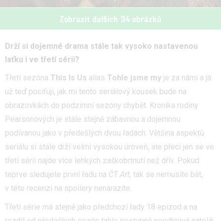
Zobrazit dalších 34 obrázků
Drží si dojemné drama stále tak vysoko nastavenou
laťku i ve třetí sérii?
Třetí sezóna
This Is Us
alias
Tohle jsme my
je za námi a já
už teď pociťuji, jak mi tento seriálový kousek bude na
obrazovkách do podzimní sezóny chybět. Kronika rodiny
Pearsonových je stále stejně zábavnou a dojemnou
podívanou jako v předešlých dvou řadách. Většina aspektů
seriálu si stále drží velmi vysokou úroveň, ale přeci jen se ve
třetí sérii najde více lehkých zaškobrtnutí než dřív. Pokud
teprve sledujete první řadu na
ČT Art
, tak se nemusíte bát,
v této recenzi na spoilery nenarazíte.
Třetí série má stejně jako předchozí řady 18 epizod a na
rozdíl od předešlých sezón tahle postupně neodkrývá natolik