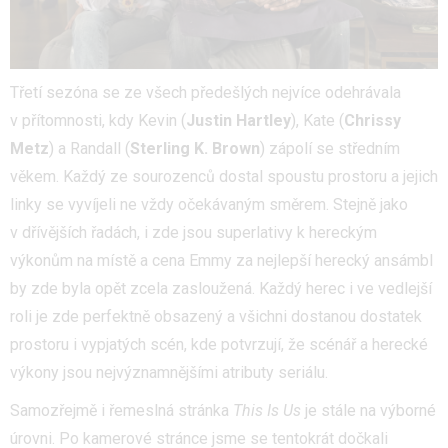
Třetí sezóna se ze všech předešlých nejvíce odehrávala
v přítomnosti, kdy Kevin (
Justin Hartley
), Kate (
Chrissy
Metz
) a Randall (
Sterling K. Brown
) zápolí se středním
věkem. Každý ze sourozenců dostal spoustu prostoru a jejich
linky se vyvíjeli ne vždy očekávaným směrem. Stejně jako
v dřívějších řadách, i zde jsou superlativy k hereckým
výkonům na místě a cena Emmy za nejlepší herecký ansámbl
by zde byla opět zcela zasloužená. Každý herec i ve vedlejší
roli je zde perfektně obsazený a všichni dostanou dostatek
prostoru i vypjatých scén, kde potvrzují, že scénář a herecké
výkony jsou nejvýznamnějšími atributy seriálu.
Samozřejmě i řemeslná stránka
This Is Us
je stále na výborné
úrovni. Po kamerové stránce jsme se tentokrát dočkali