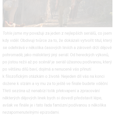
Tohle jsme my
považuji za jeden z nejlepších seriálů, co jsem
kdy viděl. Obdivuji tvůrce za to, že dokázali vytvořit titul, který
se odehrává v několika časových liniích a zároveň drží dějově
pohromadě, jako málokterý jiný seriál. Od hereckých výkonů,
po jistou režii až po scénář je seriál úžasnou podívanou, který
po většinu dílů baví, dojímá a nenuceně vás přinutí
k filozofickým otázkám o životě. Nejeden díl vás na konci
dožene k slzám a vy mu za to ještě ve finále budete vděční.
Třetí sezóna už nenabízí tolik překvapení a zpracování
některých dějových linek bych si dovedl představit lépe,
avšak ve finále je i tato řada famózní podívanou s několika
nezapomenutelnými epizodami.