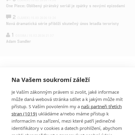
ČLÁNEK | 15.03.2026 14:56
One Piece: Oblíbený pirátský seriál je zpátky s novými epizodami
2
ČLÁNEK | 15.03.2026 13:24
Nová dramatická série přiblíží skutečný únos letadla teroristy
1
OSOBA | 15.02.2026 21:37
Adam Sandler
Na Vašem soukromí záleží
Je Vaším zákonným právem si zvolit, jaké informace
může daná webová stránka sdílet a k jakým může mít
přístup. S Vaším povolením my a
naši partneři třetích
stran (1019)
ukládáme a/nebo máme přístup k
informacím na zařízení, mezi které patří jedinečné
DISKUZE
PŘIHLÁSIT
identifikátory v cookies a datech prohlížení, abychom
REGISTROVAT