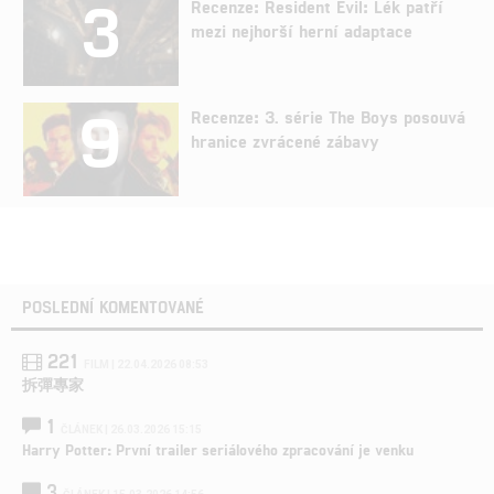
3
Recenze: Resident Evil: Lék patří
mezi nejhorší herní adaptace
9
Recenze: 3. série The Boys posouvá
hranice zvrácené zábavy
POSLEDNÍ KOMENTOVANÉ
221
FILM | 22.04.2026 08:53
拆彈專家
1
ČLÁNEK | 26.03.2026 15:15
Harry Potter: První trailer seriálového zpracování je venku
3