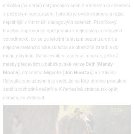
několika (na seriál) úctyhodných scén z Vietnamu či sekvencí
s početným komparzem. I přesto je ovšem kamera a režie
nejsilnější v intimních dialogových scénách. Písničkový
hudební doprovod je opět jedním z nejlepších seriálových
soundtracků, co se za letošní televizní sezonu urodil, a
nejedna melancholická skladba se okamžitě zařadila do
mého playlistu. Další chválu si zaslouží maskéři, jelikož
masky především u babičkovské verze Beth (
Mandy
Moore
), omšelého Miguella (
Jon Huertas
) a v závěru
Randalla jsou úžasné a je vidět, že na této stránce produkce
seriálu rozhodně nešetřila. K řemeslné stránce tak opět
nemám, co vytknout.