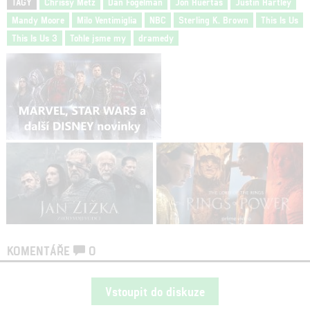
TAGY
Chrissy Metz
Dan Fogelman
Jon Huertas
Justin Hartley
Mandy Moore
Milo Ventimiglia
NBC
Sterling K. Brown
This Is Us
This Is Us 3
Tohle jsme my
dramedy
KOMENTÁŘE
0
Vstoupit do diskuze