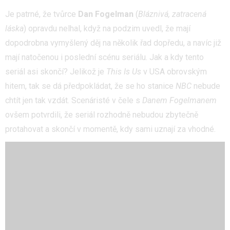
Je patrné, že tvůrce
Dan Fogelman
(
Bláznivá, zatracená
láska
) opravdu nelhal, když na podzim uvedl, že mají
dopodrobna vymyšlený děj na několik řad dopředu, a navíc již
mají natočenou i poslední scénu seriálu. Jak a kdy tento
seriál asi skončí? Jelikož je
This Is Us
v USA obrovským
hitem, tak se dá předpokládat, že se ho stanice
NBC
nebude
chtít jen tak vzdát. Scenáristé v čele s
Danem Fogelmanem
ovšem potvrdili, že seriál rozhodně nebudou zbytečně
protahovat a skončí v momentě, kdy sami uznají za vhodné.