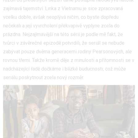
zajímavá tajemství. Linka z Vietnamu je sice zpracovaná
vcelku dobře, avšak neoplývá ničím, co byste dopředu
nečekali a její vyvrcholení překvapivě vyplyne zcela do
prázdna. Nejzajímavější na této sérii je podle mě fakt, že
tvůrci v závěrečné epizodě potvrdili, že seriál se nebude
zabývat pouze dvěma generacemi rodiny Pearsonových, ale
rovnou třemi. Takže kromě děje z minulosti a přítomnosti se v
nadcházející řadě dočkáme i blízké buducnosti, což může
seriálu poskytnout zcela nový rozměr.