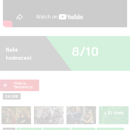
8/10
Naše
hodnocení
GALERIE
+ 31 fotek