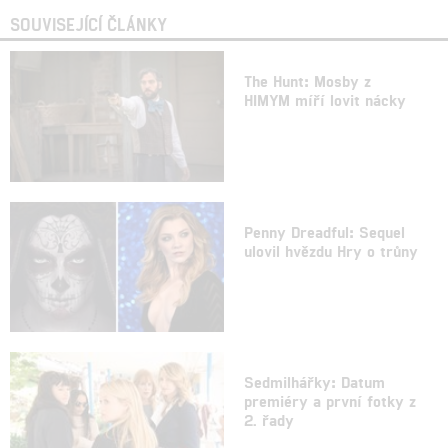
SOUVISEJÍCÍ ČLÁNKY
The Hunt: Mosby z
HIMYM míří lovit nácky
Penny Dreadful: Sequel
ulovil hvězdu Hry o trůny
Sedmilhářky: Datum
premiéry a první fotky z
2. řady