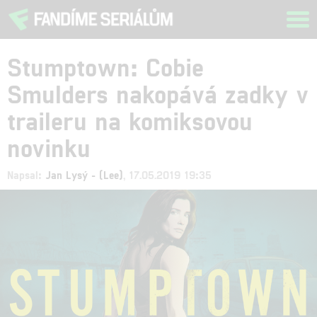
Tog
navi
Stumptown: Cobie
Smulders nakopává zadky v
traileru na komiksovou
novinku
Napsal:
Jan Lysý - (Lee)
, 17.05.2019 19:35