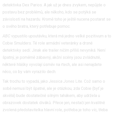
detektivka
Dex Parios. A jak už je dnes zvykem, nepůjde o
postavu bez problémů, ale někoho, kdo se potýká se
závislostí na hazardu. Kromě toho je ještě nucena postarat se
o svého bratra, který potřebuje pomoc.
ABC
vypustilo upoutávku, která má jedno velké pozitivum a to
Cobie Smulders. Té role armádní veteránky a drsné
detektivky sedí. Jinak ale trailer ničím příliš nevyniká. Není
špatný, je poměrně zábavný, akční scény jsou zvládnuté,
některé hlášky vyvolají úsměv na rtech, ale asi nenajdete
něco, co by vám vyrazilo dech.
Tak trochu to vypadá, jako
Jessica Jones
Lite. Což samo o
sobě nemusí být špatné, ale je otázkou, zda Cobie (byť je
skvělá) bude dostatečně silným tahákem, aby udržela u
obrazovek dostatek diváků. Přece jen, nestačí jen kvalitně
zvolená představitelka hlavní role, potřeba je toho víc, třeba