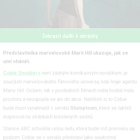
Zobrazit další 4 obrázky
Představitelka marvelovské Marii Hill ukazuje, jak se
umí ohánět.
Cobie Smulders
není žádným komiksovým nováčkem, je
součástí marvelovského filmového universa, kde hraje agentu
Mariu Hill
. Ovšem, tak v posledních filmech měla hodně málo
prostoru a nezapojila se ani do akce. Naštěstí si to Cobie
bude moci vynahradit v seriálu
Stumptown
, který se taktéž
inspiroval na stránkách kreslených sešitů.
Stanice
ABC
schválila celou řadu, která bude mít premiéru na
podzim. Cobie se v seriálu představí jako soukromá