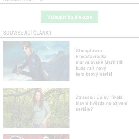
Vstoupit do diskuze
SOUVISEJÍCÍ ČLÁNKY
Stumptown:
Představitelka
marvelovské Marii Hill
bude mít nový
komiksový seriál
Ztraceni: Co by říkala
hlavní hvězda na oživení
seriálu?