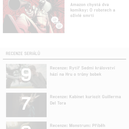
Amazon chystá dva
komiksy: O robotech a
oživlé smrti
RECENZE SERIÁLŮ
9
Recenze: Rytíř Sedmi království
hází na Hru o trůny bobek
7
Recenze: Kabinet kuriozit Guillerma
Del Tora
Recenze: Monstrum: Příběh