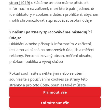
stran (1019)
ukládáme a/nebo máme přístup k
informacím na zařízení, mezi které patří jedinečné
DISKUZE
PŘIHLÁSIT
identifikátory v cookies a datech prohlížení, abychom
REGISTROVAT
mohli shromažďovat a zpracovávat osobní údaje.
Šéfredaktorkou webu je
Petr Slavík
, e-mail
serialy@fandimefilmu.cz
S našimi partnery zpracováváme následující
údaje:
Máte-li zájem o inzerci na našem webu napište nám na e-mail
Ukládání a/nebo přístup k informacím v zařízení,
studio@koncal.com
Reklama založená na omezených údajích a měření
Ochrana osobních údajů
|
Zásady používání cookies
|
Pravidla webu
|
reklamy, Personalizovaný obsah, měření obsahu,
Upravit nastavení soukromí
průzkum publika a vývoj služeb
Pokud souhlasíte s některými nebo se všemi,
souhlasíte s používáním cookies ze strany této
stránky a pro tyto účely. Souhlas také můžete
Tato stránka používá soubory cookies.
odmítnout, ale v takovém případě vám na stránce
Přijmout vše
© 2016 – 2026 FandimeSerialum.cz / All rights reserved /
Více informací
nebudou k dispozici některé personalizované funkce.
Provozovatel webu je Koncal studio s.r.o.
Odmítnout vše
Vaše volby souhlasu se budou vztahovat pouze na
Rozumím
tuto webovou stránku. Vaše nastavení a odvolání