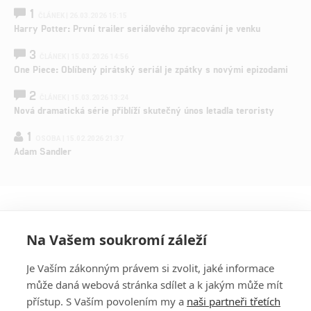
1
ČLÁNEK | 26.03.2026 15:15
Harry Potter: První trailer seriálového zpracování je venku
3
ČLÁNEK | 15.03.2026 14:56
One Piece: Oblíbený pirátský seriál je zpátky s novými epizodami
2
ČLÁNEK | 15.03.2026 13:24
Nová dramatická série přiblíží skutečný únos letadla teroristy
1
OSOBA | 15.02.2026 21:37
Adam Sandler
Na Vašem soukromí záleží
Je Vaším zákonným právem si zvolit, jaké informace
může daná webová stránka sdílet a k jakým může mít
přístup. S Vaším povolením my a
naši partneři třetích