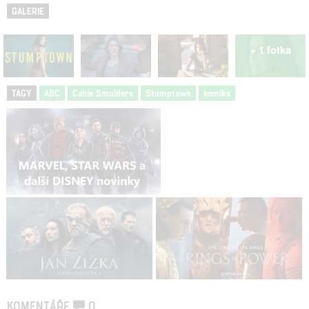
GALERIE
+ 1 fotka
TAGY
ABC
Cobie Smulders
Stumptown
komiks
KOMENTÁŘE
0