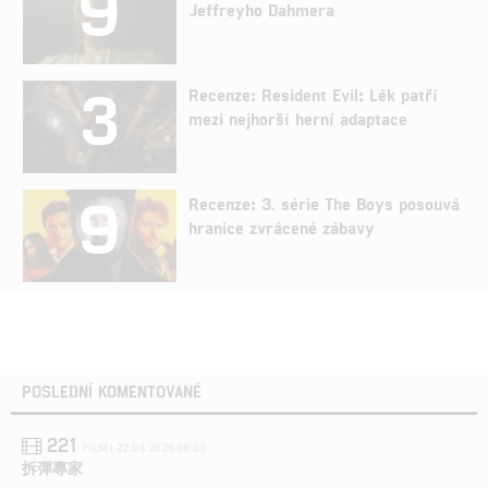
9
Jeffreyho Dahmera
3
Recenze: Resident Evil: Lék patří
mezi nejhorší herní adaptace
9
Recenze: 3. série The Boys posouvá
hranice zvrácené zábavy
POSLEDNÍ KOMENTOVANÉ
221
FILM | 22.04.2026 08:53
拆彈專家