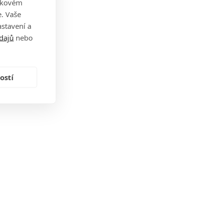
takovém
. Vaše
stavení a
dajů
nebo
ostí