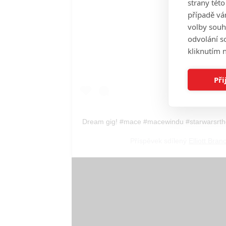
strany tét
případě vá
volby souh
odvolání s
kliknutím n
Při
Dream gig! #mace #macewindu #starwarsrthe
Příspěvek sdílený
Elliott Bran