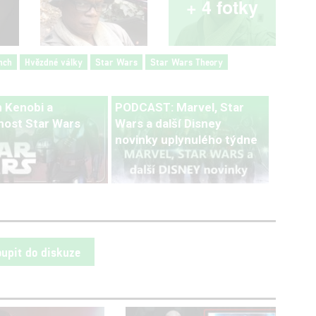
+ 4 fotky
anch
Hvězdné války
Star Wars
Star Wars Theory
 Kenobi a
PODCAST: Marvel, Star
ost Star Wars
Wars a další Disney
novinky uplynulého týdne
oupit do diskuze