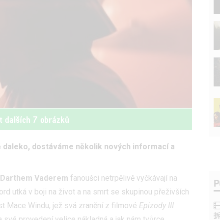
t dalších 7 obrázků
ě daleko, dostáváme několik nových informací a
Darthem Vaderem
fanoušci netrpělivě vyčkávají na
P
rd utká v boji na život a na smrt se skupinou přeživších
t Mace Windu, jež svá zranění z filmové
Epizody III
na své provedení velice nákladná a jak nám tvůrce