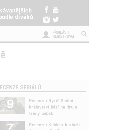
kávanějších
 podle diváků
PŘIHLÁSIT
REGISTROVAT
dě
ECENZE SERIÁLŮ
9
Recenze: Rytíř Sedmi
království hází na Hru o
trůny bobek
7
Recenze: Kabinet kuriozit