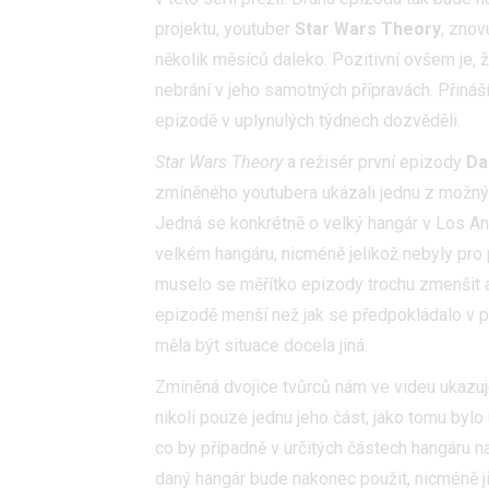
projektu, youtuber
Star Wars Theory
, znov
několik měsíců daleko. Pozitivní ovšem je, že
nebrání v jeho samotných přípravách. Přiná
epizodě v uplynulých týdnech dozvěděli.
Star Wars Theory
a režisér první epizody
Da
zmíněného youtubera ukázali jednu z možnýc
Jedná se konkrétně o velký hangár v Los An
velkém hangáru, nicméně jelikož nebyly pro p
muselo se měřítko epizody trochu zmenšit a z
epizodě menší než jak se předpokládalo v 
měla být situace docela jiná.
Zmíněná dvojice tvůrců nám ve videu ukazuje,
nikoli pouze jednu jeho část, jako tomu bylo 
co by případně v určitých částech hangáru 
daný hangár bude nakonec použit, nicméně j