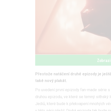
Zobrazi
Přestože natáčení druhé epizody je ješt
také nový plakát.
Po uvedení první epizody fan-made série s
druhou epizodu, ve které se temný sithský lo
Jediů, které bude k překvapení mnohých vés
v této sérii přežil. Druhá epizoda tak bude 