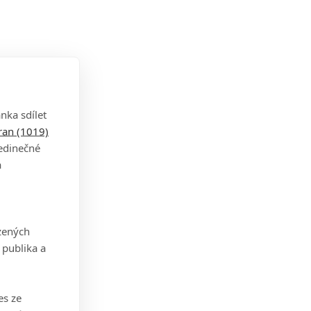
nka sdílet
tran (1019)
jedinečné
a
zených
 publika a
es ze