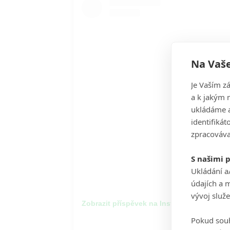
Na Vaše
Je Vaším z
a k jakým 
ukládáme a
identifiká
zpracováva
S našimi 
Ukládání a
údajích a 
vývoj služ
Zobrazit příspěvek na Instagramu
Pokud souh