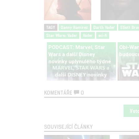
TAGY
Danny Ramirez
Darth Vader
Elliott Br
Star Wars: Vader
Vader
sci-fi
PODCAST: Marvel, Star
Obi-Wan
Wars a další Disney
budoucn
novinky uplynulého týdne
KOMENTÁŘE
0
Vst
SOUVISEJÍCÍ ČLÁNKY