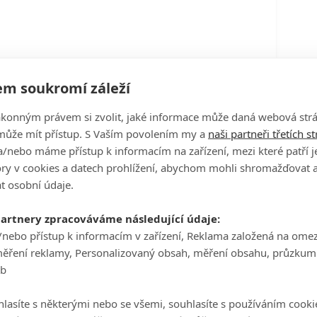
m soukromí záleží
ákonným právem si zvolit, jaké informace může daná webová strá
může mít přístup. S Vaším povolením my a
naši partneři třetích s
/nebo máme přístup k informacím na zařízení, mezi které patří 
tory v cookies a datech prohlížení, abychom mohli shromažďovat 
t osobní údaje.
partnery zpracováváme následující údaje:
/nebo přístup k informacím v zařízení, Reklama založená na ome
měření reklamy, Personalizovaný obsah, měření obsahu, průzkum
eb
lasíte s některými nebo se všemi, souhlasíte s používáním cooki