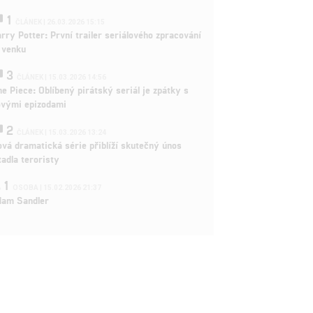
1
ČLÁNEK | 26.03.2026 15:15
rry Potter: První trailer seriálového zpracování
 venku
3
ČLÁNEK | 15.03.2026 14:56
e Piece: Oblíbený pirátský seriál je zpátky s
ovými epizodami
2
ČLÁNEK | 15.03.2026 13:24
vá dramatická série přiblíží skutečný únos
tadla teroristy
1
OSOBA | 15.02.2026 21:37
dam Sandler