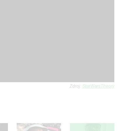
Zdroj:
StarWarsTheory