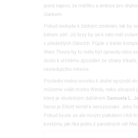
jasně najevo, že měřítko a ambice pro druh
článkem.
Pokud nedojde k žádným změnám, tak by sa
během září. Již brzy by se k nám měl ovšem 
v předešlých článcích. Půjde o trailer komp
Wars Theory
by to mělo být opravdu něco ext
došlo k určitému zpoždění ze strany trikařů,
následujícího měsíce.
Poslední malou novinku k druhé epizodě dos
můžeme vidět mistra Windu, nebo alespoň je
který je skutečným dublérem
Samuela L. 
herce je Elliott téměř k nerozeznání. Jeho f
Pokud byste se ale novým plakátem cítili tro
kostýmu, jak říká jednu z památných vět M