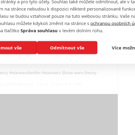
o stránky a pro tyto účely. Souhlas také můžete odmítnout, ale v 
m na stránce nebudou k dispozici některé personalizované funkce
lasu se budou vztahovat pouze na tuto webovou stránku. Vaše na
ouhlasu můžete kdykoli změnit na stránce s
ochranou osobních ú
a tlačítko
Správa souhlasu
v levém dolním rohu.
jmout vše
Odmítnout vše
Více možn
ory #starwarsfanfilm #starwars @star.wars.theory
ch
(@elliottbranch),
Čen 6, 2019 v 4:21 PDT