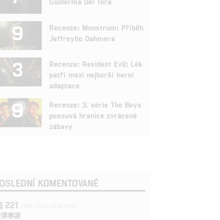
Guillerma Del Tora
9
Recenze: Monstrum: Příběh
Jeffreyho Dahmera
3
Recenze: Resident Evil: Lék
patří mezi nejhorší herní
adaptace
9
Recenze: 3. série The Boys
posouvá hranice zvrácené
zábavy
OSLEDNÍ KOMENTOVANÉ
221
FILM | 22.04.2026 08:53
拆彈專家