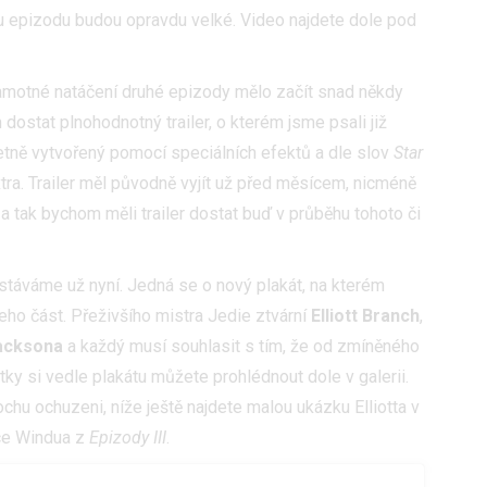
ou epizodu budou opravdu velké. Video najdete dole pod
motné natáčení druhé epizody mělo začít snad někdy
dostat plnohodnotný trailer, o kterém jsme psali již
letně vytvořený pomocí speciálních efektů a dle slov
Star
ra. Trailer měl původně vyjít už před měsícem, nicméně
 a tak bychom měli trailer dostat buď v průběhu tohoto či
táváme už nyní. Jedná se o nový plakát, na kterém
ho část. Přeživšího mistra Jedie ztvární
Elliott Branch
,
Jacksona
a každý musí souhlasit s tím, že od zmíněného
otky si vedle plakátu můžete prohlédnout dole v galerii.
chu ochuzeni, níže ještě najdete malou ukázku Elliotta v
ace Windua z
Epizody III
.