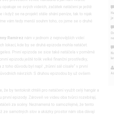
u opakuje ve svých videích, začátek natáčení je ještě
Ha
 i když se na projekt stále shání peníze, tak to nijak
je
šíme vám tedy menší souhrn toho, co jsme se o druhé
On
nny Ramirez
nám v jednom z nejnovějších videí
n
h lokací, kde by se druhá epizoda mohla natáčet.
geles. První epizoda se sice také natáčela v poměrně
No
le
rvní epizodu ještě tolik velké finanční prostředky,
 toho důvodu byl např. „trůnní sál císaře“ v první
A
původních návrzích. S druhou epizodou by už ovšem
 že by tentokrát chtěli pro natáčení využít celý hangár a
u první epizody. Zároveň ve videu oba tvůrci rozebírají,
natáčeli za scény. Neznamená to samozřejmě, že tento
iž ze samotných slov a ukázky prostor nám oba dávají