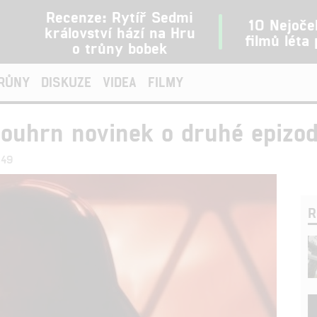
Recenze: Rytíř Sedmi
10 Nejoče
království hází na Hru
filmů léta
o trůny bobek
TRŮNY
DISKUZE
VIDEA
FILMY
ouhrn novinek o druhé epizo
:49
R