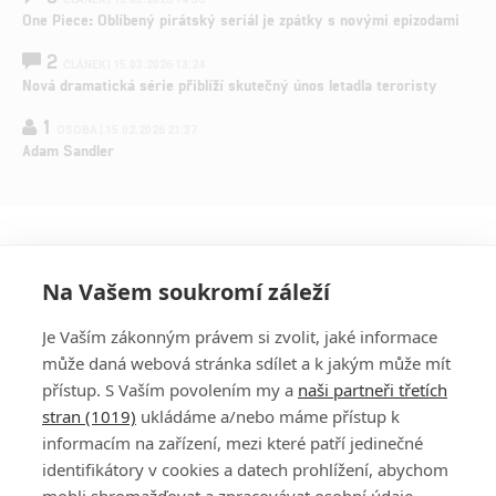
One Piece: Oblíbený pirátský seriál je zpátky s novými epizodami
2
ČLÁNEK | 15.03.2026 13:24
Nová dramatická série přiblíží skutečný únos letadla teroristy
1
OSOBA | 15.02.2026 21:37
Adam Sandler
Na Vašem soukromí záleží
Je Vaším zákonným právem si zvolit, jaké informace
může daná webová stránka sdílet a k jakým může mít
přístup. S Vaším povolením my a
naši partneři třetích
stran (1019)
ukládáme a/nebo máme přístup k
informacím na zařízení, mezi které patří jedinečné
DISKUZE
PŘIHLÁSIT
identifikátory v cookies a datech prohlížení, abychom
REGISTROVAT