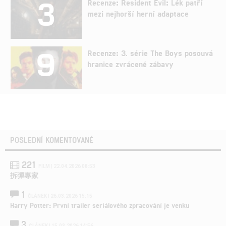
3
Recenze: Resident Evil: Lék patří
mezi nejhorší herní adaptace
9
Recenze: 3. série The Boys posouvá
hranice zvrácené zábavy
POSLEDNÍ KOMENTOVANÉ
221
FILM | 22.04.2026 08:53
拆彈專家
1
ČLÁNEK | 26.03.2026 15:15
Harry Potter: První trailer seriálového zpracování je venku
3
ČLÁNEK | 15.03.2026 14:56