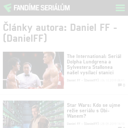
Tog
navi
Články autora: Daniel FF -
(DanielFF)
The International: Seriál
Dolpha Lundgrena a
Sylvestera Stallonea
našel vysílací stanici
Daniel FF - (DanielFF)
| 06.10.2019 08:41
0
Star Wars: Kdo se ujme
režie seriálu s Obi-
Wanem?
Daniel FF - (DanielFF)
| 28.09.2019 16:13