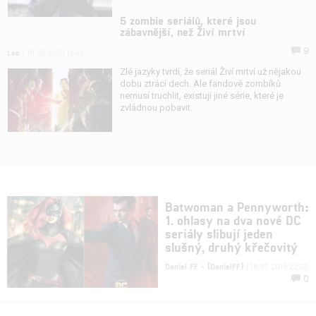
5 zombie seriálů, které jsou
zábavnější, než Živí mrtví
9
Lee
| 18.03.2020 16:40
Zlé jazyky tvrdí, že seriál Živí mrtví už nějakou
dobu ztrácí dech. Ale fandové zombíků
nemusí truchlit, existují jiné série, které je
zvládnou pobavit.
Batwoman a Pennyworth:
1. ohlasy na dva nové DC
seriály slibují jeden
slušný, druhý křečovitý
Daniel FF - (DanielFF)
| 18.07.2019 22:53
0