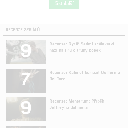
číst další
RECENZE SERIÁLŮ
9
Recenze: Rytíř Sedmi království
hází na Hru o trůny bobek
7
Recenze: Kabinet kuriozit Guillerma
Del Tora
9
Recenze: Monstrum: Příběh
Jeffreyho Dahmera