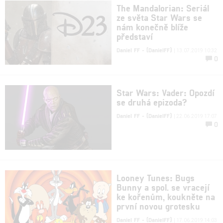
The Mandalorian: Seriál
ze světa Star Wars se
nám konečně blíže
představí
Daniel FF - (DanielFF)
| 13.07.2019 10:32
0
Star Wars: Vader: Opozdí
se druhá epizoda?
Daniel FF - (DanielFF)
| 22.06.2019 17:07
0
Looney Tunes: Bugs
Bunny a spol. se vracejí
ke kořenům, koukněte na
první novou grotesku
Daniel FF - (DanielFF)
| 17.06.2019 14:03