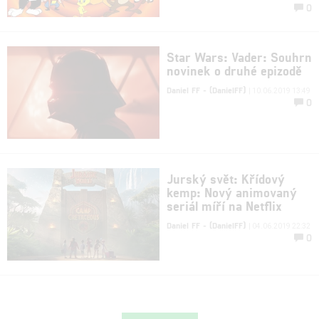
0
Star Wars: Vader: Souhrn
novinek o druhé epizodě
Daniel FF - (DanielFF)
| 10.06.2019 13:49
0
Jurský svět: Křídový
kemp: Nový animovaný
seriál míří na Netflix
Daniel FF - (DanielFF)
| 04.06.2019 22:32
0