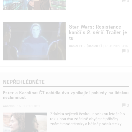
0
Star Wars: Resistance
končí s 2. sérií. Trailer je
tu
Daniel FF - (DanielFF)
| 17.08.2019 14:07
0
NEPŘEHLÉDNĚTE
Ester a Karolína: ČT nabídla dva vynikající pohledy na lidskou
nezlomnost
3
Anarvin
| 16.01.2021 18:00
Zdaleka nejlepší českou novinkou letošního
roku jsou dva zdánlivě obyčejné příběhy
známé moderátorky a běžné podnikatelky.