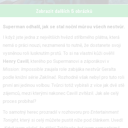
Zobrazit dalších 5 obrázků
Superman odhalil, jak se stal noční můrou všech nestvůr.
I když jste jedna z největších hvězd stříbrného plátna, která
nemá o práci nouzi, neznamená to nutně, že dostanete svoji
vysněnou roli lusknutím prstů. To si na vlastní kůži ověřil
Henry Cavill
, kterého po Supermanovi a záporákovi v
Mission: Impossible
zaujala role zabijáka nestvůr Geralta
podle knižní série
Zaklínač
. Rozhodně však nebyl pro tuto roli
první ani jedinou volbou. Tvůrci totiž vybírali z více jak dvě stě
zájemců, mezi kterými nakonec Cavill zvítězil. Jak ale celý
proces probíhal?
To samotný herec prozradil v rozhovoru pro
Entertainment
Tonight,
který si celý můžete pustit níže pod článkem. Uvedl: