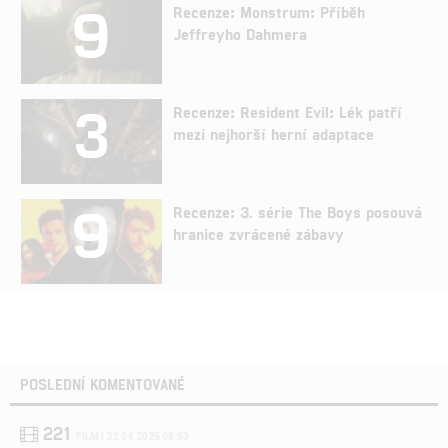
9
Recenze: Monstrum: Příběh
Jeffreyho Dahmera
3
Recenze: Resident Evil: Lék patří
mezi nejhorší herní adaptace
9
Recenze: 3. série The Boys posouvá
hranice zvrácené zábavy
POSLEDNÍ KOMENTOVANÉ
221
FILM | 22.04.2026 08:53