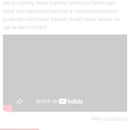
čas pro casting. Herec si prošel výběrovým řízením jako
každý další zájemce o hlavní roli, a i když byl celý proces
(podle jeho slov) nervy drásající, dosáhl svého dalšího snu.
Jak se vám v roli líbí?
Zdroj:
Comicbook