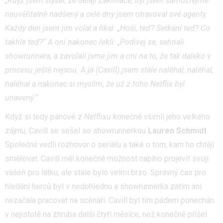
„Když jsem slyšel, že dělají Zaklínače, byl jsem samozřejmě
neuvěřitelně nadšený a celé dny jsem otravoval své agenty.
Každý den jsem jim volal a říkal: „Hoši, teď? Setkání teď? Co
takhle teď?“ A oni
nakonec řekli: „Podívej se,
sehnali
showrunnera, a zavolali jsme jim a oni na to, že tak daleko v
procesu ještě nejsou. A já (Cavill) jsem stále naléhal, naléhal,
naléhal a nakonec si myslím, že už z toho Netflix byl
unavený.
“
Když si tedy pánové z
Netflixu
konečně všimli jeho velkého
zájmu, Cavill se sešel se showrunnerkou
Lauren Schmidt
.
Společně vedli rozhovor o seriálu a také o tom, kam ho chtějí
směřovat. Cavill měl konečně možnost naplno projevit svoji
vášeň pro látku, ale stále bylo velmi brzo. Správný čas pro
hledání herců byl v nedohlednu a showrunnerka zatím ani
nezačala pracovat na scénáři. Cavill byl tím pádem ponechán
v nejistotě na zhruba další čtyři měsíce, než konečně přišel