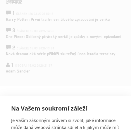
拆彈專家
1
ČLÁNEK | 26.03.2026 15:15
Harry Potter: První trailer seriálového zpracování je venku
3
ČLÁNEK | 15.03.2026 14:56
One Piece: Oblíbený pirátský seriál je zpátky s novými epizodami
2
ČLÁNEK | 15.03.2026 13:24
Nová dramatická série přiblíží skutečný únos letadla teroristy
1
OSOBA | 15.02.2026 21:37
Adam Sandler
Na Vašem soukromí záleží
Je Vaším zákonným právem si zvolit, jaké informace
může daná webová stránka sdílet a k jakým může mít