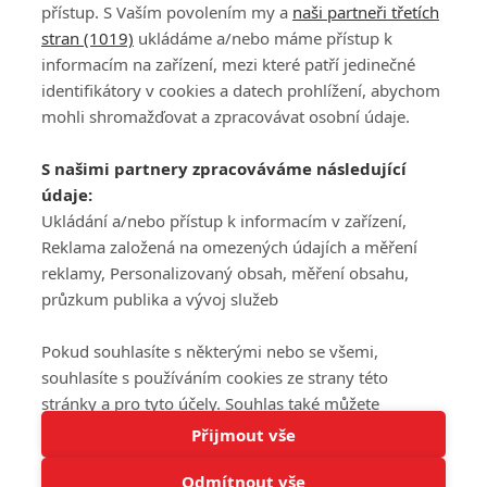
přístup. S Vaším povolením my a
naši partneři třetích
stran (1019)
ukládáme a/nebo máme přístup k
informacím na zařízení, mezi které patří jedinečné
DISKUZE
PŘIHLÁSIT
identifikátory v cookies a datech prohlížení, abychom
REGISTROVAT
mohli shromažďovat a zpracovávat osobní údaje.
Šéfredaktorkou webu je
Petr Slavík
, e-mail
serialy@fandimefilmu.cz
S našimi partnery zpracováváme následující
údaje:
Máte-li zájem o inzerci na našem webu napište nám na e-mail
studio@koncal.com
Ukládání a/nebo přístup k informacím v zařízení,
Reklama založená na omezených údajích a měření
Ochrana osobních údajů
|
Zásady používání cookies
|
Pravidla webu
|
reklamy, Personalizovaný obsah, měření obsahu,
Upravit nastavení soukromí
průzkum publika a vývoj služeb
Pokud souhlasíte s některými nebo se všemi,
souhlasíte s používáním cookies ze strany této
stránky a pro tyto účely. Souhlas také můžete
Tato stránka používá soubory cookies.
odmítnout, ale v takovém případě vám na stránce
Přijmout vše
© 2016 – 2026 FandimeSerialum.cz / All rights reserved /
Více informací
nebudou k dispozici některé personalizované funkce.
Provozovatel webu je Koncal studio s.r.o.
Odmítnout vše
Vaše volby souhlasu se budou vztahovat pouze na