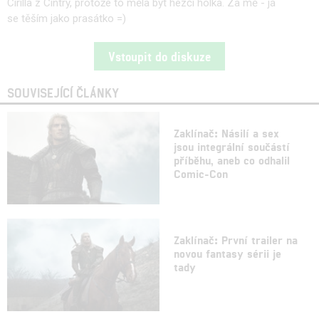
Cirilla z Cintry, protože to měla být hezčí holka. Za mě - já
se těším jako prasátko =)
Vstoupit do diskuze
SOUVISEJÍCÍ ČLÁNKY
Zaklínač: Násilí a sex
jsou integrální součástí
příběhu, aneb co odhalil
Comic-Con
Zaklínač: První trailer na
novou fantasy sérii je
tady