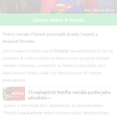
Warner Bros.
Zobrazit dalších 8 obrázků
Tvůrci seriálu Přátelé prozradili detaily (nejen) o
dvojčeti Phoebe.
Letos oslavil kultovní seriál
Přátelé
neuvěřitelných 25 let od
premiéry. A u této příležitosti herci a tvůrci poskytli různým
médiím rozhovory, ze kterých se fandové dozvěděli věci,
které možná věděli, avšak i ty, které jsou pro ně velkým
překvapením.
15 nejlepších Netflix seriálů podle jeho
uživatelů
Jednou z nich může být i skutečnost, že představitelka
Phoebe
Lisa Kudrow
nebyla zrovna velkou fanynkou hraní