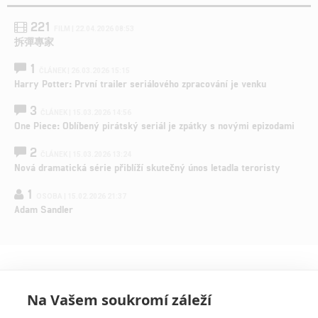
221
FILM | 22.04.2026 08:53
拆彈專家
1
ČLÁNEK | 26.03.2026 15:15
Harry Potter: První trailer seriálového zpracování je venku
3
ČLÁNEK | 15.03.2026 14:56
One Piece: Oblíbený pirátský seriál je zpátky s novými epizodami
2
ČLÁNEK | 15.03.2026 13:24
Nová dramatická série přiblíží skutečný únos letadla teroristy
1
OSOBA | 15.02.2026 21:37
Adam Sandler
Na Vašem soukromí záleží