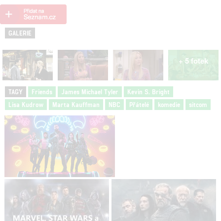
GALERIE
+ 5 fotek
TAGY
Friends
James Michael Tyler
Kevin S. Bright
Lisa Kudrow
Marta Kauffman
NBC
Přátelé
komedie
sitcom