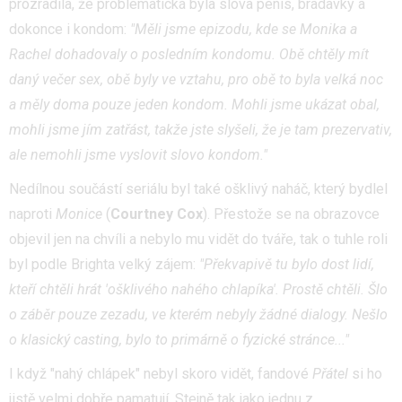
prozradila, že problematická byla slova penis, bradavky a
dokonce i kondom:
"Měli jsme epizodu, kde se Monika a
Rachel dohadovaly o posledním kondomu. Obě chtěly mít
daný večer sex, obě byly ve vztahu, pro obě to byla velká noc
a měly doma pouze jeden kondom. Mohli jsme ukázat obal,
mohli jsme jím zatřást, takže jste slyšeli, že je tam prezervativ,
ale nemohli jsme vyslovit slovo kondom."
Nedílnou součástí seriálu byl také ošklivý naháč, který bydlel
naproti
Monice
(
Courtney Cox
). Přestože se na obrazovce
objevil jen na chvíli a nebylo mu vidět do tváře, tak o tuhle roli
byl podle Brighta velký zájem:
"Překvapivě tu bylo dost lidí,
kteří chtěli hrát 'ošklivého nahého chlapíka'. Prostě chtěli. Šlo
o záběr pouze zezadu, ve kterém nebyly žádné dialogy. Nešlo
o klasický casting, bylo to primárně o fyzické stránce..."
I když "nahý chlápek" nebyl skoro vidět, fandové
Přátel
si ho
jistě velmi dobře pamatují. Stejně tak jako jednu z