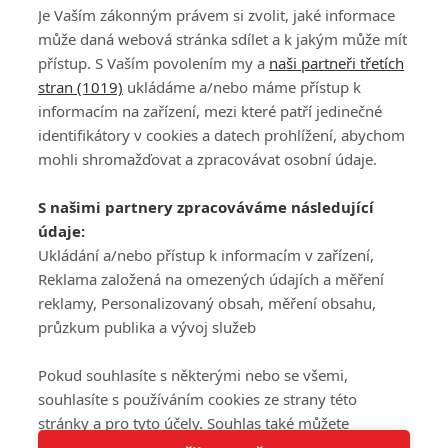
Je Vaším zákonným právem si zvolit, jaké informace
může daná webová stránka sdílet a k jakým může mít
přístup. S Vaším povolením my a
naši partneři třetích
stran (1019)
ukládáme a/nebo máme přístup k
informacím na zařízení, mezi které patří jedinečné
DISKUZE
PŘIHLÁSIT
identifikátory v cookies a datech prohlížení, abychom
REGISTROVAT
mohli shromažďovat a zpracovávat osobní údaje.
Šéfredaktorkou webu je
Petr Slavík
, e-mail
serialy@fandimefilmu.cz
S našimi partnery zpracováváme následující
údaje:
Máte-li zájem o inzerci na našem webu napište nám na e-mail
studio@koncal.com
Ukládání a/nebo přístup k informacím v zařízení,
Reklama založená na omezených údajích a měření
Ochrana osobních údajů
|
Zásady používání cookies
|
Pravidla webu
|
reklamy, Personalizovaný obsah, měření obsahu,
Upravit nastavení soukromí
průzkum publika a vývoj služeb
Pokud souhlasíte s některými nebo se všemi,
souhlasíte s používáním cookies ze strany této
stránky a pro tyto účely. Souhlas také můžete
Tato stránka používá soubory cookies.
odmítnout, ale v takovém případě vám na stránce