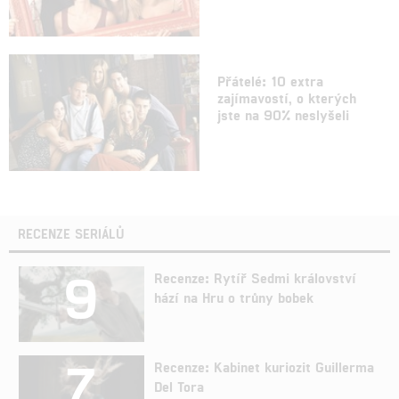
Přátelé: 10 extra
zajímavostí, o kterých
jste na 90% neslyšeli
RECENZE SERIÁLŮ
9
Recenze: Rytíř Sedmi království
hází na Hru o trůny bobek
7
Recenze: Kabinet kuriozit Guillerma
Del Tora