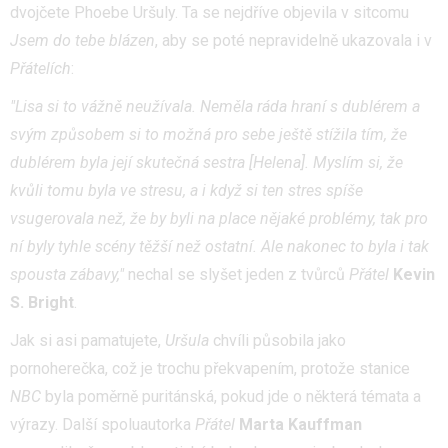
dvojčete Phoebe Uršuly. Ta se nejdříve objevila v sitcomu
Jsem do tebe blázen
, aby se poté nepravidelně ukazovala i v
Přátelích
:
"Lisa si to vážně neužívala. Neměla ráda hraní s dublérem a
svým způsobem si to možná pro sebe ještě stížila tím, že
dublérem byla její skutečná sestra [Helena]. Myslím si, že
kvůli tomu byla ve stresu, a i když si ten stres spíše
vsugerovala než, že by byli na place nějaké problémy, tak pro
ní byly tyhle scény těžší než ostatní. Ale nakonec to byla i tak
spousta zábavy,"
nechal se slyšet jeden z tvůrců
Přátel
Kevin
S. Bright
.
Jak si asi pamatujete,
Uršula
chvíli působila jako
pornoherečka, což je trochu překvapením, protože stanice
NBC
byla poměrně puritánská, pokud jde o některá témata a
výrazy. Další spoluautorka
Přátel
Marta Kauffman