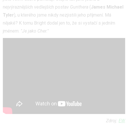
nejvýraznějších vedlejších postav
Gunthera
(
James Michael
Tyler
), u kterého jsme nikdy nezjistili jeho příjmení. Má
nějaké? K tomu Bright dodal jen to, že si vystačí s jedním
jménem:
"Je jako Cher."
Zdroj:
EW