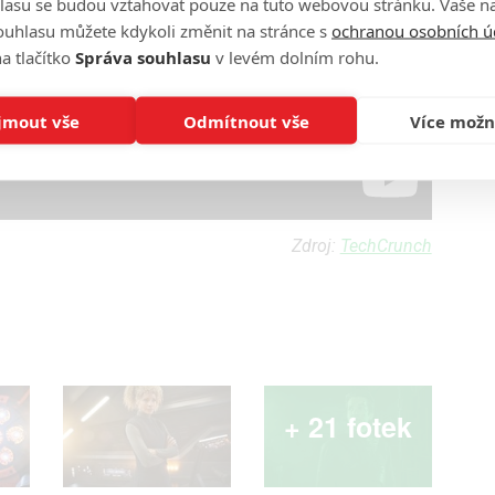
lasu se budou vztahovat pouze na tuto webovou stránku. Vaše na
ouhlasu můžete kdykoli změnit na stránce s
ochranou osobních ú
a tlačítko
Správa souhlasu
v levém dolním rohu.
jmout vše
Odmítnout vše
Více možn
Zdroj:
TechCrunch
+ 21 fotek