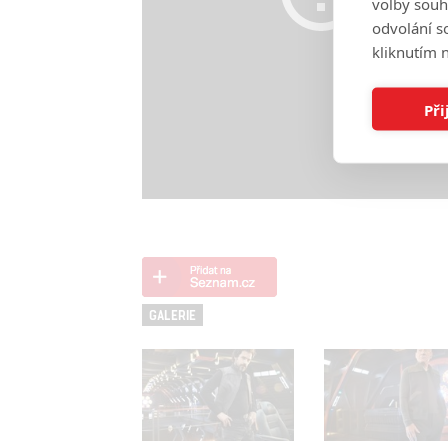
volby souh
odvolání s
kliknutím n
Při
GALERIE