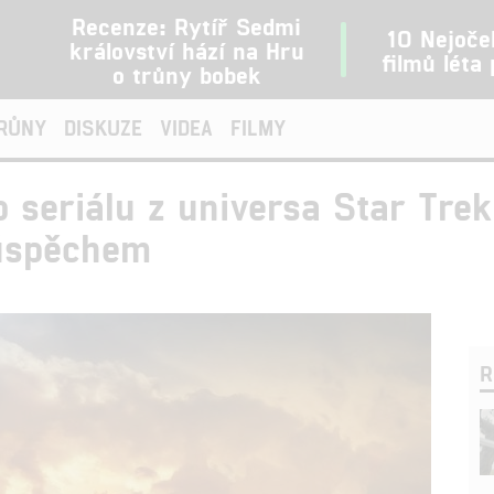
Recenze: Rytíř Sedmi
10 Nejoče
království hází na Hru
filmů léta
o trůny bobek
TRŮNY
DISKUZE
VIDEA
FILMY
 seriálu z universa Star Trek
úspěchem
R