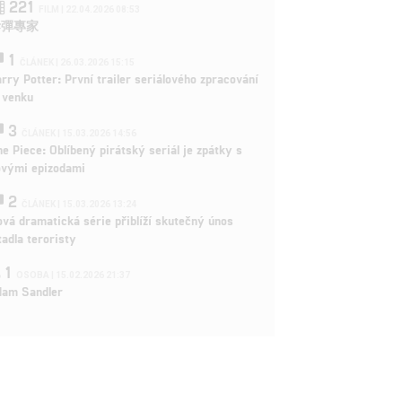
221
FILM | 22.04.2026 08:53
拆彈專家
1
ČLÁNEK | 26.03.2026 15:15
rry Potter: První trailer seriálového zpracování
 venku
3
ČLÁNEK | 15.03.2026 14:56
e Piece: Oblíbený pirátský seriál je zpátky s
ovými epizodami
2
ČLÁNEK | 15.03.2026 13:24
vá dramatická série přiblíží skutečný únos
tadla teroristy
1
OSOBA | 15.02.2026 21:37
dam Sandler