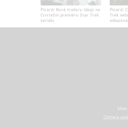
Picard: Nové trailery lákají na
Picard: 
čtvrteční premiéru Star Trek
Trek neb
seriálu
odkazova
Máte-
Ochrana osob