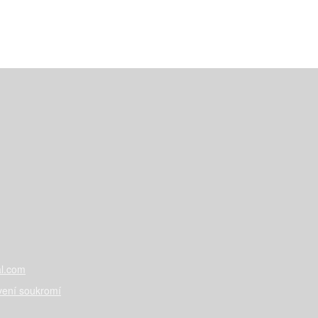
l.com
vení soukromí