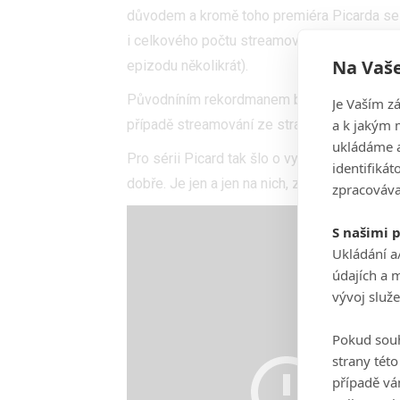
důvodem a kromě toho premiéra Picarda se c
i celkového počtu streamování (jde o celkový
Na Vaše
epizodu několikrát).
Původníním rekordmanem byl seriál
Star Tr
Je Vaším z
a k jakým 
případě streamování ze strany předplatitel
ukládáme a
Pro sérii Picard tak šlo o vynikající start. J
identifiká
dobře. Je jen a jen na nich, zda toho využijí.
zpracováva
S našimi 
Ukládání a
údajích a 
vývoj služ
Pokud souh
strany tét
případě vá