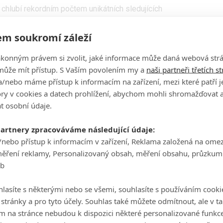
hlubí rekordním počtem unikátních sledujících
 počet streamování, tedy i účtů, které si pustili danou
m soukromí záleží
ek: Discovery
, ve srovnání s ním došlo k nárůst o
180 %
v
ákonným právem si zvolit, jaké informace může daná webová strá
může mít přístup. S Vaším povolením my a
naši partneři třetích s
ů služby CBS All Access.
/nebo máme přístup k informacím na zařízení, mezi které patří 
e otázka, jak si povede dál, ale našlápnuto mají tvůrci
tory v cookies a datech prohlížení, abychom mohli shromažďovat 
 Další díl bude mít premiéru 30. 1. 2020.
t osobní údaje.
partnery zpracováváme následující údaje:
/nebo přístup k informacím v zařízení, Reklama založená na ome
měření reklamy, Personalizovaný obsah, měření obsahu, průzkum
eb
lasíte s některými nebo se všemi, souhlasíte s používáním cooki
o stránky a pro tyto účely. Souhlas také můžete odmítnout, ale v 
m na stránce nebudou k dispozici některé personalizované funkce