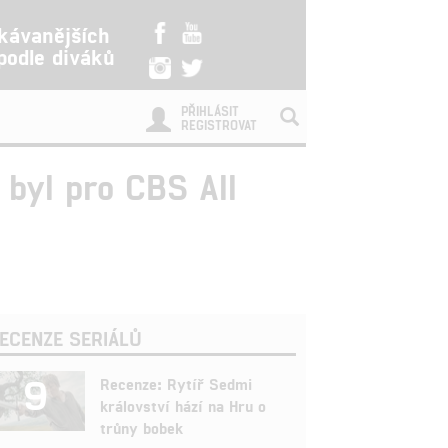
kávanějších
 podle diváků
PŘIHLÁSIT
REGISTROVAT
 byl pro CBS All
ECENZE SERIÁLŮ
9
Recenze: Rytíř Sedmi
království hází na Hru o
trůny bobek