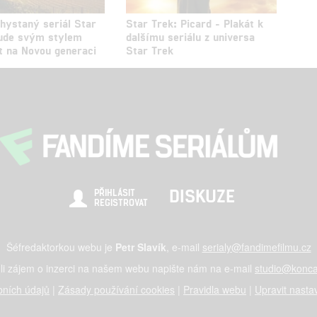
Chystaný seriál Star
Star Trek: Picard - Plakát k
ude svým stylem
dalšímu seriálu z universa
t na Novou generaci
Star Trek
DISKUZE
PŘIHLÁSIT
REGISTROVAT
Šéfredaktorkou webu je
Petr Slavík
, e-mail
serialy@fandimefilmu.cz
li zájem o inzerci na našem webu napište nám na e-mail
studio@konca
ních údajů
|
Zásady používání cookies
|
Pravidla webu
|
Upravit nasta