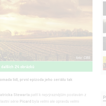
CBS
t dalších 24 obrázků
mada lidí, první epizoda jeho seriálu tak
atricka Stewarta
patří k nejvýraznějším postavám z
P
vlastní série
Picard
byla velmi ale opravdu velmi