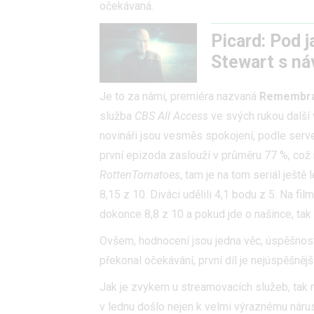
očekávaná.
Picard: Pod 
Stewart s ná
Je to za námi, premiéra nazvaná
Remembr
služba
CBS All Access
ve svých rukou další 
novináři jsou vesměs spokojení, podle serv
první epizoda zaslouží v průměru 77 %, což
RottenTomatoes
, tam je na tom seriál ještě
8,15 z 10. Diváci udělili 4,1 bodu z 5. Na fi
dokonce 8,8 z 10 a pokud jde o našince, ta
Ovšem, hodnocení jsou jedna věc, úspěšnost 
překonal očekávání, první díl je nejúspěšnějš
Jak je zvykem u streamovacích služeb, tak n
v lednu došlo nejen k velmi výraznému nárus