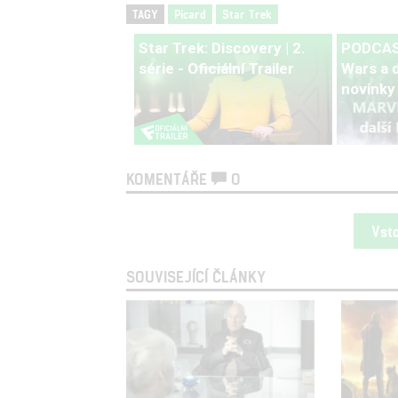
TAGY
Picard
Star Trek
Star Trek: Discovery | 2.
PODCAST
série - Oficiální Trailer
Wars a d
novinky
KOMENTÁŘE
0
Vst
SOUVISEJÍCÍ ČLÁNKY