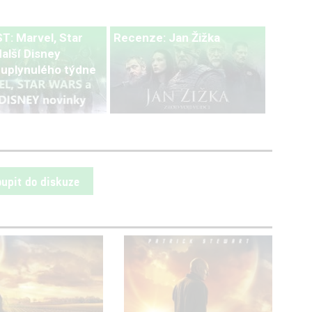
: Marvel, Star
Recenze: Jan Žižka
alší Disney
 uplynulého týdne
oupit do diskuze