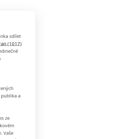
nka sdílet
tran (1017)
jedinečné
a
zených
 publika a
es ze
takovém
. Vaše