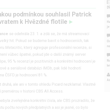
jakou podmínkou souhlasil Patrick
vratem k Hvězdné flotile
Ha
je
ance
se odehrála 23. 1. a zdá se, že má streamovací
velký hit. Pokud se budeme bavit o hodnoceních, tak
On
n
eru
Metacritic,
který agreguje profesionální recenze, si
 není vůbec špatné, pokud jde o další známý server
No
 lépe, 95 % recenzí je pozitivních a konkrétní hodnocení je
le
lmové a seriálové databázi
IMDb
, pak lidé hodnotí
k na ČSFD je hodnocení 81 %.
A
druhá, ale ani v tomto ohledu Picard nezklamal. Vlastně
í premiérou v historii CBS All Access.
ebyla zveřejněna konkrétní čísla, ale CBS prozradilo, že
tu počtu nových předplatných a asi je jasné, co bylo