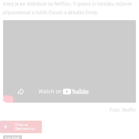
který je ke zhlédnutí na
Netflixu
. V galerii si herečku můžete
připomenout v rolích Eleven a aktuální Enoly.
Foto: Netflix
GALERIE