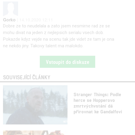
Gorko
| 14.10.2020 12:11
Dobre ze to neudelala a zato jsem nesmirne rad ze se
mohu divat na jeden z nejlepsich serialu vsech dob.
Pokazde kdyz vejde na scenu tak jde videt ze tam je ona
ne nekdo jiny. Takovy talent ma malokdo.
Vstoupit do diskuze
SOUVISEJÍCÍ ČLÁNKY
Stranger Things: Podle
herce se Hopperovo
zmrtvýchvstání dá
přirovnat ke Gandalfovi