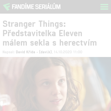
Tog
navi
Stranger Things:
Představitelka Eleven
málem sekla s herectvím
Napsal:
David Křída - (davi.k)
, 14.10.2020 11:00