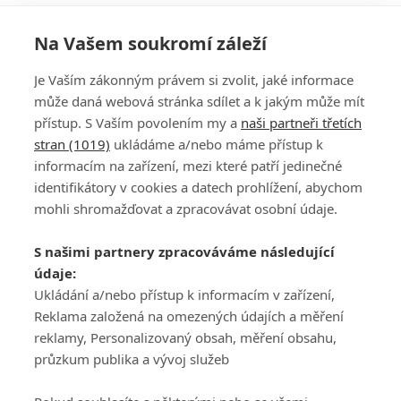
Na Vašem soukromí záleží
Je Vaším zákonným právem si zvolit, jaké informace
může daná webová stránka sdílet a k jakým může mít
přístup. S Vaším povolením my a
naši partneři třetích
stran (1019)
ukládáme a/nebo máme přístup k
informacím na zařízení, mezi které patří jedinečné
DISKUZE
PŘIHLÁSIT
identifikátory v cookies a datech prohlížení, abychom
REGISTROVAT
mohli shromažďovat a zpracovávat osobní údaje.
Šéfredaktorkou webu je
Petr Slavík
, e-mail
serialy@fandimefilmu.cz
S našimi partnery zpracováváme následující
údaje:
Máte-li zájem o inzerci na našem webu napište nám na e-mail
studio@koncal.com
Ukládání a/nebo přístup k informacím v zařízení,
Reklama založená na omezených údajích a měření
Ochrana osobních údajů
|
Zásady používání cookies
|
Pravidla webu
|
reklamy, Personalizovaný obsah, měření obsahu,
Upravit nastavení soukromí
průzkum publika a vývoj služeb