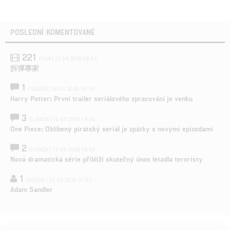
POSLEDNÍ KOMENTOVANÉ
221
FILM | 22.04.2026 08:53
拆彈專家
1
ČLÁNEK | 26.03.2026 15:15
Harry Potter: První trailer seriálového zpracování je venku
3
ČLÁNEK | 15.03.2026 14:56
One Piece: Oblíbený pirátský seriál je zpátky s novými epizodami
2
ČLÁNEK | 15.03.2026 13:24
Nová dramatická série přiblíží skutečný únos letadla teroristy
1
OSOBA | 15.02.2026 21:37
Adam Sandler