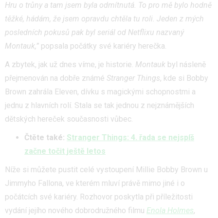
Hru o trůny a tam jsem byla odmítnutá. To pro mě bylo hodně
těžké, hádám, že jsem opravdu chtěla tu roli. Jeden z mých
posledních pokusů pak byl seriál od Netflixu nazvaný
Montauk,”
popsala počátky své kariéry herečka.
A zbytek, jak už dnes víme, je historie.
Montauk
byl násleně
přejmenován na dobře známé
Stranger Things
, kde si Bobby
Brown zahrála Eleven, dívku s magickými schopnostmi a
jednu z hlavních rolí. Stala se tak jednou z nejznámějších
dětských hereček současnosti vůbec.
Čtěte také:
Stranger Things: 4. řada se nejspíš
začne točit ještě letos
Níže si můžete pustit celé vystoupení Millie Bobby Brown u
Jimmyho Fallona, ve kterém mluví právě mimo jiné i o
počátcích své kariéry. Rozhovor poskytla při příležitosti
vydání jejího nového dobrodružného filmu
Enola Holmes
,