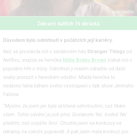
Netflix
Zobrazit dalších 14 obrázků
Důvodem bylo odmítnutí v počátcích její kariéry.
Než se proslavila rolí v seriálovém hitu
Stranger Things
od
Netflixu
, snažila se herečka
Millie Bobby Brown
získat roli v
populární
Hře o trůny
. Odmítnutí ji malém odradilo od další
snahy prorazit v hereckém odvětví. Mladá herečka to
nedávno řekla během svého vystoupení v talk show Jimmyho
Fallona.
“Myslím, že jsem jen byla sklíčená odmítnutími, což říkám
všem. Tohle odvětví je jich plné. Dostanete 'Ne', hodně 'Ne'
předtím, než uslyšíte 'Ano'. Chodila jsem na konkurzy na
reklamy, na cokoliv popravdě. A pak jsem měla konkurz pro