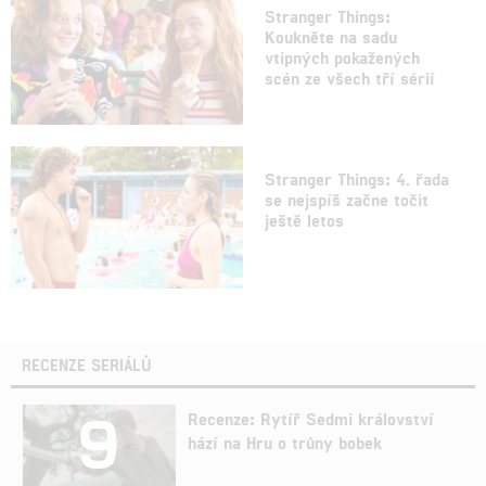
Stranger Things:
Koukněte na sadu
vtipných pokažených
scén ze všech tří sérií
Stranger Things: 4. řada
se nejspíš začne točit
ještě letos
RECENZE SERIÁLŮ
9
Recenze: Rytíř Sedmi království
hází na Hru o trůny bobek