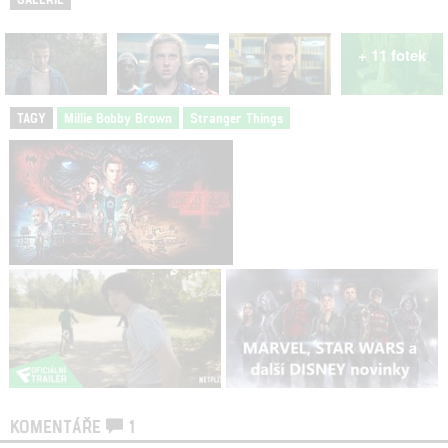
+ 11 fotek
TAGY
Millie Bobby Brown
Stranger Things
KOMENTÁŘE
1