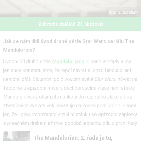
Lucasfilm
Zobrazit dalších 21 obrázků
Jak se nám líbil úvod druhé série Star Wars seriálu The
Mandalorian?
Úvodní díl druhé série
Mandaloriana
je konečně tady a my
jen suše konstatujeme, že lepší návrat si snad fanoušci ani
nemohli přát. Bloumání po živoucím světě
Star Wars
, návrat na
Tatooine a epizodní mise s dechberoucími vizuálními efekty.
Mando s diváky okamžitě naskočí do rozjetého vlaku a bez
zbytečných vysvětlivek navazuje na konec první série. Škoda
jen, že i přes impozantní vizuální stánku se epizodní zápletka
s písečném drakem až moc podobá jednomu dílu z první řady.
The Mandalorian: 2. řada je tu,