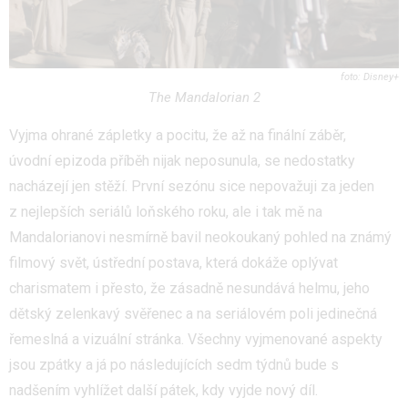
Disney+
The Mandalorian 2
Vyjma ohrané zápletky a pocitu, že až na finální záběr,
úvodní epizoda příběh nijak neposunula, se nedostatky
nacházejí jen stěží. První sezónu sice nepovažuji za jeden
z nejlepších seriálů loňského roku, ale i tak mě na
Mandalorianovi nesmírně bavil neokoukaný pohled na známý
filmový svět, ústřední postava, která dokáže oplývat
charismatem i přesto, že zásadně nesundává helmu, jeho
dětský zelenkavý svěřenec a na seriálovém poli jedinečná
řemeslná a vizuální stránka. Všechny vyjmenované aspekty
jsou zpátky a já po následujících sedm týdnů bude s
nadšením vyhlížet další pátek, kdy vyjde nový díl.