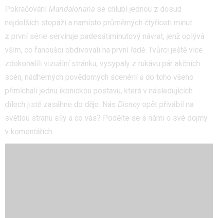
Pokračování
Mandaloriana
se chlubí jednou z dosud
nejdelších stopáží a namísto průměrných čtyřiceti minut
z první série servíruje padesátiminutový návrat, jenž oplývá
vším, co fanoušci obdivovali na první řadě. Tvůrci ještě více
zdokonalili vizuální stránku, vysypaly z rukávu pár akčních
scén, nádherných povědomých scenérií a do toho všeho
přimíchali jednu ikonickou postavu, která v následujících
dílech jistě zasáhne do děje. Nás
Disney
opět přivábil na
světlou stranu síly a co vás? Podělte se s námi o své dojmy
v komentářích.