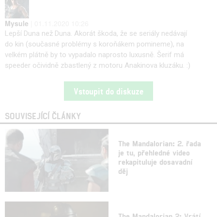
Mysule
| 01.11.2020 10:26
Lepší Duna než Duna. Akorát škoda, že se seriály nedávají
do kin (současné problémy s koroňákem pomineme), na
velkém plátně by to vypadalo naprosto luxusně. Šerif má
speeder očividně zbastlený z motoru Anakinova kluzáku. :)
Vstoupit do diskuze
SOUVISEJÍCÍ ČLÁNKY
The Mandalorian: 2. řada
je tu, přehledné video
rekapituluje dosavadní
děj
The Mandalorian 2: Vrátí