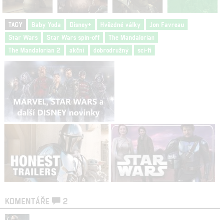
TAGY
Baby Yoda
Disney+
Hvězdné války
Jon Favreau
Star Wars
Star Wars spin-off
The Mandalorian
The Mandalorian 2
akční
dobrodružný
sci-fi
KOMENTÁŘE
2