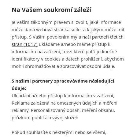
Na Vašem soukromí záleží
Je Vaším zákonným právem si zvolit, jaké informace
může daná webová stránka sdílet a k jakým může mít
přístup. S Vaším povolením my a
naši partneři třetích
stran (1017)
ukládáme a/nebo máme přístup k
informacím na zařízení, mezi které patří jedinečné
DISKUZE
PŘIHLÁSIT
identifikátory v cookies a datech prohlížení, abychom
REGISTROVAT
mohli shromažďovat a zpracovávat osobní údaje.
Šéfredaktorkou webu je
Petr Slavík
, e-mail
serialy@fandimefilmu.cz
S našimi partnery zpracováváme následující
údaje:
Máte-li zájem o inzerci na našem webu napište nám na e-mail
studio@koncal.com
Ukládání a/nebo přístup k informacím v zařízení,
Reklama založená na omezených údajích a měření
Ochrana osobních údajů
|
Zásady používání cookies
|
Pravidla webu
|
reklamy, Personalizovaný obsah, měření obsahu,
Upravit nastavení soukromí
průzkum publika a vývoj služeb
Pokud souhlasíte s některými nebo se všemi,