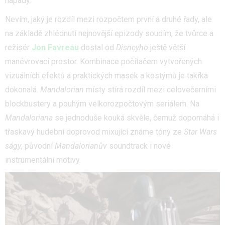
nápady.
Nevím, jaký je rozdíl mezi rozpočtem první a druhé řady, ale
na základě zhlédnutí nejnovější epizody soudím, že tvůrce a
režisér
Jon Favreau
dostal od
Disneyho
ještě větší
manévrovací prostor. Kombinace počítačem vytvořených
vizuálních efektů a praktických masek a kostýmů je takřka
dokonalá.
Mandalorian
místy stírá rozdíl mezi celovečerními
blockbustery a pouhým velkorozpočtovým seriálem. Na
Mandaloriana
se jednoduše kouká skvěle, čemuž dopomáhá i
třaskavý hudební doprovod mixující známe tóny ze
Star Wars
ságy
, původní
Mandalorianův
soundtrack i nové
instrumentální motivy.