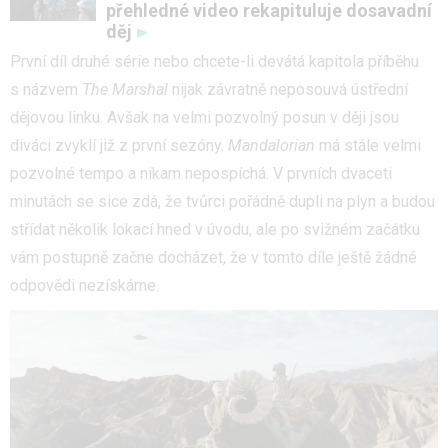
přehledné video rekapituluje dosavadní
děj
První díl druhé série nebo chcete-li devátá kapitola příběhu
s názvem
The Marshal
nijak závratně neposouvá ústřední
dějovou linku. Avšak na velmi pozvolný posun v ději jsou
diváci zvyklí již z první sezóny.
Mandalorian
má stále velmi
pozvolné tempo a nikam nepospíchá. V prvních dvaceti
minutách se sice zdá, že tvůrci pořádně dupli na plyn a budou
střídat několik lokací hned v úvodu, ale po svižném začátku
vám postupně začne docházet, že v tomto díle ještě žádné
odpovědi nezískáme.