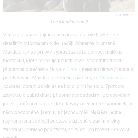
Disney+
The Mandalorian 2
V těchto prvních dojmech nechci spoilerovat, takže se
detailním informacím o ději raději vyhneme. Nicméně
Mandalorian se při své výpravě zaváže pomoct malému
městečku, které ohrožuje pouštní drak. Monstrum trochu
připomíná písečného červa z
Duny
a nejeden filmový fanda si
při sledování Manda povzdechne nad tím, že
Villeneuvův
spektákl dorazí do kin až na konci příštího roku. Epizodní
zápletka o zabití draka připomíná prostředím i zpracováním
jeden z dílů první série. Jako kdyby scenáristé zapomněli, že
něco podobného, jsem tu už jednou měli. Naštěstí jedna
nejmenovaná vedlejší postava a úžasné vizuální efekty
zachraňují neblahé podezření, že tvůrci jen recyklují dřívější