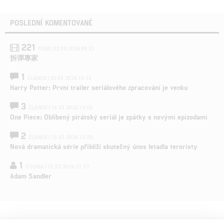
POSLEDNÍ KOMENTOVANÉ
221
FILM | 22.04.2026 08:53
拆彈專家
1
ČLÁNEK | 26.03.2026 15:15
Harry Potter: První trailer seriálového zpracování je venku
3
ČLÁNEK | 15.03.2026 14:56
One Piece: Oblíbený pirátský seriál je zpátky s novými epizodami
2
ČLÁNEK | 15.03.2026 13:24
Nová dramatická série přiblíží skutečný únos letadla teroristy
1
OSOBA | 15.02.2026 21:37
Adam Sandler