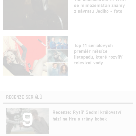
se mimozemšťan známý
z návratu Jediho - foto
Top 11 seriálových
premiér měsíce
listopadu, které rozvíří
televizní vody
RECENZE SERIÁLŮ
9
Recenze: Rytíř Sedmi království
hází na Hru o trůny bobek