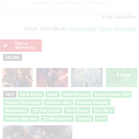
Příspěvek sdílený Bosslogic (@bosslogic)
Foto: Lucasfilm
Zdroje: ComicBook
I
,
II
;
Lucasfilm
,
Flaunt
,
Movieweb
GALERIE
+ 6 fotek
TAGY
Adria Arjona
Andor
Deborah Chow
Disney Investor Day
Hayden Christensen
Hvězdné války
Kathleen Kennedy
Mandalorian
Obi-Wan Kenobi
Pedro Pascal
Star Wars
Temuera Morrison
The Mandalorian
fantasy
sci-fi