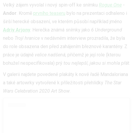
Velký zájem vyvolal i nový spin-off ke snímku
Rogue One
-
Andor
. Kromě
prvního teaseru
bylo na prezentaci odhaleno i
širší herecké obsazení, ve kterém působí například jméno
Adriy Arjony
. Herečka známá snímky jako
6 Underground
nebo
Trojí hranice
v nedávném interview prozradila, že byla
do role obsazena den před zahájením březnové karantény. Z
práce je údajně
velice nadšená
, přičemž je její role (kterou
bohužel nespecifikovala) prý
tou nejlepší, jakou si mohla přát
.
V galerii najdete povedené plakáty k nové řadě Mandaloriana
a také artowrky vytvořené k příležitosti přehlídky
The Star
Wars Celebration 2020 Art Show
.