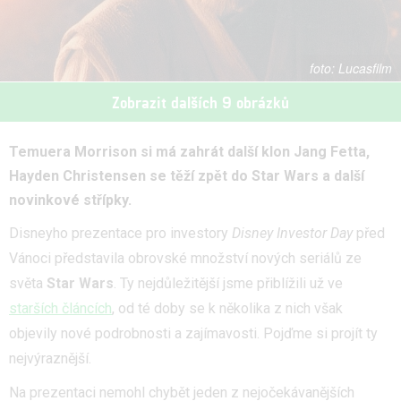
Lucasfilm
Zobrazit dalších 9 obrázků
Temuera Morrison si má zahrát další klon Jang Fetta,
Hayden Christensen se těží zpět do Star Wars a další
novinkové střípky.
Disneyho prezentace pro investory
Disney Investor Day
před
Vánoci představila obrovské množství nových seriálů ze
světa
Star Wars
. Ty nejdůležitější jsme přiblížili už ve
starších článcích
, od té doby se k několika z nich však
objevily nové podrobnosti a zajímavosti. Pojďme si projít ty
nejvýraznější.
Na prezentaci nemohl chybět jeden z nejočekávanějších