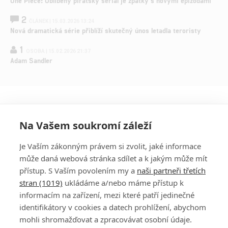
One Piece: Oblíbený pirátský seriál je zpátky s novými epizodami
2
ČLÁNEK | 15.03.2026 13:24
Nová dramatická série přiblíží skutečný únos letadla teroristy
1
OSOBA | 15.02.2026 21:37
Adam Sandler
Na Vašem soukromí záleží
Je Vaším zákonným právem si zvolit, jaké informace
může daná webová stránka sdílet a k jakým může mít
přístup. S Vaším povolením my a
naši partneři třetích
stran (1019)
ukládáme a/nebo máme přístup k
informacím na zařízení, mezi které patří jedinečné
DISKUZE
PŘIHLÁSIT
identifikátory v cookies a datech prohlížení, abychom
REGISTROVAT
mohli shromažďovat a zpracovávat osobní údaje.