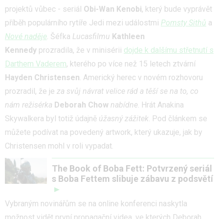
projektů vůbec - seriál
Obi-Wan Kenobi
, který bude vyprávět
příběh populárního rytíře Jedi mezi událostmi
Pomsty Sithů
a
Nové naděje
. Šéfka
Lucasfilmu
Kathleen
Kennedy
prozradila, že v minisérii
dojde k dalšímu střetnutí s
Darthem Vaderem
, kterého po více než 15 letech ztvární
Hayden Christensen
. Americký herec v novém rozhovoru
prozradil, že je
za svůj návrat velice rád a těší se na to, co
nám režisérka
Deborah Chow
nabídne
. Hrát Anakina
Skywalkera byl totiž údajně
úžasný zážitek
. Pod článkem se
můžete podívat na povedený artwork, který ukazuje, jak by
Christensen mohl v roli vypadat.
The Book of Boba Fett: Potvrzený seriál
s Boba Fettem slibuje zábavu z podsvětí
Vybraným novinářům se na online konferenci naskytla
možnost vidět první propagační videa, ve kterých Deborah