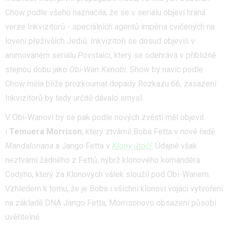
Chow podle všeho naznačila, že se v seriálu objeví hraná
verze Inkvizitorů - speciálních agentů impéria cvičených na
lovení přeživších Jediů. Inkvizitoři se dosud objevili v
animovaném seriálu
Povstalci
, který se odehrává v přibližně
stejnou dobu jako
Obi-Wan Kenobi
. Show by navíc podle
Chow měla blíže prozkoumat dopady Rozkazu 66, zasazení
Inkvizitorů by tedy určitě dávalo smysl.
V Obi-Wanovi by se pak podle nových zvěstí měl objevit
i
Temuera Morrison
, který ztvárnil Boba Fetta v nové řadě
Mandaloriana
a Jango Fetta v
Klony útočí
. Údajně však
neztvární žádného z Fettů, nýbrž klonového komandéra
Codyho, který za Klonových válek sloužil pod Obi-Wanem.
Vzhledem k tomu, že je Boba i všichni klonoví vojáci vytvořeni
na základě DNA Jango Fetta, Morrisonovo obsazení působí
uvěřitelně.