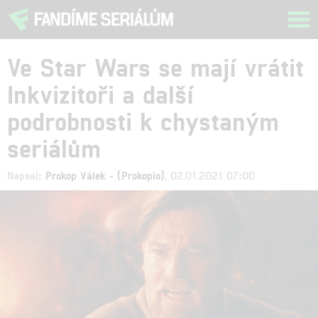
Tog
navi
Ve Star Wars se mají vrátit
Inkvizitoři a další
podrobnosti k chystaným
seriálům
Napsal:
Prokop Válek - (Prokopio)
, 02.01.2021 07:00