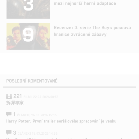
3
mezi nejhorší herní adaptace
9
Recenze: 3. série The Boys posouvá
hranice zvrácené zábavy
POSLEDNÍ KOMENTOVANÉ
221
FILM | 22.04.2026 08:53
拆彈專家
1
ČLÁNEK | 26.03.2026 15:15
Harry Potter: První trailer seriálového zpracování je venku
3
ČLÁNEK | 15.03.2026 14:56