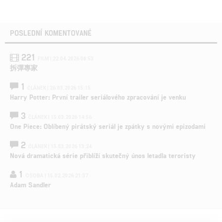
POSLEDNÍ KOMENTOVANÉ
221
FILM | 22.04.2026 08:53
拆彈專家
1
ČLÁNEK | 26.03.2026 15:15
Harry Potter: První trailer seriálového zpracování je venku
3
ČLÁNEK | 15.03.2026 14:56
One Piece: Oblíbený pirátský seriál je zpátky s novými epizodami
2
ČLÁNEK | 15.03.2026 13:24
Nová dramatická série přiblíží skutečný únos letadla teroristy
1
OSOBA | 15.02.2026 21:37
Adam Sandler