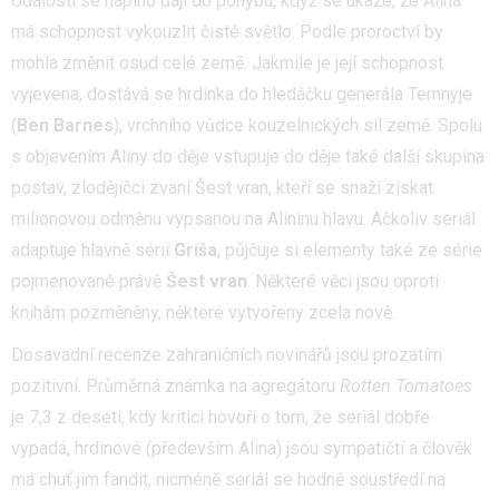
Události se naplno dají do pohybu, když se ukáže, že Alina
má schopnost vykouzlit čisté světlo. Podle proroctví by
mohla změnit osud celé země. Jakmile je její schopnost
vyjevena, dostává se hrdinka do hledáčku generála Temnyje
(
Ben Barnes
), vrchního vůdce kouzelnických sil země. Spolu
s objevením Aliny do děje vstupuje do děje také další skupina
postav, zlodějíčci zvaní Šest vran, kteří se snaží získat
milionovou odměnu vypsanou na Alininu hlavu. Ačkoliv seriál
adaptuje hlavně sérii
Griša
, půjčuje si elementy také ze série
pojmenované právě
Šest vran
. Některé věci jsou oproti
knihám pozměněny, některé vytvořeny zcela nově.
Dosavadní recenze zahraničních novinářů jsou prozatím
pozitivní. Průměrná známka na agregátoru
Rotten Tomatoes
je 7,3 z deseti, kdy kritici hovoří o tom, že seriál dobře
vypadá, hrdinové (především Alina) jsou sympatičtí a člověk
má chuť jim fandit, nicméně seriál se hodně soustředí na