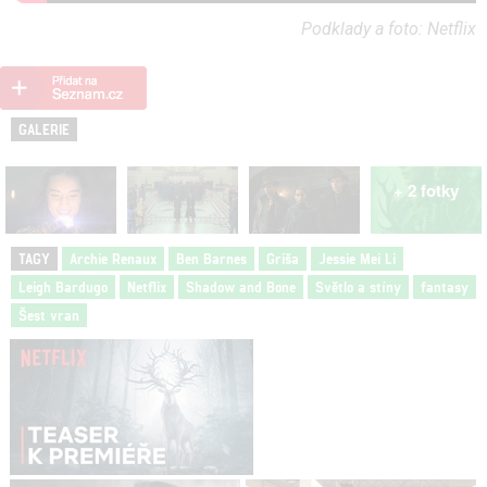
Podklady a foto: Netflix
GALERIE
+ 2 fotky
TAGY
Archie Renaux
Ben Barnes
Griša
Jessie Mei Li
Leigh Bardugo
Netflix
Shadow and Bone
Světlo a stíny
fantasy
Šest vran