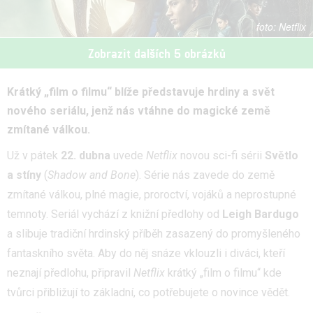
Netflix
Zobrazit dalších 5 obrázků
Krátký „film o filmu“ blíže představuje hrdiny a svět
nového seriálu, jenž nás vtáhne do magické země
zmítané válkou.
Už v pátek
22. dubna
uvede
Netflix
novou sci-fi sérii
Světlo
a stín
y
(
Shadow and Bone
). Série nás zavede do země
zmítané válkou, plné magie, proroctví, vojáků a neprostupné
temnoty. Seriál vychází z knižní předlohy od
Leigh Bardugo
a slibuje tradiční hrdinský příběh zasazený do promyšleného
fantaskního světa. Aby do něj snáze vklouzli i diváci, kteří
neznají předlohu, připravil
Netflix
krátký „film o filmu“ kde
tvůrci přibližují to základní, co potřebujete o novince vědět.