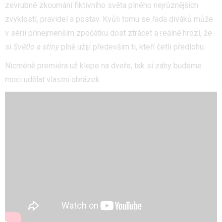
zevrubné zkoumání fiktivního světa plného nejrůznějších
zvyklostí, pravidel a postav. Kvůli tomu se řada diváků může
v sérii přinejmenším zpočátku dost ztrácet a reálně hrozí, že
si
Světlo a stíny
plně užijí především ti, kteří četli předlohu.
Nicméně premiéra už klepe na dveře, tak si záhy budeme
moci udělat vlastní obrázek.