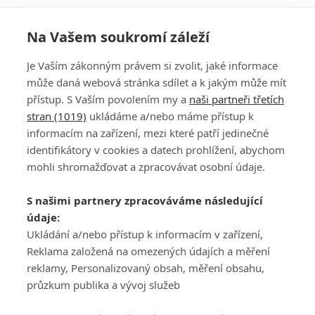
Na Vašem soukromí záleží
Je Vaším zákonným právem si zvolit, jaké informace
může daná webová stránka sdílet a k jakým může mít
přístup. S Vaším povolením my a
naši partneři třetích
stran (1019)
ukládáme a/nebo máme přístup k
informacím na zařízení, mezi které patří jedinečné
DISKUZE
PŘIHLÁSIT
identifikátory v cookies a datech prohlížení, abychom
REGISTROVAT
mohli shromažďovat a zpracovávat osobní údaje.
Šéfredaktorkou webu je
Petr Slavík
, e-mail
serialy@fandimefilmu.cz
S našimi partnery zpracováváme následující
údaje:
Máte-li zájem o inzerci na našem webu napište nám na e-mail
studio@koncal.com
Ukládání a/nebo přístup k informacím v zařízení,
Reklama založená na omezených údajích a měření
Ochrana osobních údajů
|
Zásady používání cookies
|
Pravidla webu
|
reklamy, Personalizovaný obsah, měření obsahu,
Upravit nastavení soukromí
průzkum publika a vývoj služeb