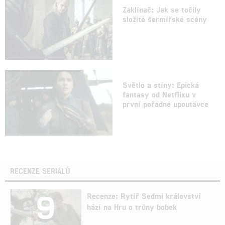
Zaklínač: Jak se točily
složité šermířské scény
Světlo a stíny: Epická
fantasy od Netflixu v
první pořádné upoutávce
RECENZE SERIÁLŮ
9
Recenze: Rytíř Sedmi království
hází na Hru o trůny bobek