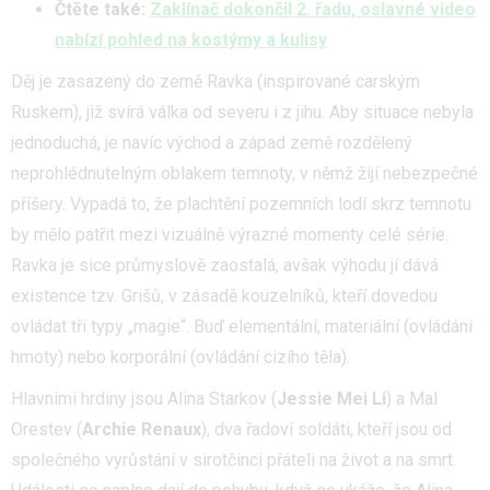
Čtěte také:
Zaklínač dokončil 2. řadu, oslavné video
nabízí pohled na kostýmy a kulisy
Děj je zasazený do země Ravka (inspirované carským
Ruskem), již svírá válka od severu i z jihu. Aby situace nebyla
jednoduchá, je navíc východ a západ země rozdělený
neprohlédnutelným oblakem temnoty, v němž žijí nebezpečné
příšery. Vypadá to, že plachtění pozemních lodí skrz temnotu
by mělo patřit mezi vizuálně výrazné momenty celé série.
Ravka je sice průmyslově zaostalá, avšak výhodu jí dává
existence tzv. Grišů, v zásadě kouzelníků, kteří dovedou
ovládat tři typy „magie“. Buď elementální, materiální (ovládání
hmoty) nebo korporální (ovládání cizího těla).
Hlavními hrdiny jsou Alina Starkov (
Jessie Mei Li
) a Mal
Orestev (
Archie Renaux
), dva řadoví soldáti, kteří jsou od
společného vyrůstání v sirotčinci přáteli na život a na smrt.