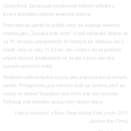
Castle Rock.
Seriál bude kombinovat folklorní příběhy a
krvavé kriminální události americké historie.
První řada se zaměří na příběh, který se inspiruje lokalitou
známou jako „Texaská pole smrti“. V této naftařské oblasti se
od 70. let našlo přinejmenším 30 lidských těl. Většinou šlo o
mladé ženy ve věku 12-25 let. Jen u mála z těl se podařilo
případ objasnit, předpokládá se, že jde o práci několika
různých sériových vrahů.
Skutečné události budou využity jako inspirace pro první řadu
seriálu. Protagonisty jsou odcizení bratr se sestrou, kteří se
vracejí do oblasti Texaských polí smrti, kde oba vyrůstali.
Potkávají zde temného ducha, který oblast obývá.
Foto je ilustrační, z filmu Texas Killing Field z roku 2011
(Anchor Bay Films)