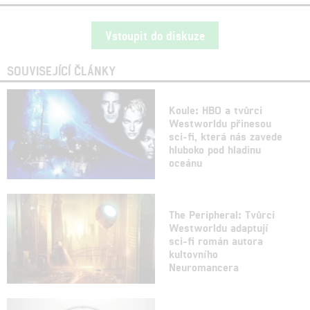
Vstoupit do diskuze
SOUVISEJÍCÍ ČLÁNKY
Koule: HBO a tvůrci
Westworldu přinesou
sci-fi, která nás zavede
hluboko pod hladinu
oceánu
The Peripheral: Tvůrci
Westworldu adaptují
sci-fi román autora
kultovního
Neuromancera