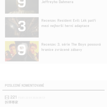
9
Jeffreyho Dahmera
3
Recenze: Resident Evil: Lék patří
mezi nejhorší herní adaptace
9
Recenze: 3. série The Boys posouvá
hranice zvrácené zábavy
POSLEDNÍ KOMENTOVANÉ
221
FILM | 22.04.2026 08:53
拆彈專家