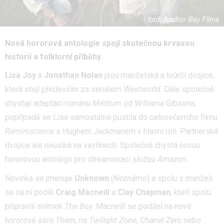
Anchor Bay Films
Nová hororová antologie spojí skutečnou krvavou
historii a folklorní příběhy.
Lisa Joy
a
Jonathan Nolan
jsou manželská a tvůrčí dvojice,
která stojí především za seriálem
Westworld
. Dále společně
chystají adaptaci románu
Médium
od Williama Gibsona,
popřípadě se Lisa samostatně pustila do celovečerního filmu
Reminiscence
s Hughem Jackmanem v hlavní roli. Partnerská
dvojice ale neusíná na vavřínech. Společně chystá novou
hororovou antologii pro streamovací službu
Amazon
.
Novinka se jmenuje
Unknown
(
Neznámo
) a spolu s manželi
se na ní podílí
Craig Macneill
a
Clay Chapman
, kteří spolu
připravili snímek
The Boy
. Macneill se podílel na nové
hororové sérii
Them
, na
Twilight Zone,
Chanel Zero
nebo