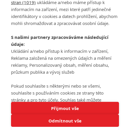
stran (1019)
ukládáme a/nebo máme přístup k
informacím na zařízení, mezi které patří jedinečné
DISKUZE
PŘIHLÁSIT
identifikátory v cookies a datech prohlížení, abychom
REGISTROVAT
mohli shromažďovat a zpracovávat osobní údaje.
Šéfredaktorkou webu je
Petr Slavík
, e-mail
serialy@fandimefilmu.cz
S našimi partnery zpracováváme následující
údaje:
Máte-li zájem o inzerci na našem webu napište nám na e-mail
studio@koncal.com
Ukládání a/nebo přístup k informacím v zařízení,
Reklama založená na omezených údajích a měření
Ochrana osobních údajů
|
Zásady používání cookies
|
Pravidla webu
|
reklamy, Personalizovaný obsah, měření obsahu,
Upravit nastavení soukromí
průzkum publika a vývoj služeb
Pokud souhlasíte s některými nebo se všemi,
souhlasíte s používáním cookies ze strany této
stránky a pro tyto účely. Souhlas také můžete
Tato stránka používá soubory cookies.
odmítnout, ale v takovém případě vám na stránce
Přijmout vše
© 2016 – 2026 FandimeSerialum.cz / All rights reserved /
Více informací
nebudou k dispozici některé personalizované funkce.
Provozovatel webu je Koncal studio s.r.o.
Odmítnout vše
Vaše volby souhlasu se budou vztahovat pouze na
Rozumím
tuto webovou stránku. Vaše nastavení a odvolání