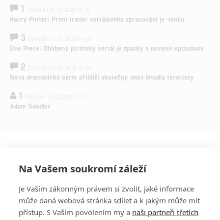
1
ČLÁNEK | 26.03.2026 15:15
Harry Potter: První trailer seriálového zpracování je venku
3
ČLÁNEK | 15.03.2026 14:56
One Piece: Oblíbený pirátský seriál je zpátky s novými epizodami
2
ČLÁNEK | 15.03.2026 13:24
Nová dramatická série přiblíží skutečný únos letadla teroristy
1
OSOBA | 15.02.2026 21:37
Adam Sandler
Na Vašem soukromí záleží
Je Vaším zákonným právem si zvolit, jaké informace
může daná webová stránka sdílet a k jakým může mít
přístup. S Vaším povolením my a
naši partneři třetích