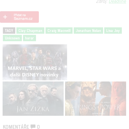
Zdroj:
Deadline
TAGY
Clay Chapman
Craig Macneill
Jonathan Nolan
Lisa Joy
Unknown
horor
KOMENTÁŘE
0