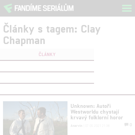
Tog
navi
Články s tagem: Clay
Chapman
ČLÁNKY
FILMY
(0)
OSOBY
(0)
VIDEA
(0)
Unknown: Autoři
Westworldu chystají
krvavý folklorní horor
0
Anarvin
| 07.05.2021 21:38