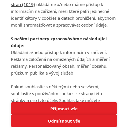
stran (1019)
ukládáme a/nebo máme přístup k
informacím na zařízení, mezi které patří jedinečné
DISKUZE
PŘIHLÁSIT
identifikátory v cookies a datech prohlížení, abychom
REGISTROVAT
mohli shromažďovat a zpracovávat osobní údaje.
Šéfredaktorkou webu je
Petr Slavík
, e-mail
serialy@fandimefilmu.cz
S našimi partnery zpracováváme následující
údaje:
Máte-li zájem o inzerci na našem webu napište nám na e-mail
studio@koncal.com
Ukládání a/nebo přístup k informacím v zařízení,
Reklama založená na omezených údajích a měření
Ochrana osobních údajů
|
Zásady používání cookies
|
Pravidla webu
|
reklamy, Personalizovaný obsah, měření obsahu,
Upravit nastavení soukromí
průzkum publika a vývoj služeb
Pokud souhlasíte s některými nebo se všemi,
souhlasíte s používáním cookies ze strany této
stránky a pro tyto účely. Souhlas také můžete
Tato stránka používá soubory cookies.
odmítnout, ale v takovém případě vám na stránce
Přijmout vše
© 2016 – 2026 FandimeSerialum.cz / All rights reserved /
Více informací
nebudou k dispozici některé personalizované funkce.
Provozovatel webu je Koncal studio s.r.o.
Odmítnout vše
Vaše volby souhlasu se budou vztahovat pouze na
Rozumím
tuto webovou stránku. Vaše nastavení a odvolání