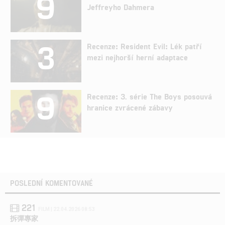
9
Jeffreyho Dahmera
3
Recenze: Resident Evil: Lék patří
mezi nejhorší herní adaptace
9
Recenze: 3. série The Boys posouvá
hranice zvrácené zábavy
POSLEDNÍ KOMENTOVANÉ
221
FILM | 22.04.2026 08:53
拆彈專家