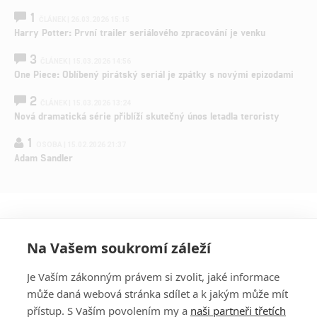
1
ČLÁNEK | 26.03.2026 15:15
Harry Potter: První trailer seriálového zpracování je venku
3
ČLÁNEK | 15.03.2026 14:56
One Piece: Oblíbený pirátský seriál je zpátky s novými epizodami
2
ČLÁNEK | 15.03.2026 13:24
Nová dramatická série přiblíží skutečný únos letadla teroristy
1
OSOBA | 15.02.2026 21:37
Adam Sandler
Na Vašem soukromí záleží
Je Vaším zákonným právem si zvolit, jaké informace
může daná webová stránka sdílet a k jakým může mít
přístup. S Vaším povolením my a
naši partneři třetích