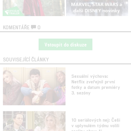
KOMENTÁŘE
0
Vstoupit do diskuze
SOUVISEJÍCÍ ČLÁNKY
Sexuální výchova:
Netflix zveřejnil první
fotky a datum premiéry
3. sezóny
10 seriálových nej: Češi
v uplynulém týdnu volili
reality show či