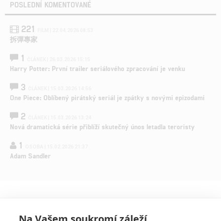
POSLEDNÍ KOMENTOVANÉ
221
FILM | 22.04.2026 08:53
拆彈專家
1
ČLÁNEK | 26.03.2026 15:15
Harry Potter: První trailer seriálového zpracování je venku
3
ČLÁNEK | 15.03.2026 14:56
One Piece: Oblíbený pirátský seriál je zpátky s novými epizodami
2
ČLÁNEK | 15.03.2026 13:24
Nová dramatická série přiblíží skutečný únos letadla teroristy
1
OSOBA | 15.02.2026 21:37
Adam Sandler
Na Vašem soukromí záleží