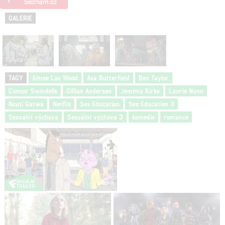
GALERIE
TAGY
Aimee Lou Wood
Asa Butterfield
Ben Taylor
Connor Swindells
Gillian Anderson
Jemima Kirke
Laurie Nunn
Ncuti Gatwa
Netflix
Sex Education
Sex Education 3
Sexuální výchova
Sexuální výchova 3
komedie
romance