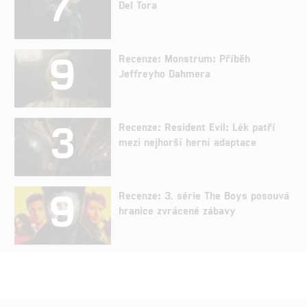
7
Del Tora
9
Recenze: Monstrum: Příběh
Jeffreyho Dahmera
3
Recenze: Resident Evil: Lék patří
mezi nejhorší herní adaptace
9
Recenze: 3. série The Boys posouvá
hranice zvrácené zábavy