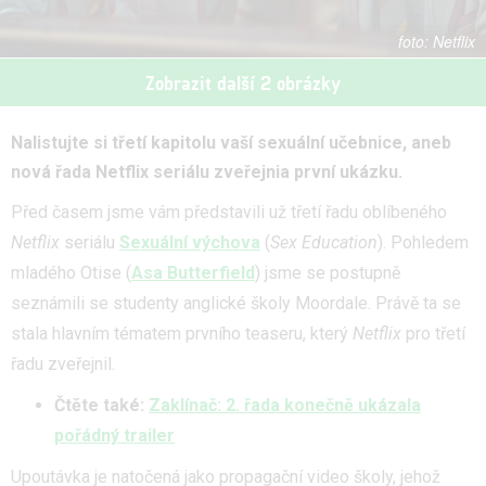
Netflix
Zobrazit další 2 obrázky
Nalistujte si třetí kapitolu vaší sexuální učebnice, aneb
nová řada Netflix seriálu zveřejnia první ukázku.
Před časem jsme vám představili už třetí řadu oblíbeného
Netflix
seriálu
Sexuální výchova
(
Sex Education
). Pohledem
mladého Otise (
Asa Butterfield
) jsme se postupně
seznámili se studenty anglické školy Moordale. Právě ta se
stala hlavním tématem prvního teaseru, který
Netflix
pro třetí
řadu zveřejnil.
Čtěte také:
Zaklínač: 2. řada konečně ukázala
pořádný trailer
Upoutávka je natočená jako propagační video školy, jehož