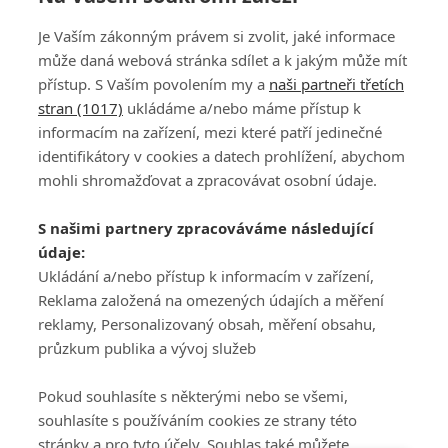
Je Vaším zákonným právem si zvolit, jaké informace
může daná webová stránka sdílet a k jakým může mít
přístup. S Vaším povolením my a
naši partneři třetích
stran (1017)
ukládáme a/nebo máme přístup k
informacím na zařízení, mezi které patří jedinečné
DISKUZE
PŘIHLÁSIT
identifikátory v cookies a datech prohlížení, abychom
REGISTROVAT
mohli shromažďovat a zpracovávat osobní údaje.
Šéfredaktorkou webu je
Petr Slavík
, e-mail
serialy@fandimefilmu.cz
S našimi partnery zpracováváme následující
údaje:
Máte-li zájem o inzerci na našem webu napište nám na e-mail
studio@koncal.com
Ukládání a/nebo přístup k informacím v zařízení,
Reklama založená na omezených údajích a měření
Ochrana osobních údajů
|
Zásady používání cookies
|
Pravidla webu
|
reklamy, Personalizovaný obsah, měření obsahu,
Upravit nastavení soukromí
průzkum publika a vývoj služeb
Pokud souhlasíte s některými nebo se všemi,
souhlasíte s používáním cookies ze strany této
stránky a pro tyto účely. Souhlas také můžete