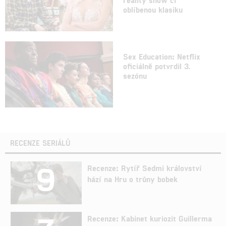
oblíbenou klasiku
Sex Education: Netflix
oficiálně potvrdil 3.
sezónu
RECENZE SERIÁLŮ
9
Recenze: Rytíř Sedmi království
hází na Hru o trůny bobek
Recenze: Kabinet kuriozit Guillerma