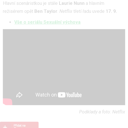
Hlavní scenáristkou je stále
Laurie Nunn
a hlavním
režisérem opět
Ben Taylor
.
Netflix
třetí řadu uvede
17. 9.
Vše o seriálu Sexuální výchova
Podklady a foto: Netflix