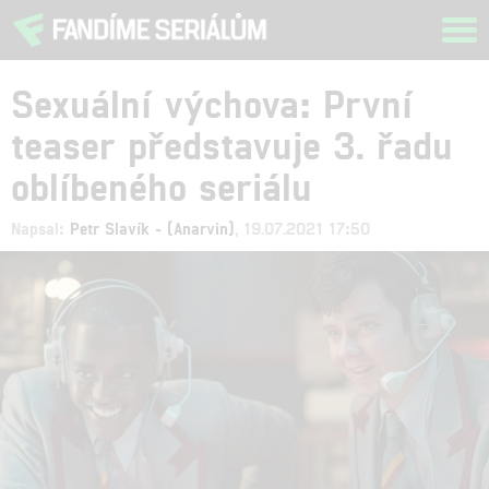
Tog
navi
Sexuální výchova: První
teaser představuje 3. řadu
oblíbeného seriálu
Napsal:
Petr Slavík - (Anarvin)
, 19.07.2021 17:50