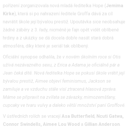
pořízení zorganizovala nová mladá ředitelka Hope (
Jemima
Kirke
), která si po nahrazení ředitele Groffa dává za cíl
navrátit škole její bývalou prestiž. Upoutávka sice neobsahuje
žádné záběry z 3. řady, nicméně je fajn opět vidět oblíbené
hrdiny a z ukázky se dá docela dobře nasát stará dobrá
atmosféra, díky které je seriál tak oblíbený.
Oficiální synopse odhalila, že
v novém školním roce si Otis
užívá nezávazného sexu, z Erica a Adama je oficiálně pár a
Jean čeká dítě. Nov
á
ředitelka Hope se pokusí škole vrátit její
bývalou prestiž, Aimee objeví feminismus, Jackson se
zamiluje a ve vzduchu stále visí ztracená hlasová zpráva.
Máme se připravit na zvířata se závazky, mimozemšťany,
cupcaky ve tvaru vulvy a daleko větší množství paní Groffové.
V ústředních rolích se vracejí
Asa Butterfield
,
Ncuti Gatwa
,
Connor Swindells
,
Aimee Lou Wood
a
Gillian Anderson
.