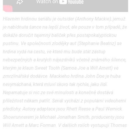
Hlavním hrdinou seriálu je outsider (Anthony Mackie), jemuž
je nabídnuta šance na lepší život, ale pouze v tom případě, že
dokáže doručit tajemný balíček přes postapokalyptickou
pustinu. Ve společnosti zloděj
ky
aut
(Stephanie Beatriz)
se
hrdina vydá na cestu, ve které mu bude stát zástup
nebezpečných a krutých nájezdníků včetně známého šílence,
kterým je klaun Sweet Tooth (Samoa Joe a Will Arnett) ve
zmrzlinářské dodávce. Mackieho hrdina John Doe je huba
nevymáchaná, která mluví skoro tak rychle, jako řídí.
Nepamatuje si nic ze své minulosti a konečně dostává
příležitost někam patřit. Seriál vychází z populární videoherní
předlohy. Autory adaptace jsou Rhett Reese a Paul Wernick.
Showrunnerem je Michael Jonathan Smith,
producenty jsou
Will Arnett a Marc Forman. V dalších rolích vystupují Thomas