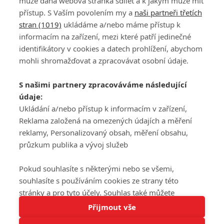
může daná webová stránka sdílet a k jakým může mít
přístup. S Vaším povolením my a
naši partneři třetích
stran (1019)
ukládáme a/nebo máme přístup k
informacím na zařízení, mezi které patří jedinečné
DISKUZE
PŘIHLÁSIT
identifikátory v cookies a datech prohlížení, abychom
REGISTROVAT
mohli shromažďovat a zpracovávat osobní údaje.
Šéfredaktorkou webu je
Petr Slavík
, e-mail
serialy@fandimefilmu.cz
S našimi partnery zpracováváme následující
údaje:
Máte-li zájem o inzerci na našem webu napište nám na e-mail
studio@koncal.com
Ukládání a/nebo přístup k informacím v zařízení,
Reklama založená na omezených údajích a měření
Ochrana osobních údajů
|
Zásady používání cookies
|
Pravidla webu
|
reklamy, Personalizovaný obsah, měření obsahu,
Upravit nastavení soukromí
průzkum publika a vývoj služeb
Pokud souhlasíte s některými nebo se všemi,
souhlasíte s používáním cookies ze strany této
stránky a pro tyto účely. Souhlas také můžete
Tato stránka používá soubory cookies.
odmítnout, ale v takovém případě vám na stránce
Přijmout vše
© 2016 – 2026 FandimeSerialum.cz / All rights reserved /
Více informací
nebudou k dispozici některé personalizované funkce.
Provozovatel webu je Koncal studio s.r.o.