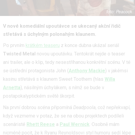
Peacock
V nové komediální upoutávce se ukecaný akční řidič
střetává s úchylným polonahým klaunem.
Po prvním
krátkém teaseru
z konce dubna ukázal seriál
Twisted Metal
novou upoutávku. Tentokrát nejde o teaser
ani trailer, ale o klip, tedy nesestříhanou konkrétní scénu. V té
se ústřední protagonista John (
Anthony Mackie
) v jakémsi
kasinu střetává s klaunem Sweet Toothem (hlas
Willa
Arnetta
), násilným úchylákem, s nímž se bude v
postapokalyptickém světě škorpit.
Na první dobrou scéna připomíná
Deadpoola
, což nepřekvapí,
když vezmeme v potaz, že se na obou projektech podíleli
scenáristé
Rhett Reese
a
Paul Wernick
. Osobně mám
nicméně pocit, že k Ryanu Reynoldsovi styl humoru sedí lépe