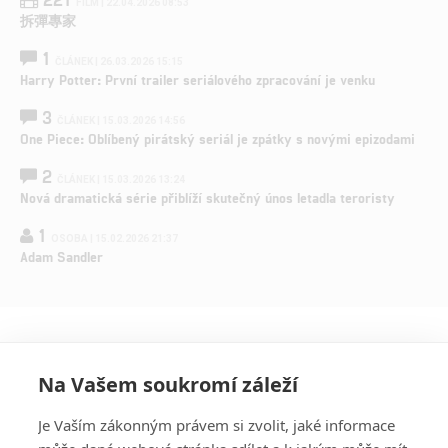
FILM | 22.04.2026 08:53
拆彈專家
1
ČLÁNEK | 26.03.2026 15:15
Harry Potter: První trailer seriálového zpracování je venku
3
ČLÁNEK | 15.03.2026 14:56
One Piece: Oblíbený pirátský seriál je zpátky s novými epizodami
2
ČLÁNEK | 15.03.2026 13:24
Nová dramatická série přiblíží skutečný únos letadla teroristy
1
OSOBA | 15.02.2026 21:37
Adam Sandler
Na Vašem soukromí záleží
Je Vaším zákonným právem si zvolit, jaké informace