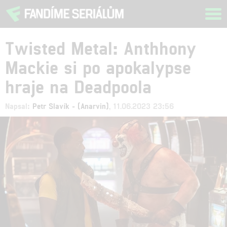
Tog
navi
Twisted Metal: Anthhony
Mackie si po apokalypse
hraje na Deadpoola
Napsal:
Petr Slavík - (Anarvin)
, 11.06.2023 23:56