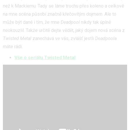
než k Mackiemu. Tady se láme trochu přes koleno a celkově
na mne scéna působí značně křečovitým dojmem. Ale to
může být dané i tím, že mne
Deadpool
nikdy tak úplně
neokouzlil. Takže určitě dejte vědět, jaký dojem nová scéna z
Twisted Metal
zanechává ve vás, zvlášť jestli
Deadpoola
máte rádi.
Vše o seriálu Twisted Metal