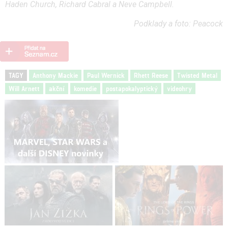
Haden Church, Richard Cabral a Neve Campbell.
Podklady a foto: Peacock
TAGY
Anthony Mackie
Paul Wernick
Rhett Reese
Twisted Metal
Will Arnett
akční
komedie
postapokalyptický
videohry