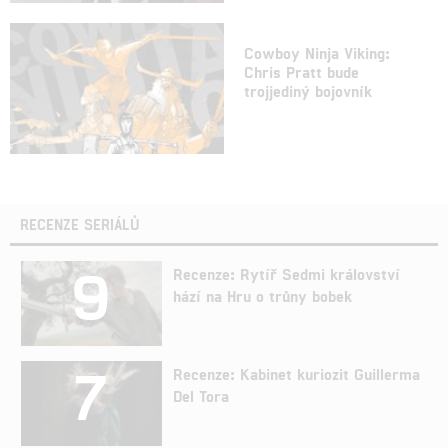
Cowboy Ninja Viking:
Chris Pratt bude
trojjediný bojovník
RECENZE SERIÁLŮ
9
Recenze: Rytíř Sedmi království
hází na Hru o trůny bobek
7
Recenze: Kabinet kuriozit Guillerma
Del Tora