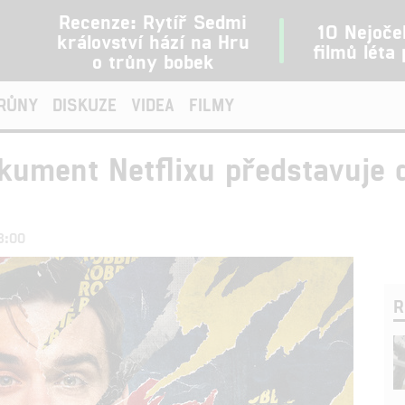
Recenze: Rytíř Sedmi
10 Nejoče
království hází na Hru
filmů léta
o trůny bobek
TRŮNY
DISKUZE
VIDEA
FILMY
okument Netflixu představuje
3:00
R