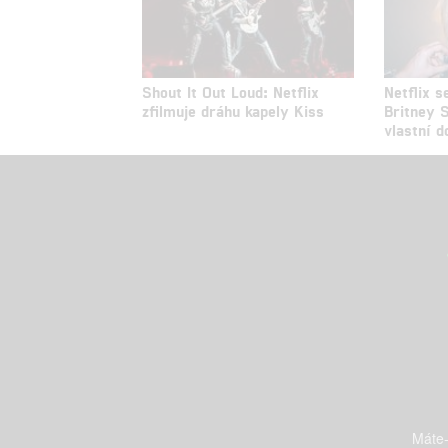
Shout It Out Loud: Netflix
Netflix s
zfilmuje dráhu kapely Kiss
Britney 
vlastní 
Máte-