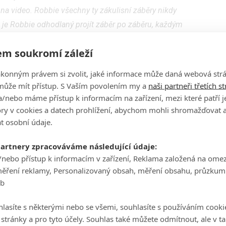
na video. Robbie všechny ty zákulisní záběry nikdy
 je Robbie odhodlaný projít záběr po záběru, každým
rodané koncerty, zbožňující davy; alkohol, drogy, dno a
m soukromí záleží
hrabat. Dokument je příběhem nepředstavitelné slávy,
 daň.
ákonným právem si zvolit, jaké informace může daná webová strá
může mít přístup. S Vaším povolením my a
naši partneři třetích s
 zodpovědný za ceněné dokumenty
Amy
(za ten získal
/nebo máme přístup k informacím na zařízení, mezi které patří 
seriálu
Mindhunter
. Režíroval Joe Pearlman (
Harry
tory v cookies a datech prohlížení, abychom mohli shromažďovat 
avic, Lewis Capaldi: How I'm Feeling Now
).
t osobní údaje.
xu
.
partnery zpracováváme následující údaje:
/nebo přístup k informacím v zařízení, Reklama založená na ome
měření reklamy, Personalizovaný obsah, měření obsahu, průzkum
eb
lasíte s některými nebo se všemi, souhlasíte s používáním cooki
o stránky a pro tyto účely. Souhlas také můžete odmítnout, ale v 