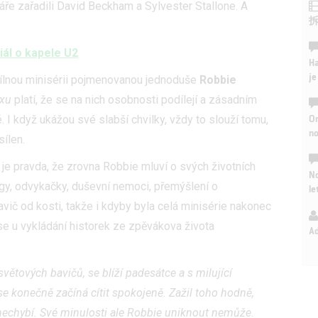
váře zařadili David Beckham a Sylvester Stallone. A
iál o kapele U2
Ha
je
dílnou minisérii pojmenovanou jednoduše
Robbie
ixu
platí, že se na nich osobnosti podílejí a zásadním
On
 I když ukážou své slabší chvilky, vždy to slouží tomu,
n
sílen.
 je pravda, že zrovna Robbie mluví o svých životních
No
gy, odvykačky, duševní nemoci, přemýšlení o
le
bavič od kosti, takže i kdyby byla celá minisérie nakonec
se u vykládání historek ze zpěvákova života
A
větových bavičů, se blíží padesátce a s milující
e konečně začíná cítit spokojeně. Zažil toho hodně,
u nechybí. Své minulosti ale Robbie uniknout nemůže.