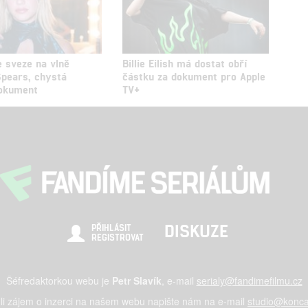
e sveze na vlně
Billie Eilish má dostat obří
Spears, chystá
částku za dokument pro Apple
dokument
TV+
DISKUZE
PŘIHLÁSIT
REGISTROVAT
Šéfredaktorkou webu je
Petr Slavík
, e-mail
serialy@fandimefilmu.cz
li zájem o inzerci na našem webu napište nám na e-mail
studio@konca