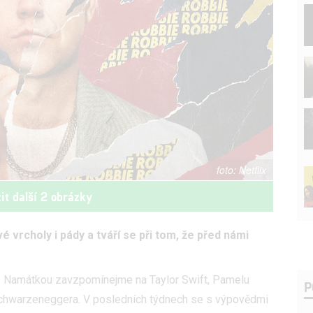
Netflix
it další 2 obrázky
 vrcholy i pády a tváří se při tom, že před námi
h. Namátkou zavzpomínejme na Taylor Swift, Pamelu
P
chwarzeneggera. V posledních týdnech se s výpovědmi