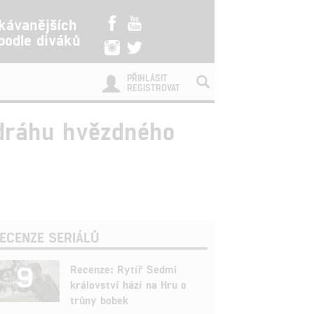
kávanějších
 podle diváků
PŘIHLÁSIT
REGISTROVAT
 dráhu hvězdného
ECENZE SERIÁLŮ
9
Recenze: Rytíř Sedmi
království hází na Hru o
trůny bobek