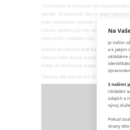
Tisíce hodin té minulosti byly zaznamenány 
neviděl. Až doposud. Aby se zbavil démonů,
svým vzestupem i pádem. Platinová alba, vyp
Na Vaše
cokoliv najdete pod ním, když nepřestanete 
které přišla v mladém věku a vybrala si svou
Je Vaším z
a k jakým 
Snímek produkoval
Asif Kapadia
, jenž je
ukládáme a
Oscara) nebo
Senna
, popřípadě za epizody 
identifiká
Potter 20 let filmové magie: Návrat do Brad
zpracováva
Všechny díly jsou už teď dostupné na
Netfli
S našimi 
Ukládání a
údajích a 
vývoj služ
Pokud souh
strany tét