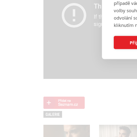
případě vá
volby souh
odvolání s
kliknutím n
Při
GALERIE