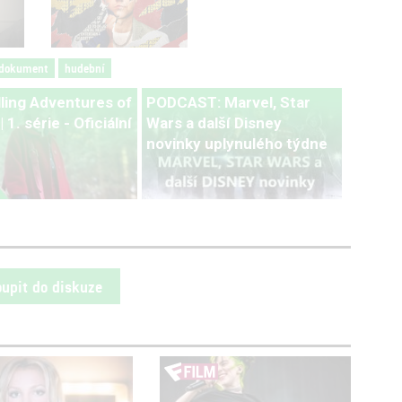
dokument
hudební
lling Adventures of
PODCAST: Marvel, Star
 1. série - Oficiální
Wars a další Disney
novinky uplynulého týdne
oupit do diskuze