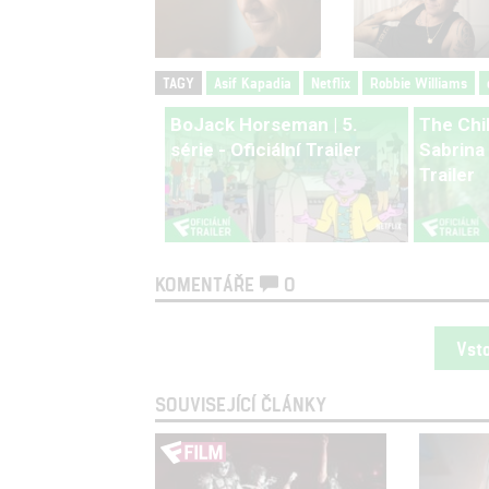
TAGY
Asif Kapadia
Netflix
Robbie Williams
BoJack Horseman | 5.
The Chi
série - Oficiální Trailer
Sabrina |
Trailer
KOMENTÁŘE
0
Vst
SOUVISEJÍCÍ ČLÁNKY