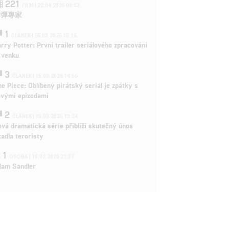
221
FILM | 22.04.2026 08:53
拆彈專家
1
ČLÁNEK | 26.03.2026 15:15
rry Potter: První trailer seriálového zpracování
 venku
3
ČLÁNEK | 15.03.2026 14:56
e Piece: Oblíbený pirátský seriál je zpátky s
ovými epizodami
2
ČLÁNEK | 15.03.2026 13:24
vá dramatická série přiblíží skutečný únos
tadla teroristy
1
OSOBA | 15.02.2026 21:37
dam Sandler