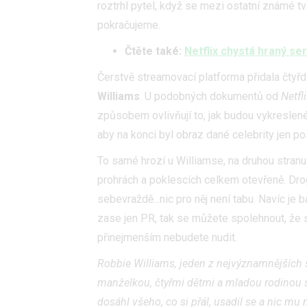
roztrhl pytel, když se mezi ostatní známé t
pokračujeme.
Čtěte také:
Netflix chystá hraný ser
Čerstvě streamovací platforma přidala čtyř
Williams
. U podobných dokumentů od
Netfl
způsobem ovlivňují to, jak budou vykreslené.
aby na konci byl obraz dané celebrity jen po
To samé hrozí u Williamse, na druhou stranu
prohrách a poklescích celkem otevřeně. Dro
sebevraždě...nic pro něj není tabu. Navíc je 
zase jen PR, tak se můžete spolehnout, že 
přinejmenším nebudete nudit.
Robbie Williams, jeden z nejvýznamnějších s
manželkou, čtyřmi dětmi a mladou rodinou s
dosáhl všeho, co si přál, usadil se a nic m