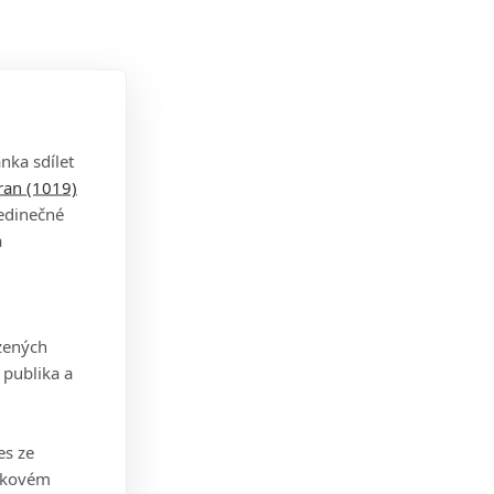
nka sdílet
tran (1019)
jedinečné
a
zených
 publika a
es ze
takovém