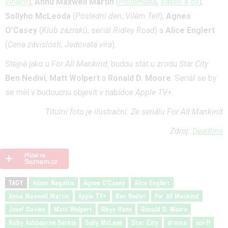
vlnách
),
Annu Maxwell Martin
(
Philomena
,
Vášeň a cit
),
Sollyho McLeoda
(
Poslední den
,
Vilém Tell
),
Agnes
O’Casey
(
Klub zázraků
, seriál
Ridley Road
) a
Alice Englert
(
Cena závislosti
,
Jedovatá víra
).
Stejně jako u
For All Mankind
, budou stát u zrodu
Star City
Ben Nedivi
,
Matt Wolpert
a
Ronald D. Moore
. Seriál se by
se měl v budoucnu objevit v nabídce
Apple TV+
.
Titulní foto je ilustrační: Ze seriálu For All Mankind
Zdroj:
Deadline
TAGY
Adam Nagaitis
Agnes O’Casey
Alice Englert
Anna Maxwell Martin
Apple TV+
Ben Nedivi
For All Mankind
Josef Davies
Matt Wolpert
Rhys Ifans
Ronald D. Moore
Ruby Ashbourne Serkis
Solly McLeod
Star City
drama
sci-fi