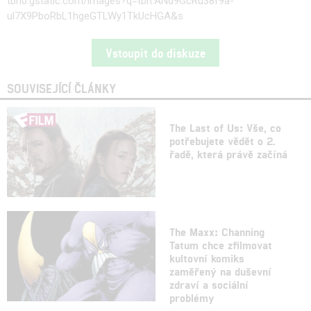
tbn0.gstatic.com/images?q=tbn:ANd9GcRu38f9a-
ul7X9PboRbL1hgeGTLWy1TkUcHGA&s
Vstoupit do diskuze
SOUVISEJÍCÍ ČLÁNKY
The Last of Us: Vše, co
potřebujete vědět o 2.
řadě, která právě začíná
The Maxx: Channing
Tatum chce zfilmovat
kultovní komiks
zaměřený na duševní
zdraví a sociální
problémy