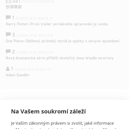
221
FILM | 22.04.2026 08:53
拆彈專家
1
ČLÁNEK | 26.03.2026 15:15
Harry Potter: První trailer seriálového zpracování je venku
3
ČLÁNEK | 15.03.2026 14:56
One Piece: Oblíbený pirátský seriál je zpátky s novými epizodami
2
ČLÁNEK | 15.03.2026 13:24
Nová dramatická série přiblíží skutečný únos letadla teroristy
1
OSOBA | 15.02.2026 21:37
Adam Sandler
Na Vašem soukromí záleží
Je Vaším zákonným právem si zvolit, jaké informace