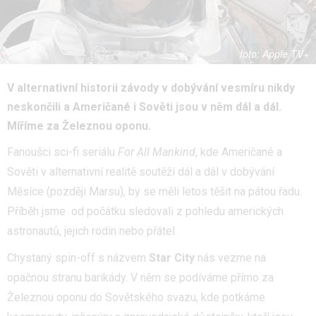
Apple TV+
V alternativní historii závody v dobývání vesmíru nikdy
neskončili a Američané i Sověti jsou v něm dál a dál.
Míříme za Železnou oponu.
Fanoušci sci-fi seriálu
For All Mankind
, kde Američané a
Sověti v alternativní realitě soutěží dál a dál v dobývání
Měsíce (později Marsu), by se měli letos těšit na pátou řadu.
Příběh jsme od počátku sledovali z pohledu amerických
astronautů, jejich rodin nebo přátel.
Chystaný spin-off s názvem
Star City
nás vezme na
opačnou stranu barikády. V něm se podíváme přímo za
Železnou oponu do Sovětského svazu, kde potkáme