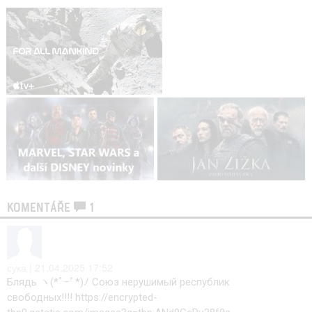
KOMENTÁŘE
1
сука | 21.04.2025 17:52
Блядь ヽ⁠(⁠*ﾟ⁠ｰﾟ⁠*⁠)⁠ﾉ Союз нерушимый республик
свободных!!!! https://encrypted-