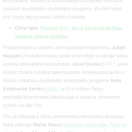
kosmonauty, inženýry a zpravodajské důstojníky, kteří jsou
součástí sovětského vesmírného programu. Všichni riskují
své životy, aby posunuli lidstvo kupředu.
Čtěte také:
Projekt UFO - Nový seriál od Netflixu
zkoumá zelené mužíčky
Projekt nedávno oznámil zatím poslední trojici herců.
Adam
Nagaitis
(
Poslední souboj
, seriál
Chernobyl
) si zahraje Valyu,
vysoce uznávaného kosmonauta.
Josef Davies
(
1917
, seriál
Andor
) ztvární mladého talentovaného inženýra pracujícího v
řídicím středisku sovětského vesmírného programu.
Ruby
Ashbourne Serkis
(
Hobit 1
a
3
) si střihne Tanyu,
manželku kosmonauta, která bojuje s izolací a omezeným
vyžitím ve
Star City
.
Trio se připojuje k dříve oznámenému hereckému obsazení,
které zahrnuje
Rhyse Ifanse
(
Amazing Spider-Man
,
Piráti na