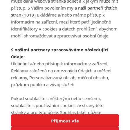
může daná webová stránka sdílet a k jakým může mít
přístup. S Vaším povolením my a
naši partneři třetích
stran (1019)
ukládáme a/nebo máme přístup k
informacím na zařízení, mezi které patří jedinečné
DISKUZE
PŘIHLÁSIT
identifikátory v cookies a datech prohlížení, abychom
REGISTROVAT
mohli shromažďovat a zpracovávat osobní údaje.
Šéfredaktorkou webu je
Petr Slavík
, e-mail
serialy@fandimefilmu.cz
S našimi partnery zpracováváme následující
údaje:
Máte-li zájem o inzerci na našem webu napište nám na e-mail
Ukládání a/nebo přístup k informacím v zařízení,
studio@koncal.com
Reklama založená na omezených údajích a měření
Ochrana osobních údajů
|
Zásady používání cookies
|
Pravidla webu
|
reklamy, Personalizovaný obsah, měření obsahu,
Upravit nastavení soukromí
průzkum publika a vývoj služeb
Pokud souhlasíte s některými nebo se všemi,
souhlasíte s používáním cookies ze strany této
stránky a pro tyto účely. Souhlas také můžete
Tato stránka používá soubory cookies.
odmítnout, ale v takovém případě vám na stránce
Přijmout vše
© 2016 – 2026 FandimeSerialum.cz / All rights reserved /
Více informací
nebudou k dispozici některé personalizované funkce.
Provozovatel webu je Koncal studio s.r.o.