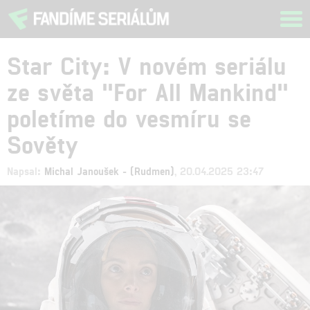
Tog
navi
Star City: V novém seriálu
ze světa "For All Mankind"
poletíme do vesmíru se
Sověty
Napsal:
Michal Janoušek - (Rudmen)
, 20.04.2025 23:47