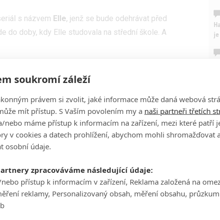
seriál s názvem
Elle
, jenž se bude odehrávat před
Ha
e do doby, kdy Elle studovala na střední škole. A
je
On
: Napjatý thriller s Reese Witherspoon
n
m soukromí záleží
 Minetree
. K ní se připojila
June Diane Raphal
(
Zodiac
,
terá si zakládá na perfektním obrazu rodiny.
ákonným právem si zvolit, jaké informace může daná webová strá
No
může mít přístup. S Vaším povolením my a
naši partneři třetích s
le
díme!
, seriály
Everwood
,
Dawsonův svět
). Witherspoon u
/nebo máme přístup k informacím na zařízení, mezi které patří 
ýkonné producentky. Myšlenka na prequel herečku
tory v cookies a datech prohlížení, abychom mohli shromažďovat 
A
t osobní údaje.
Titulní foto je ilustrační: Film Pravá blondýnka
partnery zpracováváme následující údaje:
Zdroj:
Deadline 1
,
2
/nebo přístup k informacím v zařízení, Reklama založená na ome
měření reklamy, Personalizovaný obsah, měření obsahu, průzkum
eb