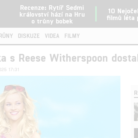
Recenze: Rytíř Sedmi
10 Nejoče
království hází na Hru
filmů léta
o trůny bobek
TRŮNY
DISKUZE
VIDEA
FILMY
ka s Reese Witherspoon dosta
025 17:31
R