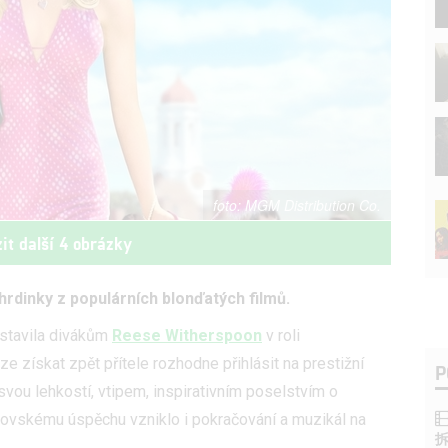
MGM Distribution Co.
it další 4 obrázky
 hrdinky z populárních blonďatých filmů.
stavila divákům
Reese Witherspoon
v roli
e získat zpět přítele rozhodne přihlásit na prestižní
P
vou lehkostí, vtipem, inspirativním poselstvím o
ovskému úspěchu vzniklo i pokračování a muzikál na