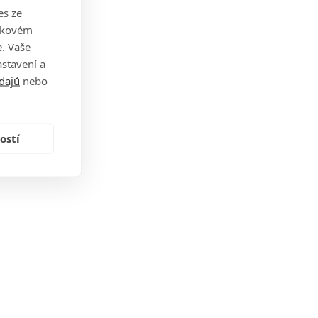
es ze
takovém
. Vaše
stavení a
dajů
nebo
ostí