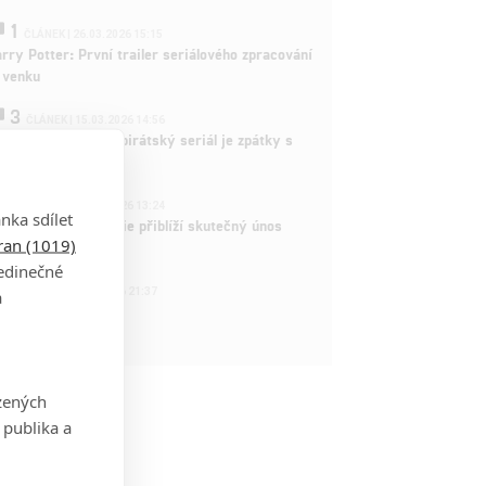
1
ČLÁNEK | 26.03.2026 15:15
rry Potter: První trailer seriálového zpracování
 venku
3
ČLÁNEK | 15.03.2026 14:56
e Piece: Oblíbený pirátský seriál je zpátky s
ovými epizodami
2
ČLÁNEK | 15.03.2026 13:24
nka sdílet
vá dramatická série přiblíží skutečný únos
tran (1019)
tadla teroristy
jedinečné
1
OSOBA | 15.02.2026 21:37
a
dam Sandler
zených
 publika a