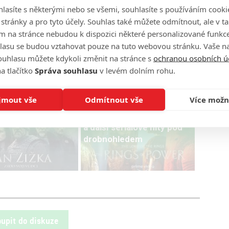
lasíte s některými nebo se všemi, souhlasíte s používáním cooki
o stránky a pro tyto účely. Souhlas také můžete odmítnout, ale v 
m na stránce nebudou k dispozici některé personalizované funkce
+ 1 fotka
lasu se budou vztahovat pouze na tuto webovou stránku. Vaše na
ouhlasu můžete kdykoli změnit na stránce s
ochranou osobních ú
a tlačítko
Správa souhlasu
v levém dolním rohu.
 Raphal
Legally Blonde
Lexi Minetree
Pravá blondýnka
ntický
jmout vše
Odmítnout vše
Více možn
: Jan Žižka
Pán prstenů: Prsteny moci
a další seriálové hity pod
drobnohledem
oupit do diskuze