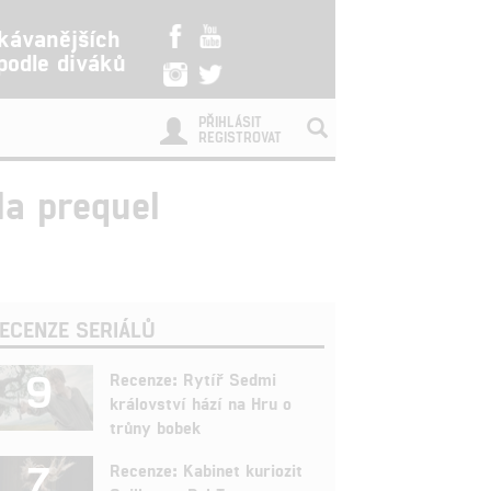
kávanějších
 podle diváků
PŘIHLÁSIT
REGISTROVAT
la prequel
ECENZE SERIÁLŮ
9
Recenze: Rytíř Sedmi
království hází na Hru o
trůny bobek
7
Recenze: Kabinet kuriozit