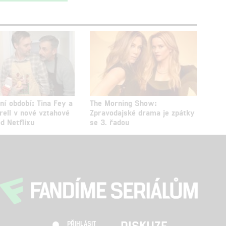
ní období: Tina Fey a
The Morning Show:
rell v nové vztahové
Zpravodajské drama je zpátky
d Netflixu
se 3. řadou
DISKUZE
PŘIHLÁSIT