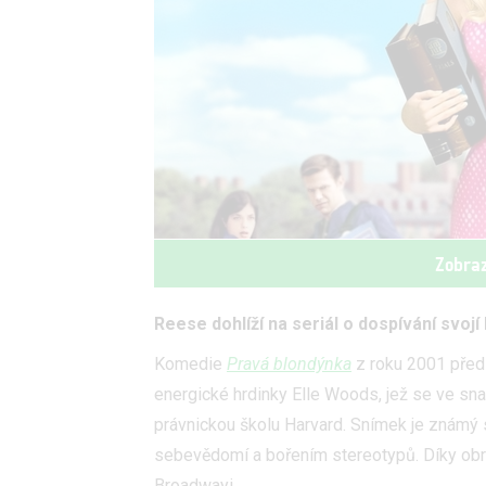
Zobraz
Reese dohlíží na seriál o dospívání svojí
Komedie
Pravá blondýnka
z roku 2001 před
energické hrdinky Elle Woods, jež se ve snaz
právnickou školu Harvard. Snímek je známý s
sebevědomí a bořením stereotypů. Díky obr
Broadwayi.