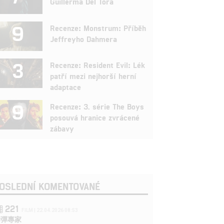
Guillerma Del Tora
9
Recenze: Monstrum: Příběh
Jeffreyho Dahmera
3
Recenze: Resident Evil: Lék
patří mezi nejhorší herní
adaptace
9
Recenze: 3. série The Boys
posouvá hranice zvrácené
zábavy
OSLEDNÍ KOMENTOVANÉ
221
FILM | 22.04.2026 08:53
拆彈專家