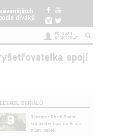
kávanějších
 podle diváků
PŘIHLÁSIT
REGISTROVAT
vyšetřovatelka spojí
ECENZE SERIÁLŮ
9
Recenze: Rytíř Sedmi
království hází na Hru o
trůny bobek