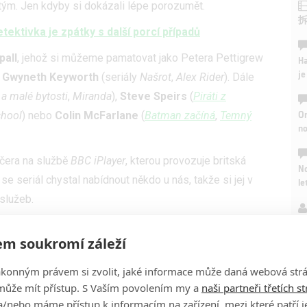
 tým. Jen kdyby si dokázali lépe porozumět.
ektivka je zpátky s další porcí případů
pall
, jehož si můžeme pamatovat jako Petera Pettigrew
Ha
je
ř
Gwyneth Keyworth
(seriály
Našrot
,
Alex Rider
). Dále
a malé bytosti
,
Miranda
),
Steve Speirs
(
Piráti z
On
chool
) nebo
Colin McFarlane
(
Batman začíná
,
Temný
n
čera na službě
BBC iPlayer
, kterou provozuje britská
No
e seriál chystal nabídnout někdo u nás, takže si jej v
le
 služeb.
A
m soukromí záleží
ákonným právem si zvolit, jaké informace může daná webová strá
může mít přístup. S Vaším povolením my a
naši partneři třetích s
/nebo máme přístup k informacím na zařízení, mezi které patří 