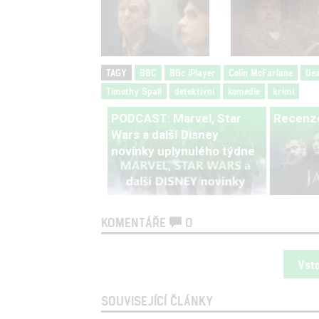
TAGY
BBC
BBc iPlayer
Colin McFarlane
Dea
Timothy Spall
detektivní
komedie
krimi
PODCAST: Marvel, Star
Recenze
Wars a další Disney
novinky uplynulého týdne
KOMENTÁŘE
0
Vst
SOUVISEJÍCÍ ČLÁNKY