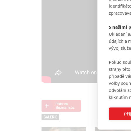
identifiká
zpracováva
S našimi 
Ukládání a
údajích a 
vývoj služ
Pokud souh
strany tét
případě vá
volby souh
odvolání s
kliknutím n
Při
GALERIE