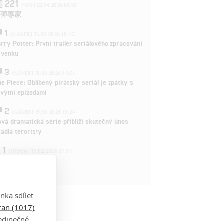
221
FILM | 22.04.2026 08:53
拆彈專家
1
ČLÁNEK | 26.03.2026 15:15
rry Potter: První trailer seriálového zpracování
 venku
3
ČLÁNEK | 15.03.2026 14:56
e Piece: Oblíbený pirátský seriál je zpátky s
ovými epizodami
2
ČLÁNEK | 15.03.2026 13:24
vá dramatická série přiblíží skutečný únos
tadla teroristy
1
OSOBA | 15.02.2026 21:37
dam Sandler
nka sdílet
tran (1017)
jedinečné