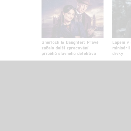
Sherlock & Daughter: Právě
Lapeni v 
začalo další zpracování
minisérii
příběhů slavného detektiva
dívky