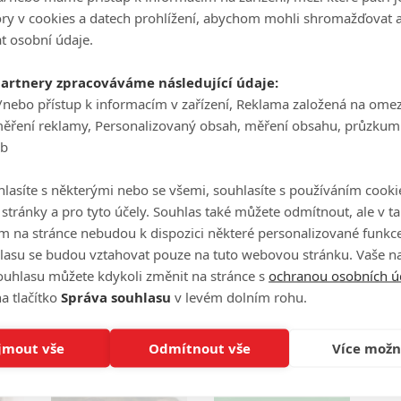
tory v cookies a datech prohlížení, abychom mohli shromažďovat 
t osobní údaje.
partnery zpracováváme následující údaje:
/nebo přístup k informacím v zařízení, Reklama založená na ome
měření reklamy, Personalizovaný obsah, měření obsahu, průzkum
eb
lasíte s některými nebo se všemi, souhlasíte s používáním cooki
o stránky a pro tyto účely. Souhlas také můžete odmítnout, ale v 
m na stránce nebudou k dispozici některé personalizované funkce
lasu se budou vztahovat pouze na tuto webovou stránku. Vaše na
ouhlasu můžete kdykoli změnit na stránce s
ochranou osobních ú
Zdroj:
BBC
a tlačítko
Správa souhlasu
v levém dolním rohu.
jmout vše
Odmítnout vše
Více možn