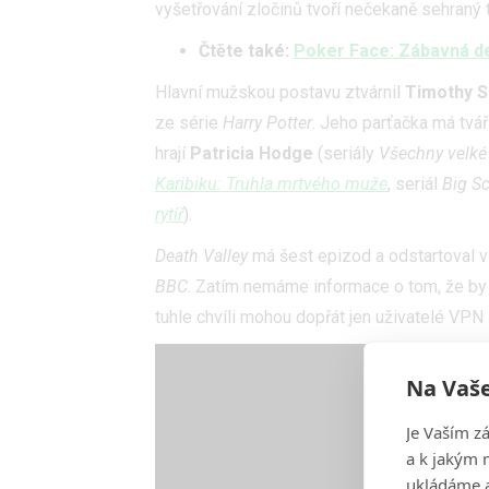
vyšetřování zločinů tvoří nečekaně sehraný
Čtěte také:
Poker Face: Zábavná det
Hlavní mužskou postavu ztvárnil
Timothy S
ze série
Harry Potter
. Jeho parťačka má tvá
hrají
Patricia Hodge
(seriály
Všechny velké 
Karibiku: Truhla mrtvého muže
, seriál
Big S
rytíř
).
Death Valley
má šest epizod a odstartoval v
BBC
. Zatím nemáme informace o tom, že by s
tuhle chvíli mohou dopřát jen uživatelé VPN
Na Vaše
Je Vaším z
a k jakým 
ukládáme a