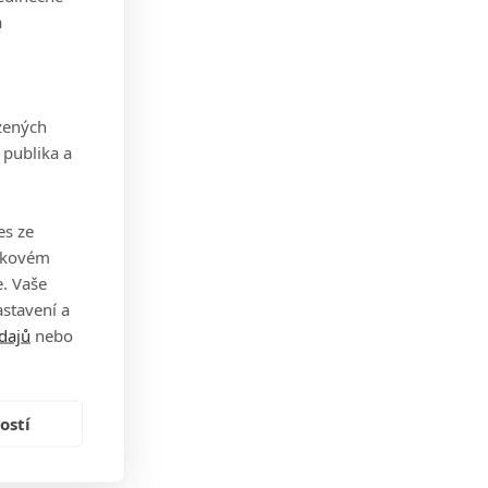
a
zených
 publika a
es ze
takovém
. Vaše
stavení a
dajů
nebo
ostí