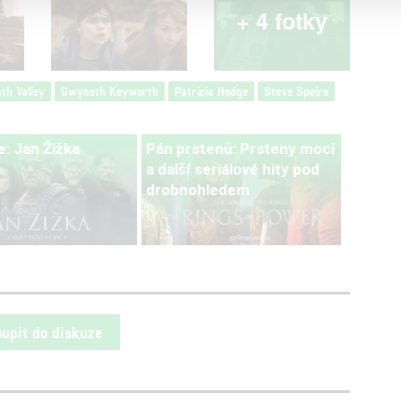
+ 4 fotky
th Valley
Gwyneth Keyworth
Patricia Hodge
Steve Speirs
: Jan Žižka
Pán prstenů: Prsteny moci
a další seriálové hity pod
drobnohledem
oupit do diskuze