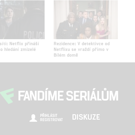
síti: Netflix přináší
Rezidence: V detektivce od
 o hledání zmizelé
Netflixu se vraždí přímo v
Bílém domě
DISKUZE
PŘIHLÁSIT
REGISTROVAT