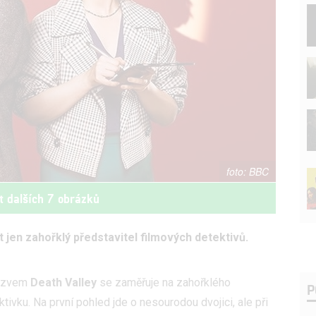
BBC
t dalších 7 obrázků
t jen zahořklý představitel filmových detektivů.
názvem
Death Valley
se zaměřuje na zahořklého
P
ivku. Na první pohled jde o nesourodou dvojici, ale při