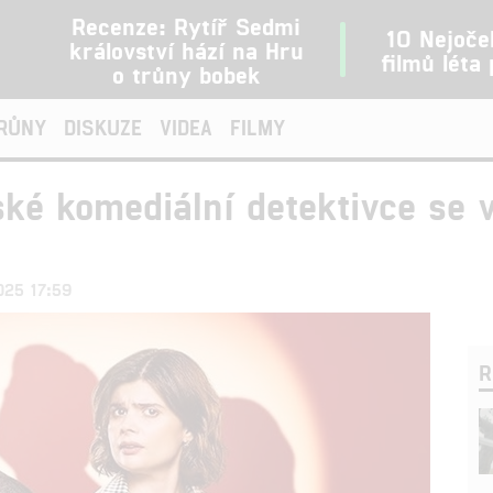
Recenze: Rytíř Sedmi
10 Nejoče
království hází na Hru
filmů léta
o trůny bobek
TRŮNY
DISKUZE
VIDEA
FILMY
ské komediální detektivce se 
2025 17:59
R