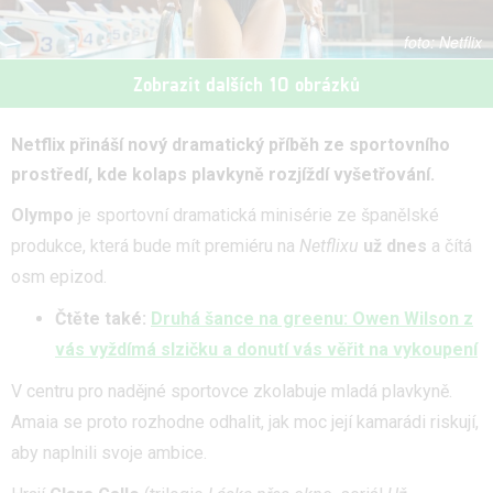
Netflix
Zobrazit dalších 10 obrázků
Netflix přináší nový dramatický příběh ze sportovního
prostředí, kde kolaps plavkyně rozjíždí vyšetřování.
Olympo
je sportovní dramatická minisérie ze španělské
produkce, která bude mít premiéru na
Netflixu
už dnes
a čítá
osm epizod.
Čtěte také:
Druhá šance na greenu: Owen Wilson z
vás vyždímá slzičku a donutí vás věřit na vykoupení
V centru pro nadějné sportovce zkolabuje mladá plavkyně.
Amaia se proto rozhodne odhalit, jak moc její kamarádi riskují,
aby naplnili svoje ambice.