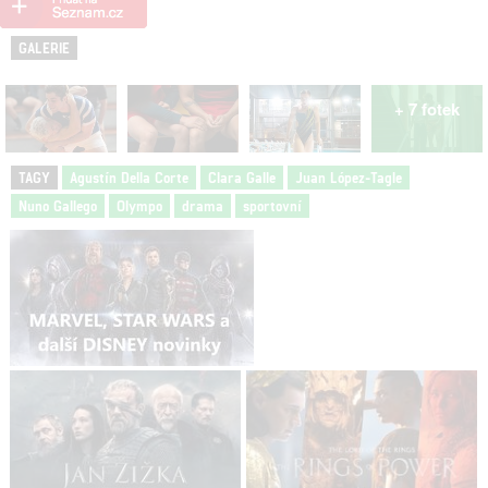
GALERIE
+ 7 fotek
TAGY
Agustín Della Corte
Clara Galle
Juan López-Tagle
Nuno Gallego
Olympo
drama
sportovní