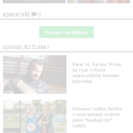
KOMENTÁŘE
0
Vstoupit do diskuze
SOUVISEJÍCÍ ČLÁNKY
Karel vs. Karlos: Prima
se rýpe v životě
nejslavnějšího českého
bojovníka
Fotbaloví rodiče: Netflix
v nové komedii ztvárnil
peklo "koučujících"
rodičů