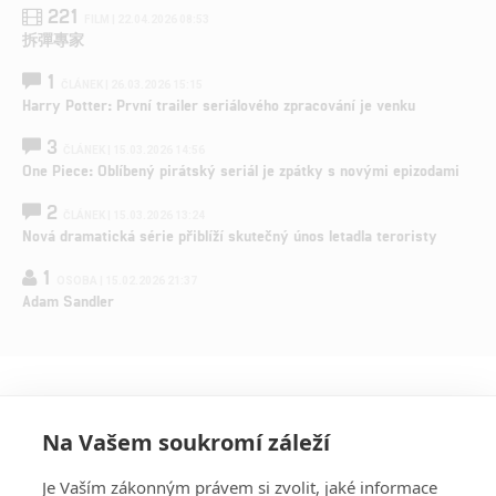
221
FILM | 22.04.2026 08:53
拆彈專家
1
ČLÁNEK | 26.03.2026 15:15
Harry Potter: První trailer seriálového zpracování je venku
3
ČLÁNEK | 15.03.2026 14:56
One Piece: Oblíbený pirátský seriál je zpátky s novými epizodami
2
ČLÁNEK | 15.03.2026 13:24
Nová dramatická série přiblíží skutečný únos letadla teroristy
1
OSOBA | 15.02.2026 21:37
Adam Sandler
Na Vašem soukromí záleží
Je Vaším zákonným právem si zvolit, jaké informace