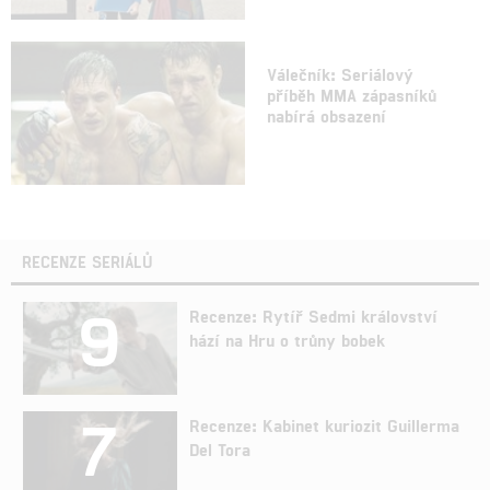
Válečník: Seriálový
příběh MMA zápasníků
nabírá obsazení
RECENZE SERIÁLŮ
9
Recenze: Rytíř Sedmi království
hází na Hru o trůny bobek
7
Recenze: Kabinet kuriozit Guillerma
Del Tora