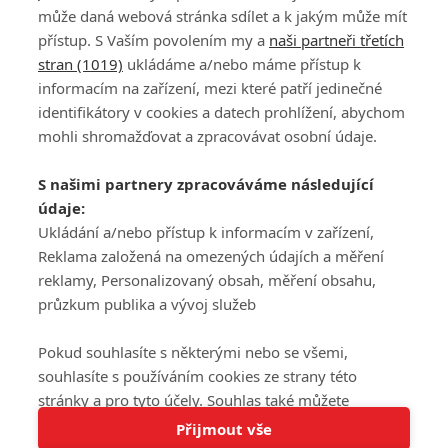
může daná webová stránka sdílet a k jakým může mít
přístup. S Vaším povolením my a
naši partneři třetích
stran (1019)
ukládáme a/nebo máme přístup k
informacím na zařízení, mezi které patří jedinečné
DISKUZE
PŘIHLÁSIT
identifikátory v cookies a datech prohlížení, abychom
REGISTROVAT
mohli shromažďovat a zpracovávat osobní údaje.
Šéfredaktorkou webu je
Petr Slavík
, e-mail
serialy@fandimefilmu.cz
S našimi partnery zpracováváme následující
údaje:
Máte-li zájem o inzerci na našem webu napište nám na e-mail
studio@koncal.com
Ukládání a/nebo přístup k informacím v zařízení,
Reklama založená na omezených údajích a měření
Ochrana osobních údajů
|
Zásady používání cookies
|
Pravidla webu
|
reklamy, Personalizovaný obsah, měření obsahu,
Upravit nastavení soukromí
průzkum publika a vývoj služeb
Pokud souhlasíte s některými nebo se všemi,
souhlasíte s používáním cookies ze strany této
stránky a pro tyto účely. Souhlas také můžete
Tato stránka používá soubory cookies.
odmítnout, ale v takovém případě vám na stránce
Přijmout vše
© 2016 – 2026 FandimeSerialum.cz / All rights reserved /
Více informací