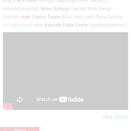
Hrají
Clara Galle
(trilogie
Láska přes okno
, seriál
Už
nebudeme mlčet
),
Nuno Gallego
(seriály
Elita
,
Gangy
Galicie
),
Juan López-Tagle
(
Muž, který zabil Dona Quijota
,
Pro tvé dobro
) nebo
Agustín Della Corte
(
Sněžné bratrstvo
).
Zdroj:
Netflix