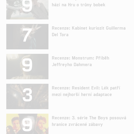
9
hází na Hru o trůny bobek
7
Recenze: Kabinet kuriozit Guillerma
Del Tora
9
Recenze: Monstrum: Příběh
Jeffreyho Dahmera
3
Recenze: Resident Evil: Lék patří
mezi nejhorší herní adaptace
9
Recenze: 3. série The Boys posouvá
hranice zvrácené zábavy