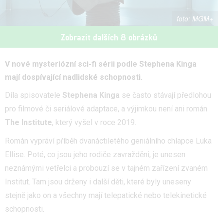
MGM+
Zobrazit dalších 8 obrázků
V nové mysteriózní sci-fi sérii podle Stephena Kinga
mají dospívající nadlidské schopnosti.
Díla spisovatele
Stephena Kinga
se často stávají předlohou
pro filmové či seriálové adaptace, a výjimkou není ani román
The Institute
, který vyšel v roce 2019.
Román vypráví příběh dvanáctiletého geniálního chlapce Luka
Ellise. Poté, co jsou jeho rodiče zavražděni, je unesen
neznámými vetřelci a probouzí se v tajném zařízení zvaném
Institut. Tam jsou drženy i další děti, které byly uneseny
stejně jako on a všechny mají telepatické nebo telekinetické
schopnosti.