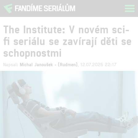
Tog
navi
The Institute: V novém sci-
fi seriálu se zavírají děti se
schopnostmi
Napsal:
Michal Janoušek - (Rudmen)
, 12.07.2025 22:17