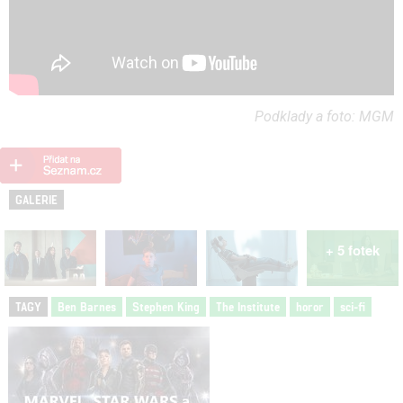
Podklady a foto: MGM
GALERIE
+ 5 fotek
TAGY
Ben Barnes
Stephen King
The Institute
horor
sci-fi