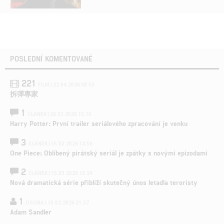
POSLEDNÍ KOMENTOVANÉ
221
FILM | 22.04.2026 08:53
拆彈專家
1
ČLÁNEK | 26.03.2026 15:15
Harry Potter: První trailer seriálového zpracování je venku
3
ČLÁNEK | 15.03.2026 14:56
One Piece: Oblíbený pirátský seriál je zpátky s novými epizodami
2
ČLÁNEK | 15.03.2026 13:24
Nová dramatická série přiblíží skutečný únos letadla teroristy
1
OSOBA | 15.02.2026 21:37
Adam Sandler