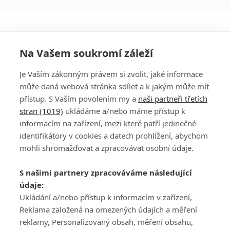
Na Vašem soukromí záleží
Je Vaším zákonným právem si zvolit, jaké informace
může daná webová stránka sdílet a k jakým může mít
přístup. S Vaším povolením my a
naši partneři třetích
stran (1019)
ukládáme a/nebo máme přístup k
informacím na zařízení, mezi které patří jedinečné
DISKUZE
PŘIHLÁSIT
identifikátory v cookies a datech prohlížení, abychom
REGISTROVAT
mohli shromažďovat a zpracovávat osobní údaje.
Šéfredaktorkou webu je
Petr Slavík
, e-mail
serialy@fandimefilmu.cz
S našimi partnery zpracováváme následující
údaje:
Máte-li zájem o inzerci na našem webu napište nám na e-mail
studio@koncal.com
Ukládání a/nebo přístup k informacím v zařízení,
Reklama založená na omezených údajích a měření
Ochrana osobních údajů
|
Zásady používání cookies
|
Pravidla webu
|
reklamy, Personalizovaný obsah, měření obsahu,
Upravit nastavení soukromí