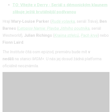
TO: Vítejte v Derry - Seriál s démonickým klaunem
slibuje ještě brutálnější podívanou
Hrají
Mary-Louise Parker
(
Rudá volavka
, seriál
Tráva
),
Ben
Barnes
(
Letopisy Narnie: Plavba Jitřního poutníka
, seriál
Westworld
),
Julian Richings
(
Krajina střelců
,
Pach krve
) nebo
Fionn Laird
.
The Institute
čítá osm epizod, premiéru bude mít
v
neděli
na stanici
MGM+
. U nás jej dosud žádná platforma
oficiálně neoznámila.