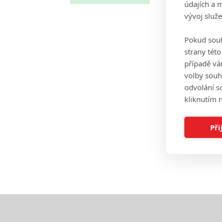
údajích a 
vývoj služ
Pokud souh
strany tét
případě vá
volby souh
odvolání s
kliknutím n
Při