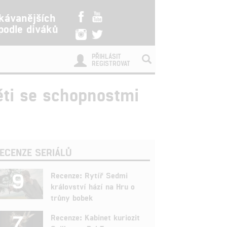
kávanějších
 podle diváků
PŘIHLÁSIT
REGISTROVAT
děti se schopnostmi
ECENZE SERIÁLŮ
9
Recenze: Rytíř Sedmi
království hází na Hru o
trůny bobek
7
Recenze: Kabinet kuriozit