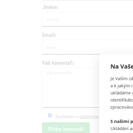
Jméno:
Email:
Váš komentář:
Na Vaše
Je Vaším z
a k jakým 
ukládáme a
identifiká
zpracováva
Souhlasím s
podmínkami
serveru Fandim
S našimi 
Ukládání a