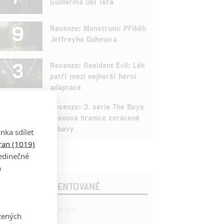
Guillerma Del Tora
9
Recenze: Monstrum: Příběh
Jeffreyho Dahmera
3
Recenze: Resident Evil: Lék
patří mezi nejhorší herní
adaptace
9
Recenze: 3. série The Boys
posouvá hranice zvrácené
zábavy
nka sdílet
tran (1019)
jedinečné
a
OSLEDNÍ KOMENTOVANÉ
221
FILM | 22.04.2026 08:53
zených
拆彈專家