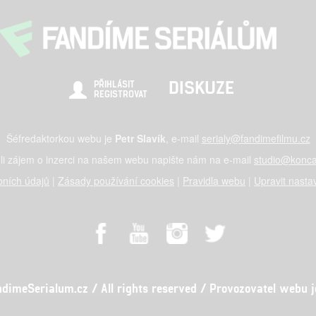
DISKUZE
PŘIHLÁSIT
REGISTROVAT
Šéfredaktorkou webu je
Petr Slavík
, e-mail
serialy@fandimefilmu.cz
li zájem o inzerci na našem webu napište nám na e-mail
studio@konca
ních údajů
|
Zásady používání cookies
|
Pravidla webu
|
Upravit nasta
meSerialum.cz / All rights reserved / Provozovatel webu je 