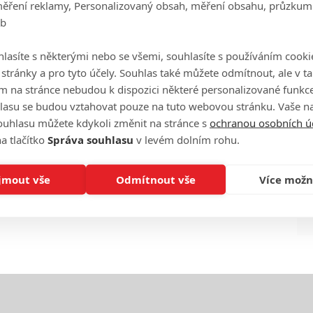
měření reklamy, Personalizovaný obsah, měření obsahu, průzkum
eb
Ha
je
lasíte s některými nebo se všemi, souhlasíte s používáním cooki
o stránky a pro tyto účely. Souhlas také můžete odmítnout, ale v 
m na stránce nebudou k dispozici některé personalizované funkce
On
n
lasu se budou vztahovat pouze na tuto webovou stránku. Vaše na
ouhlasu můžete kdykoli změnit na stránce s
ochranou osobních ú
a tlačítko
Správa souhlasu
v levém dolním rohu.
No
le
jmout vše
Odmítnout vše
Více možn
A