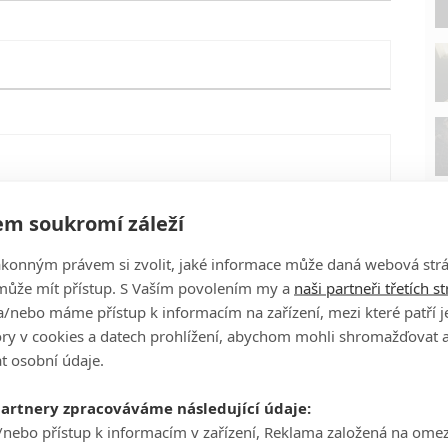
m soukromí záleží
ákonným právem si zvolit, jaké informace může daná webová strá
může mít přístup. S Vaším povolením my a
naši partneři třetích s
/nebo máme přístup k informacím na zařízení, mezi které patří 
tory v cookies a datech prohlížení, abychom mohli shromažďovat 
t osobní údaje.
P
eFilmu.cz
partnery zpracováváme následující údaje:
/nebo přístup k informacím v zařízení, Reklama založená na ome