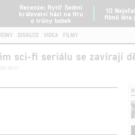
Recenze: Rytíř Sedmi
10 Nejoče
království hází na Hru
filmů léta
o trůny bobek
TRŮNY
DISKUZE
VIDEA
FILMY
ém sci-fi seriálu se zavírají 
025 22:17
R