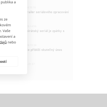
 publika a
1
ČLÁNEK | 26.03.2026 15:15
rry Potter: První trailer seriálového zpracování
 venku
es ze
takovém
3
ČLÁNEK | 15.03.2026 14:56
. Vaše
e Piece: Oblíbený pirátský seriál je zpátky s
ovými epizodami
stavení a
dajů
nebo
2
ČLÁNEK | 15.03.2026 13:24
vá dramatická série přiblíží skutečný únos
tadla teroristy
ostí
1
OSOBA | 15.02.2026 21:37
dam Sandler