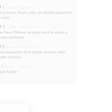
1
ČLÁNEK | 26.03.2026 15:15
rry Potter: První trailer seriálového zpracování
 venku
3
ČLÁNEK | 15.03.2026 14:56
e Piece: Oblíbený pirátský seriál je zpátky s
ovými epizodami
2
ČLÁNEK | 15.03.2026 13:24
vá dramatická série přiblíží skutečný únos
tadla teroristy
1
OSOBA | 15.02.2026 21:37
dam Sandler