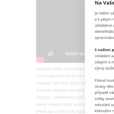
Na Vaše
Je Vaším z
a k jakým 
ukládáme a
identifiká
zpracováva
S našimi 
Ukládání a
údajích a 
vývoj služ
Koncept reality show Láska je slepá (Love Is
show vzájemně nevidí, pouze si mohou povída
Pokud souh
nezadaní lidé mají zjistit, zda si s protějš
strany tét
kontaktu dokážou říct společné „ano“, pošle
případě vá
funguje i vzájemná fyzická přitažlivost. A
volby souh
odvolání s
kamer nějakou dobu randí v běžném životě. T
kliknutím n
přáteli apod. Vše vrcholí před oltářem, kde 