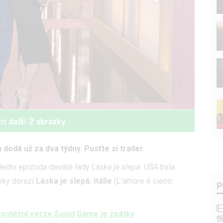
it další 2 obrázky
dodá už za dva týdny. Pusťte si trailer.
lední epizoda deváté řady
Láska je slepá: USA
byla
vky dorazí
Láska je slepá: Itálie
(L'amore è cieco:
P
Soutěžní verze Squid Game je zpátky