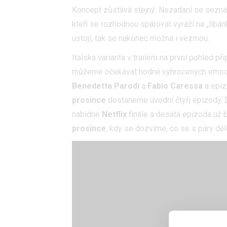
Koncept zůstává stejný: Nezadaní se seznám
kteří se rozhodnou spárovat vyráží na „líbán
ustojí, tak se nakonec možná i vezmou.
Italská varianta v traileru na první pohled p
můžeme očekávat hodně vyhrocených emocí 
Benedetta Parodi
a
Fabio Caressa
a epiz
prosince
dostaneme úvodní čtyři epizody. D
nabídne
Netflix
finále a desátá epizoda už 
prosince
, kdy se dozvíme, co se s páry děl