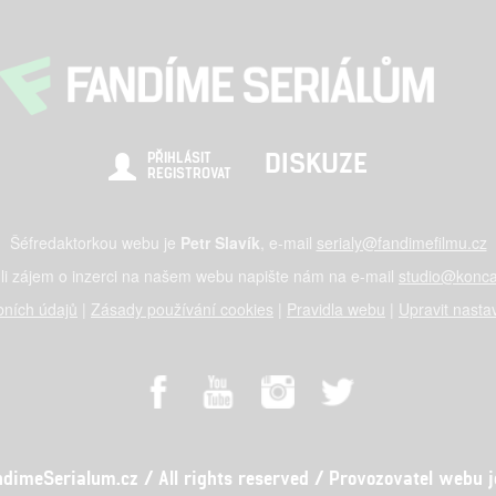
DISKUZE
PŘIHLÁSIT
REGISTROVAT
Šéfredaktorkou webu je
Petr Slavík
, e-mail
serialy@fandimefilmu.cz
li zájem o inzerci na našem webu napište nám na e-mail
studio@konca
ních údajů
|
Zásady používání cookies
|
Pravidla webu
|
Upravit nasta
meSerialum.cz / All rights reserved / Provozovatel webu je 