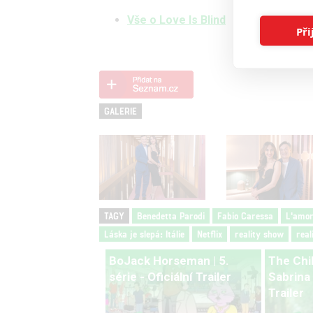
Vše o Love Is Blind
Při
GALERIE
TAGY
Benedetta Parodi
Fabio Caressa
L'amore
Láska je slepá: Itálie
Netflix
reality show
real
BoJack Horseman | 5.
The Chi
série - Oficiální Trailer
Sabrina |
Trailer