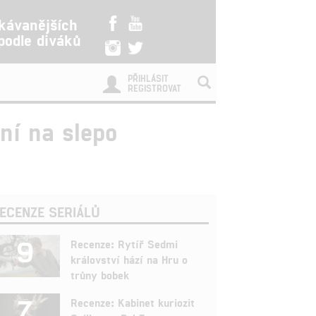
kávanějších
 podle diváků
PŘIHLÁSIT
REGISTROVAT
ění na slepo
ECENZE SERIÁLŮ
9
Recenze: Rytíř Sedmi
království hází na Hru o
trůny bobek
7
Recenze: Kabinet kuriozit