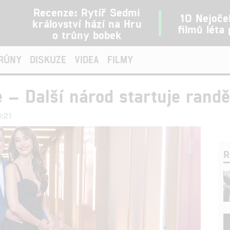
Recenze: Rytíř Sedmi
10 Nejoče
království hází na Hru
filmů léta
o trůny bobek
TRŮNY
DISKUZE
VIDEA
FILMY
ie – Další národ startuje rand
0:21
R