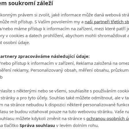
m soukromí záleží
ákonným právem si zvolit, jaké informace může daná webová strá
může mít přístup. S Vaším povolením my a
naši partneři třetích s
/nebo máme přístup k informacím na zařízení, mezi které patří 
tory v cookies a datech prohlížení, abychom mohli shromažďovat 
t osobní údaje.
partnery zpracováváme následující údaje:
/nebo přístup k informacím v zařízení, Reklama založená na ome
měření reklamy, Personalizovaný obsah, měření obsahu, průzkum
eb
 Blind) je jednoduchý.. Přesně podle názvu se účastníci
t přes zeď. Má se tak odfiltrovat povrchní atraktivita a
lasíte s některými nebo se všemi, souhlasíte s používáním cooki
kem sedí na osobnostní úrovni. Pokud si i bez očního
o stránky a pro tyto účely. Souhlas také můžete odmítnout, ale v 
 je produkce na dovolenou, kde mohou zjišťovat, zda
m na stránce nebudou k dispozici některé personalizované funkce
 konečně v samotném závěru spolu soutěžící pod dohlede
lasu se budou vztahovat pouze na tuto webovou stránku. Vaše na
ouhlasu můžete kdykoli změnit na stránce s
ochranou osobních ú
edy při chození do práce, za setkávání s rodinou a
a tlačítko
Správa souhlasu
v levém dolním rohu.
se ukáže, zda se páry v rámci show rovnou také sezdají.