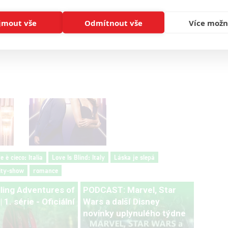
jmout vše
Odmítnout vše
Více možn
Podklady a foto: Netflix
 è cieco: Italia
Love Is Blind: Italy
Láska je slepá
ity-show
romance
lling Adventures of
PODCAST: Marvel, Star
 1. série - Oficiální
Wars a další Disney
novinky uplynulého týdne