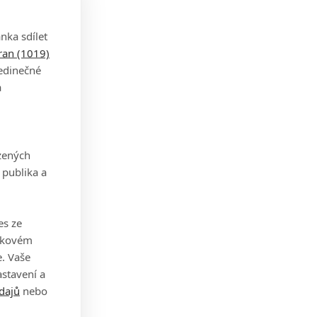
nka sdílet
tran (1019)
jedinečné
a
zených
 publika a
es ze
takovém
. Vaše
stavení a
dajů
nebo