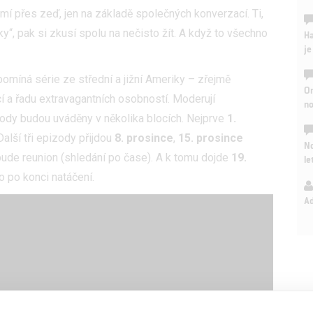
í přes zeď, jen na základě společných konverzací. Ti,
ky“, pak si zkusí spolu na nečisto žít. A když to všechno
Ha
je
řipomíná série ze střední a jižní Ameriky – zřejmě
On
a řadu extravagantních osobností. Moderují
n
ody budou uváděny v několika blocích. Nejprve
1.
alší tři epizody přijdou
8. prosince
,
15. prosince
No
bude reunion (shledání po čase). A k tomu dojde
19.
le
o po konci natáčení.
A