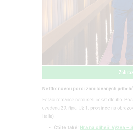
Zobraz
Netflix novou porci zamilovaných příběhů 
Feťáci romance nemuseli čekat dlouho. Pos
uvedena 29. října. Už
1. prosince
na obrazo
Italia).
Čtěte také:
Hra na oliheň: Výzva – 