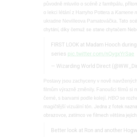
původně mluvilo o scéně z famfrpálu, příto
o lekci létání z Harryho Pottera a
Kamene m
Tato scé
ukradne Nevilleova Pamatováčka.
chytání, díky čemuž se stane chytačem Nebe
FIRST LOOK at Madam Hooch during 
series
pic.twitter.com/nQygxYrSae
— Wizarding World Direct (@WW_Di
Postavy jsou zachyceny v nově navržených 
filmům výrazně změnily. Fanoušci filmů si 
černé, s barvami podle kolejí.
HBO
se rozho
Jedna z fotek nazna
magičtější vizuální tón.
obrazovce, zatímco ve filmech většina jejích
Better look at Ron and another Hogw