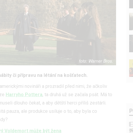
Warner Bros.
ábity či přípravu na létání na košťatech.
americkými novináři a prozradil před nimi, že ačkoliv
rze
Harryho Pottera
, ta druhá už se začala psát. Má to
useli dlouho čekat, a aby dětští herci příliš zestárli.
P
tá pauza, ale produkce usiluje o to, aby byla co
ady?
ový Voldemort může být žena