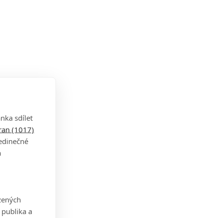
nka sdílet
tran (1017)
jedinečné
a
zených
 publika a