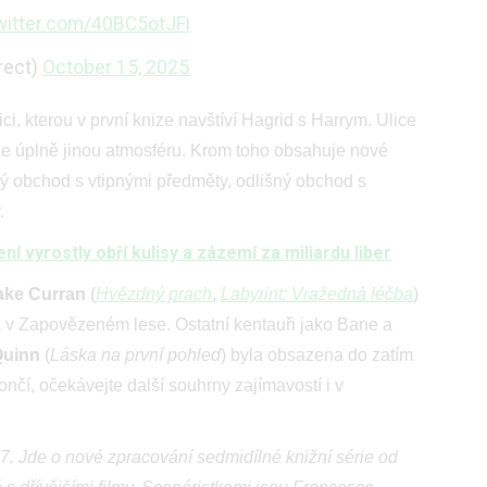
twitter.com/40BC5otJFi
rect)
October 15, 2025
ci, kterou v první knize navštíví Hagrid s Harrym. Ulice
je úplně jinou atmosféru. Krom toho obsahuje nové
ěný obchod s vtipnými předměty, odlišný obchod s
.
ní vyrostly obří kulisy a zázemí za miliardu liber
ake Curran
(
Hvězdný prach
,
Labyrint: Vražedná léčba
)
á v Zapovězeném lese. Ostatní kentauři jako Bane a
Quinn
(
Láska na první pohled
) byla obsazena do zatím
nčí, očekávejte další souhrny zajímavostí i v
7. Jde o nové zpracování sedmidílné knižní série od