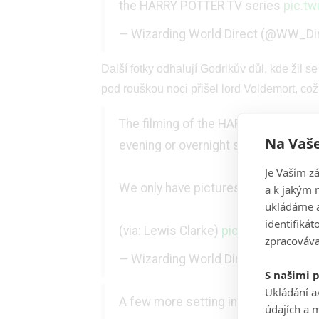
the HARRY POTTER TV series
pic.t
— Wizarding World Direct (@WW_Di
Další fotky odhalují Godrikův důl, kde žil s
pod rouškou noci přišel lord Voldemort, co
The filming of the HARRY POTTER TV s
Na Vaše
evening or overnight shoot
Je Vaším z
We only have pictures of the film c
a k jakým 
ukládáme a
identifiká
(via: Lewis Clarke)
pic.twitter.com/
zpracováva
— Wizarding World Direct (@WW_Di
S našimi 
Ukládání a
A few more setting in Lustleigh be
údajích a 