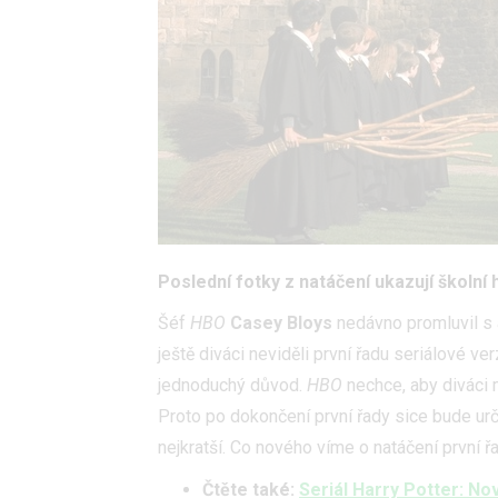
Poslední fotky z natáčení ukazují školní h
Šéf
HBO
Casey Bloys
nedávno promluvil s 
ještě diváci neviděli první řadu seriálové ve
jednoduchý důvod.
HBO
nechce, aby diváci m
Proto po dokončení první řady sice bude urči
nejkratší. Co nového víme o natáčení první ř
Čtěte také:
Seriál Harry Potter: N