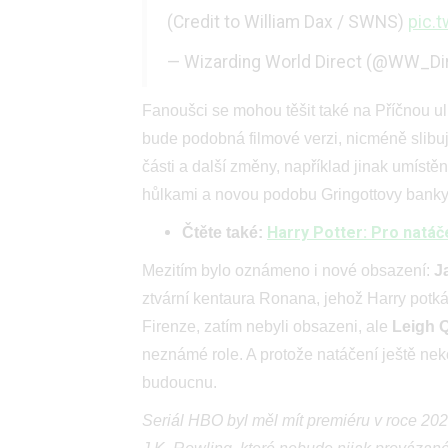
(Credit to William Dax / SWNS)
pic.
— Wizarding World Direct (@WW_Di
Fanoušci se mohou těšit také na Příčnou uli
bude podobná filmové verzi, nicméně slibu
části a další změny, například jinak umíst
hůlkami a novou podobu Gringottovy banky
Harry Potter: Pro natáče
Čtěte také:
Mezitím bylo oznámeno i nové obsazení:
J
ztvární kentaura Ronana, jehož Harry potk
Firenze, zatím nebyli obsazeni, ale
Leigh 
neznámé role. A protože natáčení ještě neko
budoucnu.
Seriál HBO byl měl mít premiéru v roce 202