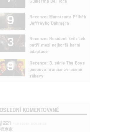
Guillerma Del Tora
9
Recenze: Monstrum: Příběh
Jeffreyho Dahmera
3
Recenze: Resident Evil: Lék
patří mezi nejhorší herní
adaptace
9
Recenze: 3. série The Boys
posouvá hranice zvrácené
zábavy
OSLEDNÍ KOMENTOVANÉ
221
FILM | 22.04.2026 08:53
拆彈專家