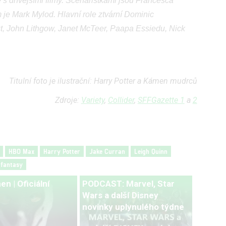
 s dřívějšími filmy. Scenáristkami jsou Francesca
m je Mark Mylod.
Hlavní role ztvární
Dominic
ut, John Lithgow, Janet McTeer, Paapa Essiedu, Nick
Titulní foto je ilustrační: Harry Potter a Kámen mudrců
Zdroje:
Variety
,
Collider
,
SFFGazette 1
a
2
HBO Max
Harry Potter
Jake Curran
Leigh Quinn
fantasy
n | Oficiální
PODCAST: Marvel, Star
Wars a další Disney
novinky uplynulého týdne