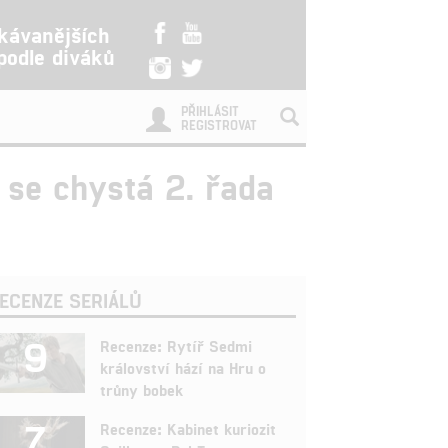
kávanějších
 podle diváků
PŘIHLÁSIT
REGISTROVAT
 se chystá 2. řada
ECENZE SERIÁLŮ
9
Recenze: Rytíř Sedmi
království hází na Hru o
trůny bobek
7
Recenze: Kabinet kuriozit