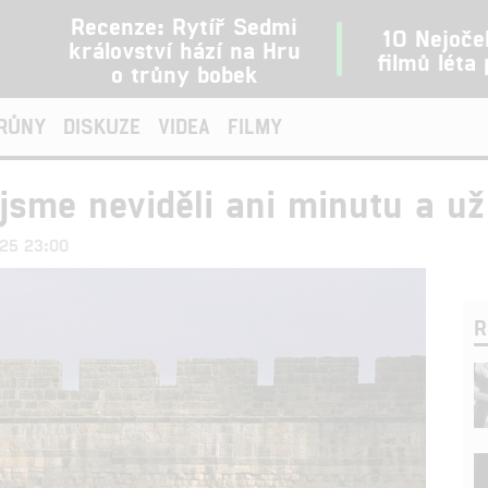
Recenze: Rytíř Sedmi
10 Nejoče
království hází na Hru
filmů léta
o trůny bobek
TRŮNY
DISKUZE
VIDEA
FILMY
 jsme neviděli ani minutu a už
025 23:00
R