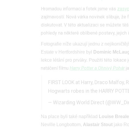
Hromadou informací a fotek jsme vás
zasypa
zajímavostí. Nová várka novinek slibuje, že
diskutovat. V této aktualizaci se můžete těši
pohledy na některé oblíbené postavy, jejich 
Fotografie níže ukazují jednu z nejikoničtě
Estate v Hertfordshire byl
Dominic McLaug
Použití této lokace 
lekce létání pro prváky.
natáčení filmu
Harry Potter a Ohnivý Pohár
ja
FIRST LOOK at Harry, Draco Malfoy, 
Hogwarts robes in the HARRY POTTE
— Wizarding World Direct (@WW_Di
Na place byli také například
Louise Breal
Neville Longbottom,
Alastair Stout
jako R