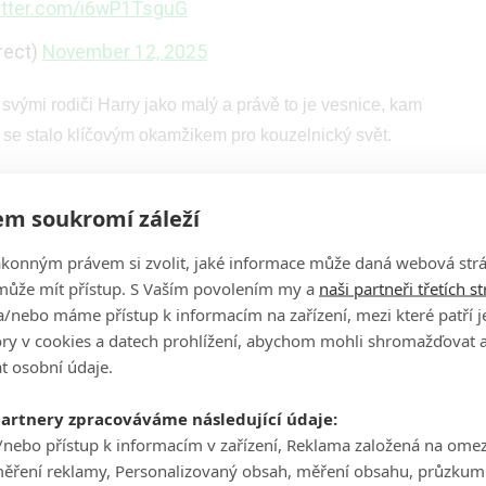
witter.com/i6wP1TsguG
rect)
November 12, 2025
e svými rodiči Harry jako malý a právě to je vesnice, kam
ž se stalo klíčovým okamžikem pro kouzelnický svět.
eries in Lustleigh is being set up for an
m soukromí záleží
ákonným právem si zvolit, jaké informace může daná webová strá
rew and filming equipment for now
může mít přístup. S Vaším povolením my a
naši partneři třetích s
/nebo máme přístup k informacím na zařízení, mezi které patří 
tory v cookies a datech prohlížení, abychom mohli shromažďovat 
pQ9u93i3jK
t osobní údaje.
rect)
October 14, 2025
partnery zpracováváme následující údaje:
/nebo přístup k informacím v zařízení, Reklama založená na ome
ing redecorated to become Godric's Hollow
měření reklamy, Personalizovaný obsah, měření obsahu, průzkum