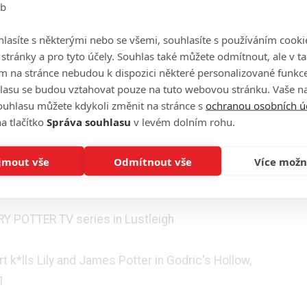
eb
e used for filming the HARRY POTTER TV series,
lasíte s některými nebo se všemi, souhlasíte s používáním cooki
 streets, and houses
o stránky a pro tyto účely. Souhlas také můžete odmítnout, ale v 
m na stránce nebudou k dispozici některé personalizované funkce
ter.com/PHO9oxBcxY
lasu se budou vztahovat pouze na tuto webovou stránku. Vaše na
ouhlasu můžete kdykoli změnit na stránce s
ochranou osobních ú
rect)
October 15, 2025
a tlačítko
Správa souhlasu
v levém dolním rohu.
 noc, kdy Voldemort zabil Harryho rodiče a pokusil se
jmout vše
Odmítnout vše
Více možn
lastní zdánlivé porážce a vzniku jizvy ve tvaru blesku
RRY POTTER TV series in Lustleigh
t k*lls Lily and James Potter in Godric's Hollow,
81