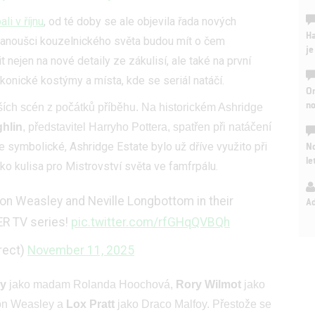
li v říjnu
, od té doby se ale objevila řada nových
Ha
 fanoušci kouzelnického světa budou mít o čem
je
t nejen na nové detaily ze zákulisí, ale také na první
ikonické kostýmy a místa, kde se seriál natáčí.
On
n
jších scén z počátků příběhu. Na historickém Ashridge
hlin
, představitel Harryho Pottera, spatřen při natáčení
No
je symbolické, Ashridge Estate bylo už dříve využito při
le
ko kulisa pro Mistrovství světa ve famfrpálu.
Ron Weasley and Neville Longbottom in their
A
R TV series!
pic.twitter.com/rfGHqQVBQh
rect)
November 11, 2025
ey
jako madam Rolanda Hoochová,
Rory Wilmot
jako
on Weasley a
Lox Pratt
jako Draco Malfoy. Přestože se