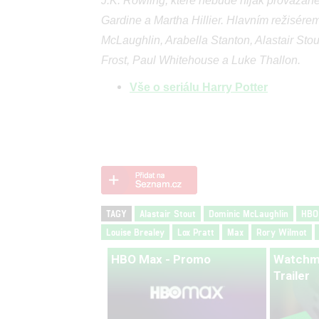
J.K. Rowling, které nebude nijak provázané
Gardine a Martha Hillier. Hlavním režisére
McLaughlin, Arabella Stanton, Alastair Sto
Frost, Paul Whitehouse a Luke Thallon.
Vše o seriálu Harry Potter
TAGY
Alastair Stout
Dominic McLaughlin
HBO
Louise Brealey
Lox Pratt
Max
Rory Wilmot
HBO Max - Promo
Watchme
Trailer