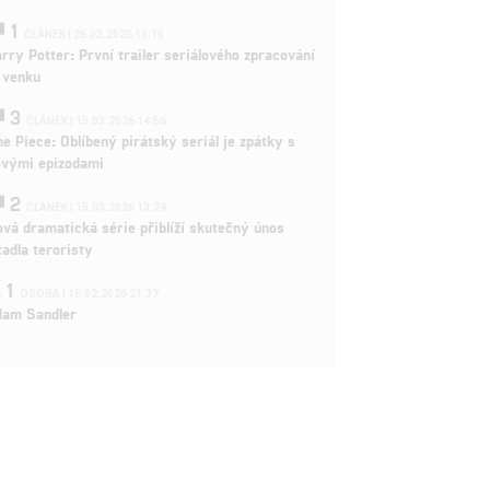
1
ČLÁNEK | 26.03.2026 15:15
rry Potter: První trailer seriálového zpracování
 venku
3
ČLÁNEK | 15.03.2026 14:56
e Piece: Oblíbený pirátský seriál je zpátky s
ovými epizodami
2
ČLÁNEK | 15.03.2026 13:24
vá dramatická série přiblíží skutečný únos
tadla teroristy
1
OSOBA | 15.02.2026 21:37
dam Sandler