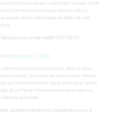
mnost Hoochové a prváků v uniformách odhalila, že jde
udrců
, kde Harry pronásleduje Malfoye poté, co
na ukazuje Harryho talent nejen pro létání, ale i pro
lvíru
flying lessons in the HARRY POTTER TV
rect)
November 11, 2025
uniformách bradavických studentů, které se oproti
možná pamatují, že bradavické uniformy byly většinou
dlo pro fialové bradavické hábity, které dávají seriálu
čuje, že se Parvati Patilová možná poprvé objeví na
 scén byla vystřižena.
arts student attending the Quidditch lesson in