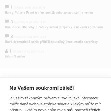
1
ČLÁNEK | 26.03.2026 15:15
Harry Potter: První trailer seriálového zpracování je venku
3
ČLÁNEK | 15.03.2026 14:56
One Piece: Oblíbený pirátský seriál je zpátky s novými epizodami
2
ČLÁNEK | 15.03.2026 13:24
Nová dramatická série přiblíží skutečný únos letadla teroristy
1
OSOBA | 15.02.2026 21:37
Adam Sandler
Na Vašem soukromí záleží
Je Vaším zákonným právem si zvolit, jaké informace
může daná webová stránka sdílet a k jakým může mít
přístup. S Vaším povolením my a
naši partneři třetích