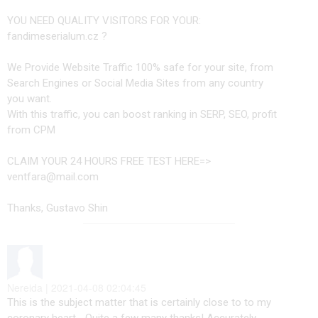
YOU NEED QUALITY VISITORS FOR YOUR:
fandimeserialum.cz ?
We Provide Website Traffic 100% safe for your site, from
Search Engines or Social Media Sites from any country
you want.
With this traffic, you can boost ranking in SERP, SEO, profit
from CPM
CLAIM YOUR 24 HOURS FREE TEST HERE=>
ventfara@mail.com
Thanks, Gustavo Shin
Nereida | 2021-04-08 02:04:45
This is the subject matter that is certainly close to to my