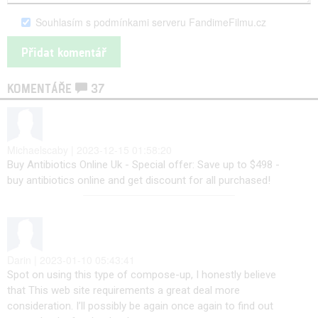
Souhlasím s podmínkami serveru FandimeFilmu.cz
KOMENTÁŘE
37
Michaelscaby | 2023-12-15 01:58:20
Buy Antibiotics Online Uk - Special offer: Save up to $498 -
buy antibiotics online and get discount for all purchased!
Darin | 2023-01-10 05:43:41
Spot on using this type of compose-up, I honestly believe
that This web site requirements a great deal more
consideration. I’ll possibly be again once again to find out