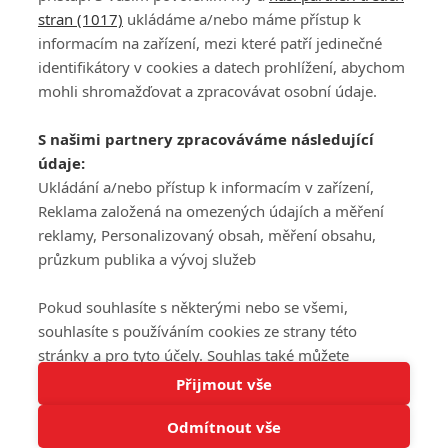
stran (1017)
ukládáme a/nebo máme přístup k
informacím na zařízení, mezi které patří jedinečné
DISKUZE
PŘIHLÁSIT
identifikátory v cookies a datech prohlížení, abychom
REGISTROVAT
mohli shromažďovat a zpracovávat osobní údaje.
Šéfredaktorkou webu je
Petr Slavík
, e-mail
serialy@fandimefilmu.cz
S našimi partnery zpracováváme následující
údaje:
Máte-li zájem o inzerci na našem webu napište nám na e-mail
studio@koncal.com
Ukládání a/nebo přístup k informacím v zařízení,
Reklama založená na omezených údajích a měření
Ochrana osobních údajů
|
Zásady používání cookies
|
Pravidla webu
|
reklamy, Personalizovaný obsah, měření obsahu,
Upravit nastavení soukromí
průzkum publika a vývoj služeb
Pokud souhlasíte s některými nebo se všemi,
souhlasíte s používáním cookies ze strany této
stránky a pro tyto účely. Souhlas také můžete
Tato stránka používá soubory cookies.
odmítnout, ale v takovém případě vám na stránce
Přijmout vše
© 2016 – 2026 FandimeSerialum.cz / All rights reserved /
Více informací
nebudou k dispozici některé personalizované funkce.
Provozovatel webu je Koncal studio s.r.o.
Odmítnout vše
Vaše volby souhlasu se budou vztahovat pouze na