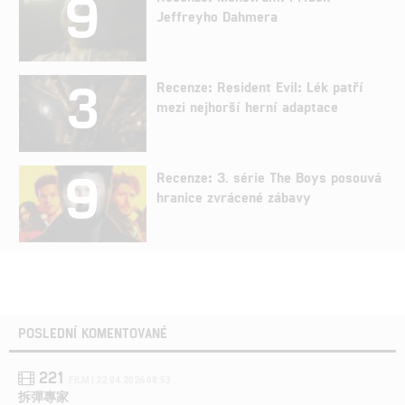
9
Jeffreyho Dahmera
3
Recenze: Resident Evil: Lék patří
mezi nejhorší herní adaptace
9
Recenze: 3. série The Boys posouvá
hranice zvrácené zábavy
POSLEDNÍ KOMENTOVANÉ
221
FILM | 22.04.2026 08:53
拆彈專家