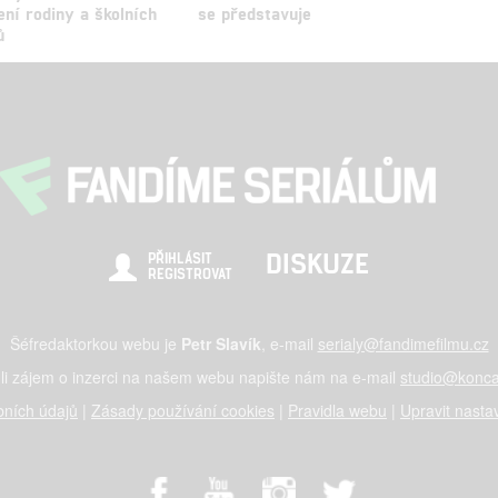
ní rodiny a školních
se představuje
ů
DISKUZE
PŘIHLÁSIT
REGISTROVAT
Šéfredaktorkou webu je
Petr Slavík
, e-mail
serialy@fandimefilmu.cz
li zájem o inzerci na našem webu napište nám na e-mail
studio@konca
ních údajů
|
Zásady používání cookies
|
Pravidla webu
|
Upravit nasta