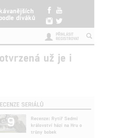
kávanějších
 podle diváků
PŘIHLÁSIT
REGISTROVAT
tvrzená už je i
ECENZE SERIÁLŮ
9
Recenze: Rytíř Sedmi
království hází na Hru o
trůny bobek