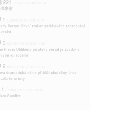
221
FILM | 22.04.2026 08:53
拆彈專家
1
ČLÁNEK | 26.03.2026 15:15
rry Potter: První trailer seriálového zpracování
 venku
3
ČLÁNEK | 15.03.2026 14:56
e Piece: Oblíbený pirátský seriál je zpátky s
ovými epizodami
2
ČLÁNEK | 15.03.2026 13:24
vá dramatická série přiblíží skutečný únos
tadla teroristy
1
OSOBA | 15.02.2026 21:37
dam Sandler