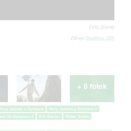
Foto: Disney
Zdroje:
Deadline
,
CBR
+ 8 fotek
Percy Jackson a Olympané
Percy Jackson a Olympané 2
and the Olympians 2
Rick Riordan
Walker Scobell