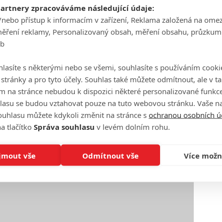
partnery zpracováváme následující údaje:
/nebo přístup k informacím v zařízení, Reklama založená na ome
měření reklamy, Personalizovaný obsah, měření obsahu, průzkum
eb
lasíte s některými nebo se všemi, souhlasíte s používáním cooki
o stránky a pro tyto účely. Souhlas také můžete odmítnout, ale v 
m na stránce nebudou k dispozici některé personalizované funkce
lasu se budou vztahovat pouze na tuto webovou stránku. Vaše na
ouhlasu můžete kdykoli změnit na stránce s
ochranou osobních ú
a tlačítko
Správa souhlasu
v levém dolním rohu.
jmout vše
Odmítnout vše
Více možn