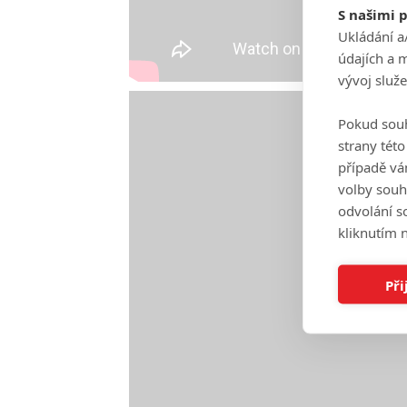
S našimi 
Ukládání a
údajích a 
vývoj služ
Pokud souh
strany tét
případě vá
volby souh
odvolání s
kliknutím n
Při