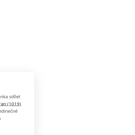
nka sdílet
tran (1019)
jedinečné
a