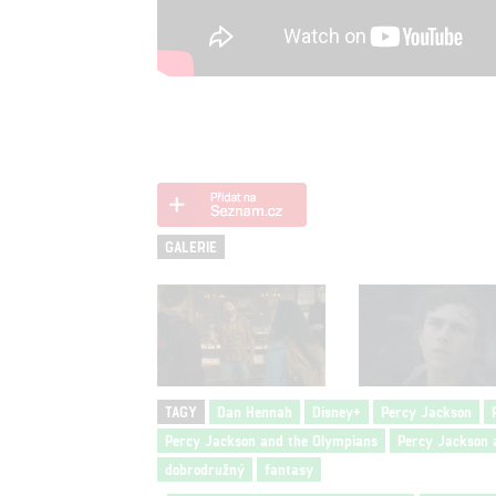
GALERIE
TAGY
Dan Hennah
Disney+
Percy Jackson
Percy Jackson and the Olympians
Percy Jackson 
dobrodružný
fantasy