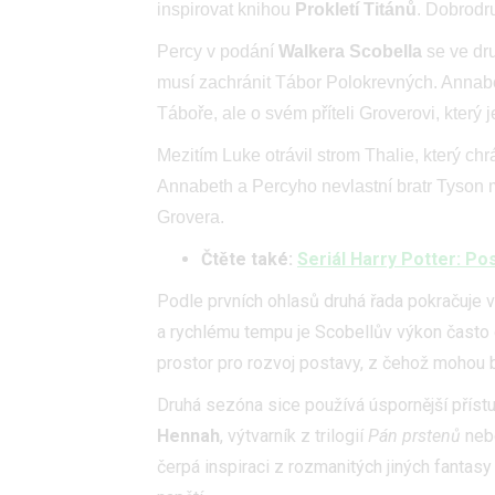
inspirovat knihou
Prokletí Titánů
. Dobrodr
Percy v podání
Walkera Scobella
se ve dr
musí zachránit Tábor Polokrevných. Annabet
Táboře, ale o svém příteli Groverovi, který 
Mezitím Luke otrávil strom Thalie, který ch
Annabeth a Percyho nevlastní bratr Tyson mu
Grovera.
Čtěte také:
Seriál Harry Potter: Pos
Podle prvních ohlasů druhá řada pokračuje ve
a rychlému tempu je Scobellův výkon často o
prostor pro rozvoj postavy, z čehož mohou b
Druhá sezóna sice používá úspornější přístu
Hennah
, výtvarník z trilogií
Pán prstenů
ne
čerpá inspiraci z rozmanitých jiných fanta