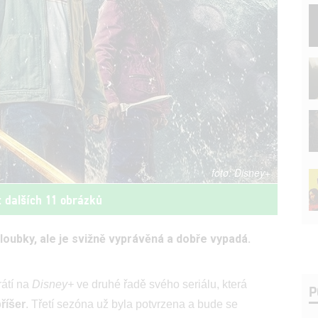
Disney+
t dalších 11 obrázků
hloubky, ale je svižně vyprávěná a dobře vypadá.
rátí na
Disney+
ve druhé řadě svého seriálu, která
P
říšer
. Třetí sezóna už byla potvrzena a bude se