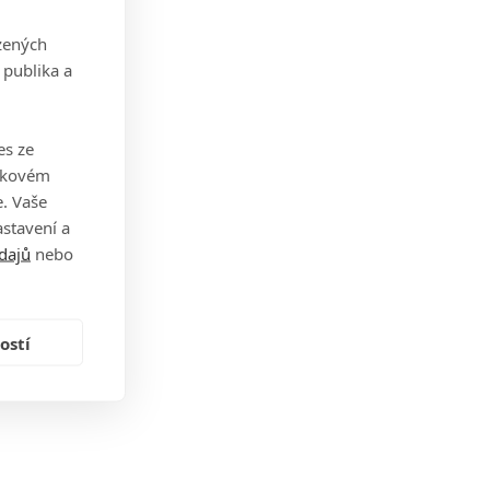
zených
 publika a
es ze
takovém
. Vaše
stavení a
dajů
nebo
ostí