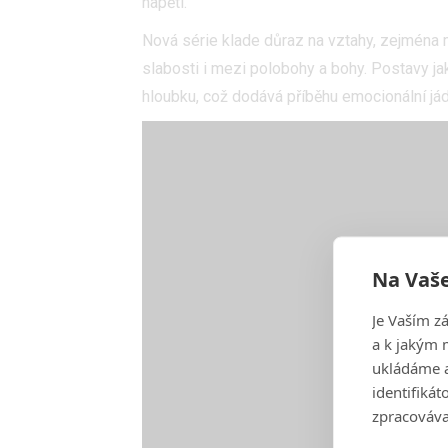
napětí.
Nová série klade důraz na vztahy,
zejména 
slabosti i mezi polobohy a bohy. Postavy ja
hloubku, což dodává příběhu emocionální jád
Na Vaše
Je Vaším z
a k jakým 
ukládáme a
identifiká
zpracováva