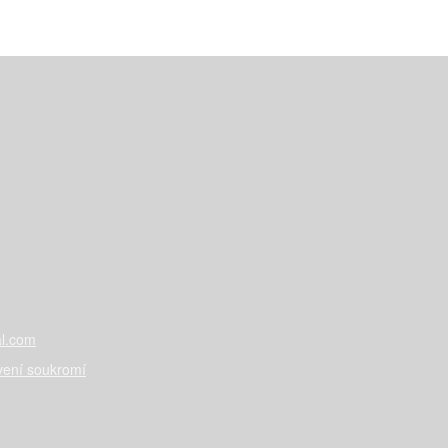
l.com
vení soukromí