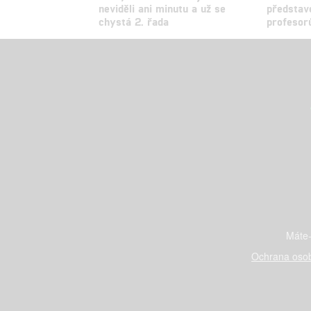
neviděli ani minutu a už se
představe
chystá 2. řada
profesor
Máte-
Ochrana osob