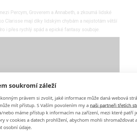
mezi Percym, Groverem a Annabeth, a zkoumá lidské
ko Clarisse mají díky lidským chybám a nejistotám větší
ro i přes rychlý spád a epické fantasy souboje.
m soukromí záleží
ákonným právem si zvolit, jaké informace může daná webová strá
může mít přístup. S Vaším povolením my a
naši partneři třetích s
/nebo máme přístup k informacím na zařízení, mezi které patří 
tory v cookies a datech prohlížení, abychom mohli shromažďovat 
t osobní údaje.