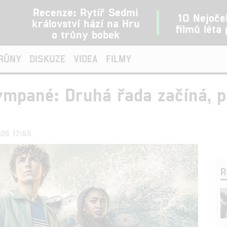
Recenze: Rytíř Sedmi
10 Nejoče
království hází na Hru
filmů léta
o trůny bobek
TRŮNY
DISKUZE
VIDEA
FILMY
mpané: Druhá řada začíná, po
025 17:55
R