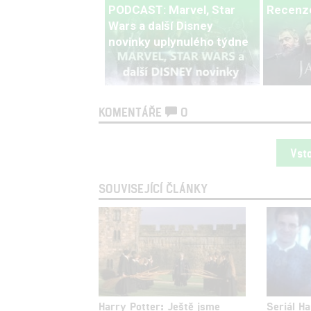
PODCAST: Marvel, Star
Recenze
Wars a další Disney
novinky uplynulého týdne
KOMENTÁŘE
0
Vst
SOUVISEJÍCÍ ČLÁNKY
Harry Potter: Ještě jsme
Seriál Ha