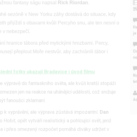
užnou fantasy ságu napsal
Rick Riordan
.
uhé sezóně v New Yorku záhy dostává do situace, kdy
h přijíždí s obavami kvůli Percyho snu, ale ten nesní o
Ha
je v nebezpečí.
je
rání hranice tábora před mytickými hrozbami. Percy,
On
sejí přeplout Moře nestvůr, aby zachránili tábor i
n
lední fotky ukazují Bradavice i úvod filmu
No
le
 výpravě do fantaskního světa, ale kvůli kratší stopáži
mezen jen na reakce na uhánějící události, což snižuje
A
ýt fanoušci zklamaní.
p k vyprávění, ale výprava zůstává impozantní.
Dan
bo
Hobit
, opět vytváří realistický a pohlcující svět, jenž
sy a i přes omezený rozpočet pomáhá diváky udržet v