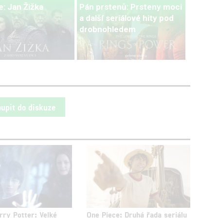
: Jan Žižka
Pán prstenů: Prsteny moci
a další seriálové hity pod
drobnohledem
oupit do diskuze
rry Potter: Velké
One Piece: Druhá řada seriálu