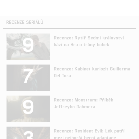
RECENZE SERIÁLŮ
9
Recenze: Rytíř Sedmi království
hází na Hru o trůny bobek
7
Recenze: Kabinet kuriozit Guillerma
Del Tora
9
Recenze: Monstrum: Příběh
Jeffreyho Dahmera
3
Recenze: Resident Evil: Lék patří
mezi nejhorší herní adaptace