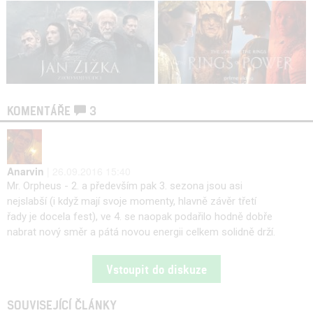
KOMENTÁŘE
3
Anarvin
| 26.09.2016 15:40
Mr. Orpheus - 2. a především pak 3. sezona jsou asi
nejslabší (i když mají svoje momenty, hlavně závěr třetí
řady je docela fest), ve 4. se naopak podařilo hodně dobře
nabrat nový směr a pátá novou energii celkem solidně drží.
Vstoupit do diskuze
SOUVISEJÍCÍ ČLÁNKY