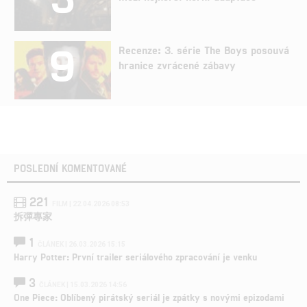
9
Recenze: 3. série The Boys posouvá
hranice zvrácené zábavy
POSLEDNÍ KOMENTOVANÉ
221
FILM | 22.04.2026 08:53
拆彈專家
1
ČLÁNEK | 26.03.2026 15:15
Harry Potter: První trailer seriálového zpracování je venku
3
ČLÁNEK | 15.03.2026 14:56
One Piece: Oblíbený pirátský seriál je zpátky s novými epizodami