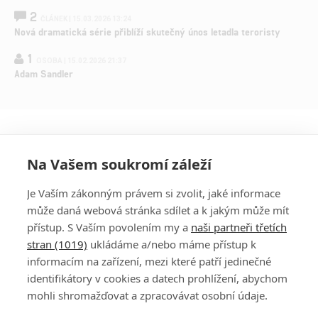
2
ČLÁNEK | 15.03.2026 13:24
Nová dramatická série přiblíží skutečný únos letadla teroristy
1
OSOBA | 15.02.2026 21:37
Adam Sandler
Na Vašem soukromí záleží
Je Vaším zákonným právem si zvolit, jaké informace
může daná webová stránka sdílet a k jakým může mít
přístup. S Vaším povolením my a
naši partneři třetích
stran (1019)
ukládáme a/nebo máme přístup k
informacím na zařízení, mezi které patří jedinečné
DISKUZE
PŘIHLÁSIT
identifikátory v cookies a datech prohlížení, abychom
REGISTROVAT
mohli shromažďovat a zpracovávat osobní údaje.