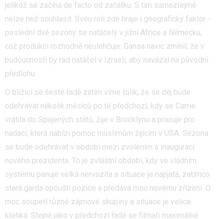
jelikož se začíná de facto od začátku. S tím samozřejmě
nelze než souhlasit. Svou roli zde hraje i geografický faktor -
poslední dvě sezony se natáčely v jižní Africe a Německu,
což produkci rozhodně neulehčuje. Gansa navíc zmínil, že v
budoucnosti by rád natáčel v Izraeli, aby navázal na původní
předlohu.
O blížící se šesté řadě zatím víme tolik, že se děj bude
odehrávat několik měsíců po té předchozí, kdy se Carrie
vrátila do Spojených států, žije v Brooklynu a pracuje pro
nadaci, která nabízí pomoc muslimům žijícím v USA. Sezona
se bude odehrávat v období mezi zvolením a inaugurací
nového prezidenta. To je zvláštní období, kdy ve vládním
systému panuje velká nervozita a situace je napjatá, zatímco
stará garda opouští pozice a předává moc novému zřízení. O
moc soupeří různé zájmové skupiny a situace je velice
křehká. Stejně jako v předchozí řadě se filmaři maximálně