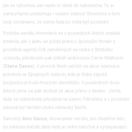
jde na výbornou, ale nejde to dělat do nekonečna. To si
samozřejmě uvědomuje i vedení stanice
Showtime
a bylo
tedy oznámeno, že osmá řada by měla být poslední.
Podoba seriálu
Homeland
se v posledních letech značně
změnila, ale v jádru se pořád jedná o špionážní thriller z
prostředí agentů CIA zaměřených na rizika z Blízkého
východu, především pak příběh ambiciózní Carrie Mathison
(
Claire Danes
). V prvních třech sériích se akce odehrává
primárně ve Spojených státech, kde je třeba zajistit
bezpečnost kvůli hrozícím atentátům. V posledních dvou
letech jsme se pak dočkali již akce přímo v terénu - čtvrtá
řada se odehrávala převážně na území Pákistánu a v poslední
sezoně byl terčem útoků německý Berlín.
Samotný
Alex Gansa
, showrunner seriálu, pro
Deadline
řekl,
že natáčení každé další řady je velmi náročné a vyčerpávající,