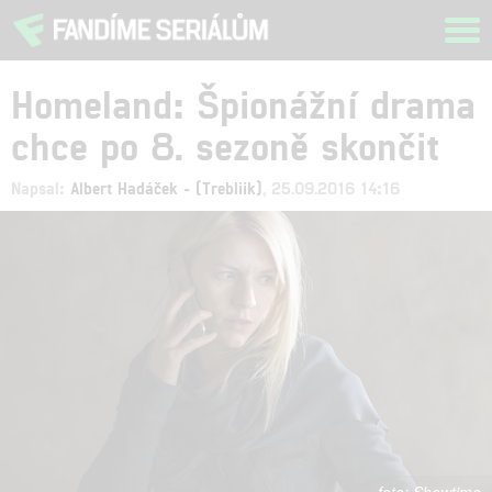
Tog
navi
Homeland: Špionážní drama
chce po 8. sezoně skončit
Napsal:
Albert Hadáček - (Trebliik)
, 25.09.2016 14:16