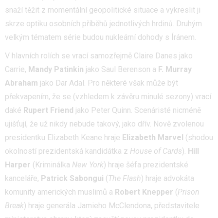
snaží těžit z momentální geopolitické situace a vykreslit ji
skrze optiku osobních příběhů jednotlivých hrdinů. Druhým
velkým tématem série budou nukleární dohody s Íránem.
V hlavních rolích se vrací samozřejmě Claire Danes jako
Carrie,
Mandy Patinkin
jako Saul Berenson a
F. Murray
Abraham
jako Dar Adal. Pro některé však může být
překvapením, že se (vzhledem k závěru minulé sezony) vrací
daké
Rupert Friend
jako Peter Quinn. Scenáristé nicméně
ujišťují, že už nikdy nebude takový, jako dřív. Nově zvolenou
presidentku Elizabeth Keane hraje
Elizabeth Marvel
(shodou
okolností prezidentská kandidátka z
House of Cards
).
Hill
Harper
(Kriminálka
New York
) hraje šéfa prezidentské
kanceláře,
Patrick Sabongui
(
The Flash
) hraje advokáta
komunity amerických muslimů a
Robert Knepper
(
Prison
Break
) hraje generála Jamieho McClendona, představitele