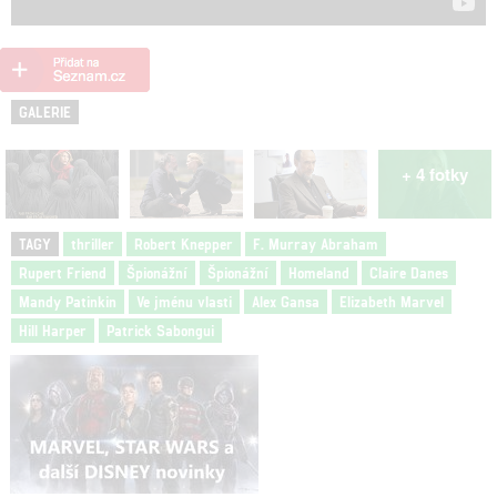
GALERIE
+ 4 fotky
TAGY
thriller
Robert Knepper
F. Murray Abraham
Rupert Friend
Špionážní
Špionážní
Homeland
Claire Danes
Mandy Patinkin
Ve jménu vlasti
Alex Gansa
Elizabeth Marvel
Hill Harper
Patrick Sabongui