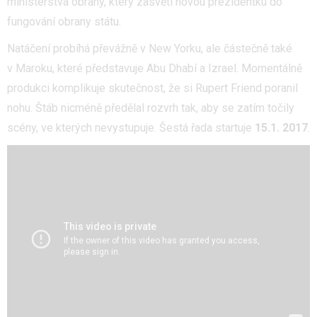
ministerstva obrany, který zasvětí novou prezidentku do
fungování obrany státu.
Natáčení probíhá převážně v New Yorku, ale částečně také
v Maroku, které představuje Abu Dhabí a Izrael. Momentálně
produkci komplikuje skutečnost, že si Rupert Friend poranil
nohu. Štáb nicméně předělal rozvrh tak, aby se zatím točily
scény, ve kterých nevystupuje. Šestá řada startuje
15.1. 2017
.