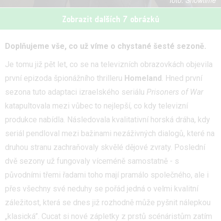
Showtime
Zobrazit dalších 7 obrázků
Doplňujeme vše, co už víme o chystané šesté sezoně.
Je tomu již pět let, co se na televizních obrazovkách objevila
první epizoda špionážního thrilleru
Homeland
. Hned první
sezona tuto adaptaci izraelského seriálu
Prisoners of War
katapultovala mezi vůbec to nejlepší, co kdy televizní
produkce nabídla. Následovala kvalitativní horská dráha, kdy
seriál pendloval mezi bažinami nezáživných dialogů, které na
druhou stranu zachraňovaly skvělé dějové zvraty. Poslední
dvě sezony už fungovaly víceméně samostatně - s
původními třemi řadami toho mají pramálo společného, ale i
přes všechny své neduhy se pořád jedná o velmi kvalitní
záležitost, která se dnes již rozhodně může pyšnit nálepkou
„klasická”. Cucat si nové zápletky z prstů scénáristům zatím