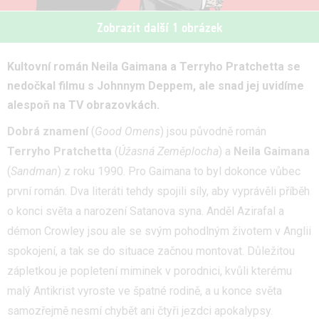
Zobrazit další 1 obrázek
Kultovní román Neila Gaimana a Terryho Pratchetta se
nedočkal filmu s Johnnym Deppem, ale snad jej uvidíme
alespoň na TV obrazovkách.
Dobrá znamení
(
Good Omens
) jsou původně román
Terryho Pratchetta
(
Úžasná Zeměplocha
) a
Neila Gaimana
(
Sandman
) z roku 1990. Pro Gaimana to byl dokonce vůbec
první román. Dva literáti tehdy spojili síly, aby vyprávěli příběh
o konci světa a narození Satanova syna. Anděl Azirafal a
démon Crowley jsou ale se svým pohodlným životem v Anglii
spokojení, a tak se do situace začnou montovat. Důležitou
zápletkou je popletení miminek v porodnici, kvůli kterému
malý Antikrist vyroste ve špatné rodině, a u konce světa
samozřejmě nesmí chybět ani čtyři jezdci apokalypsy.