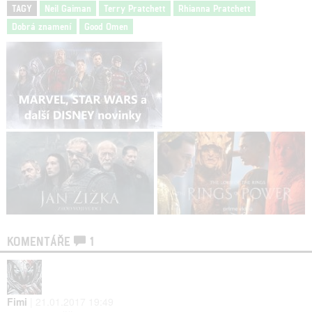
TAGY
Neil Gaiman
Terry Pratchett
Rhianna Pratchett
Dobrá znamení
Good Omen
KOMENTÁŘE
1
Fimi
| 21.01.2017 19:49