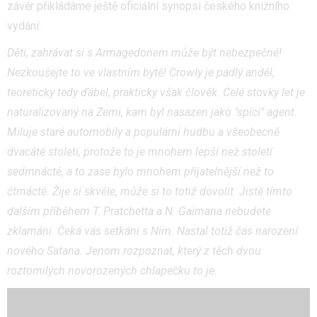
závěr přikládáme ještě oficiální synopsi českého knižního
vydání:
Děti, zahrávat si s Armagedonem může být nebezpečné!
Nezkoušejte to ve vlastním bytě! Crowly je padlý anděl,
teoreticky tedy ďábel, prakticky však člověk. Celé stovky let je
naturalizovaný na Zemi, kam byl nasazen jako "spící" agent.
Miluje staré automobily a populární hudbu a všeobecně
dvacáté století, protože to je mnohem lepší než století
sedmnácté, a to zase bylo mnohem přijatelnější než to
čtrnácté. Žije si skvěle, může si to totiž dovolit. Jistě tímto
dalším příběhem T. Pratchetta a N. Gaimana nebudete
zklamáni. Čeká vás setkání s Ním. Nastal totiž čas narození
nového Satana. Jenom rozpoznat, který z těch dvou
roztomilých novorozených chlapečku to je.