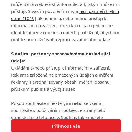
může daná webová stránka sdílet a k jakým může mít
přístup. S Vaším povolením my a
naši partneři třetích
stran (1019)
ukládáme a/nebo máme přístup k
informacím na zařízení, mezi které patří jedinečné
DISKUZE
PŘIHLÁSIT
identifikátory v cookies a datech prohlížení, abychom
REGISTROVAT
mohli shromažďovat a zpracovávat osobní údaje.
Šéfredaktorkou webu je
Petr Slavík
, e-mail
serialy@fandimefilmu.cz
S našimi partnery zpracováváme následující
údaje:
Máte-li zájem o inzerci na našem webu napište nám na e-mail
studio@koncal.com
Ukládání a/nebo přístup k informacím v zařízení,
Reklama založená na omezených údajích a měření
Ochrana osobních údajů
|
Zásady používání cookies
|
Pravidla webu
|
reklamy, Personalizovaný obsah, měření obsahu,
Upravit nastavení soukromí
průzkum publika a vývoj služeb
Pokud souhlasíte s některými nebo se všemi,
souhlasíte s používáním cookies ze strany této
stránky a pro tyto účely. Souhlas také můžete
Tato stránka používá soubory cookies.
odmítnout, ale v takovém případě vám na stránce
Přijmout vše
© 2016 – 2026 FandimeSerialum.cz / All rights reserved /
Více informací
nebudou k dispozici některé personalizované funkce.