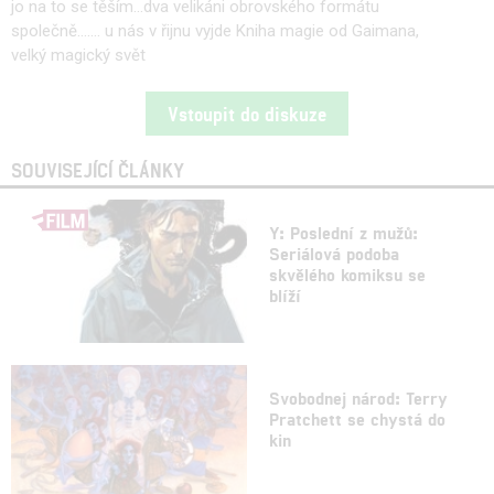
jo na to se těším...dva velikáni obrovského formátu
společně....... u nás v řijnu vyjde Kniha magie od Gaimana,
velký magický svět
Vstoupit do diskuze
SOUVISEJÍCÍ ČLÁNKY
Y: Poslední z mužů:
Seriálová podoba
skvělého komiksu se
blíží
Svobodnej národ: Terry
Pratchett se chystá do
kin