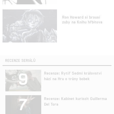
Ron Howard si brousí
zuby na Knihu hřbitova
RECENZE SERIÁLŮ
9
Recenze: Rytíř Sedmi království
hází na Hru o trůny bobek
7
Recenze: Kabinet kuriozit Guillerma
Del Tora