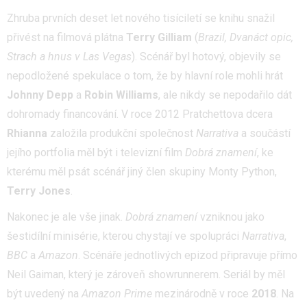
Zhruba prvních deset let nového tisíciletí se knihu snažil
přivést na filmová plátna
Terry Gilliam
(
Brazil, Dvanáct opic,
Strach a hnus v Las Vegas
). Scénář byl hotový, objevily se
nepodložené spekulace o tom, že by hlavní role mohli hrát
Johnny Depp
a
Robin Williams
, ale nikdy se nepodařilo dát
dohromady financování. V roce 2012 Pratchettova dcera
Rhianna
založila produkční společnost
Narrativa
a součástí
jejího portfolia měl být i televizní film
Dobrá znamení
, ke
kterému měl psát scénář jiný člen skupiny Monty Python,
Terry Jones
.
Nakonec je ale vše jinak.
Dobrá znamení
vzniknou jako
šestidílní minisérie, kterou chystají ve spolupráci
Narrativa
,
BBC
a
Amazon
. Scénáře jednotlivých epizod připravuje přímo
Neil Gaiman, který je zároveň showrunnerem. Seriál by měl
být uvedený na
Amazon Prime
mezinárodně v roce
2018
. Na