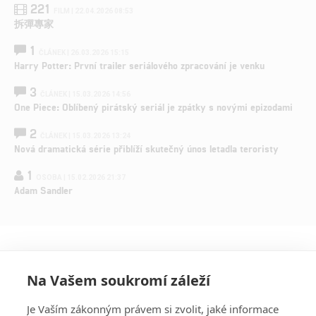
221
FILM | 22.04.2026 08:53
拆彈專家
1
ČLÁNEK | 26.03.2026 15:15
Harry Potter: První trailer seriálového zpracování je venku
3
ČLÁNEK | 15.03.2026 14:56
One Piece: Oblíbený pirátský seriál je zpátky s novými epizodami
2
ČLÁNEK | 15.03.2026 13:24
Nová dramatická série přiblíží skutečný únos letadla teroristy
1
OSOBA | 15.02.2026 21:37
Adam Sandler
Na Vašem soukromí záleží
Je Vaším zákonným právem si zvolit, jaké informace