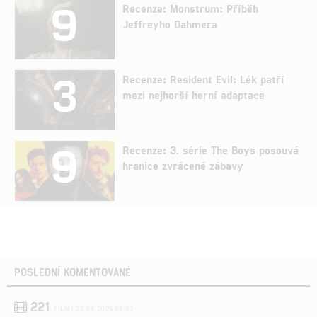
9
Recenze: Monstrum: Příběh
Jeffreyho Dahmera
3
Recenze: Resident Evil: Lék patří
mezi nejhorší herní adaptace
9
Recenze: 3. série The Boys posouvá
hranice zvrácené zábavy
POSLEDNÍ KOMENTOVANÉ
221
FILM | 22.04.2026 08:53