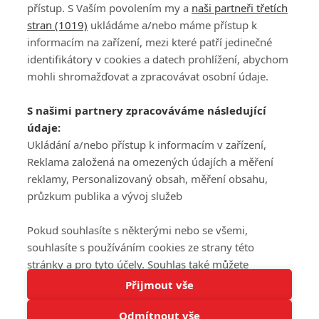
přístup. S Vaším povolením my a
naši partneři třetích
stran (1019)
ukládáme a/nebo máme přístup k
informacím na zařízení, mezi které patří jedinečné
DISKUZE
PŘIHLÁSIT
identifikátory v cookies a datech prohlížení, abychom
REGISTROVAT
mohli shromažďovat a zpracovávat osobní údaje.
Šéfredaktorkou webu je
Petr Slavík
, e-mail
serialy@fandimefilmu.cz
S našimi partnery zpracováváme následující
údaje:
Máte-li zájem o inzerci na našem webu napište nám na e-mail
Ukládání a/nebo přístup k informacím v zařízení,
studio@koncal.com
Reklama založená na omezených údajích a měření
Ochrana osobních údajů
|
Zásady používání cookies
|
Pravidla webu
|
reklamy, Personalizovaný obsah, měření obsahu,
Upravit nastavení soukromí
průzkum publika a vývoj služeb
Pokud souhlasíte s některými nebo se všemi,
souhlasíte s používáním cookies ze strany této
stránky a pro tyto účely. Souhlas také můžete
Tato stránka používá soubory cookies.
odmítnout, ale v takovém případě vám na stránce
Přijmout vše
© 2016 – 2026 FandimeSerialum.cz / All rights reserved /
Více informací
nebudou k dispozici některé personalizované funkce.
Provozovatel webu je Koncal studio s.r.o.
Odmítnout vše
Vaše volby souhlasu se budou vztahovat pouze na