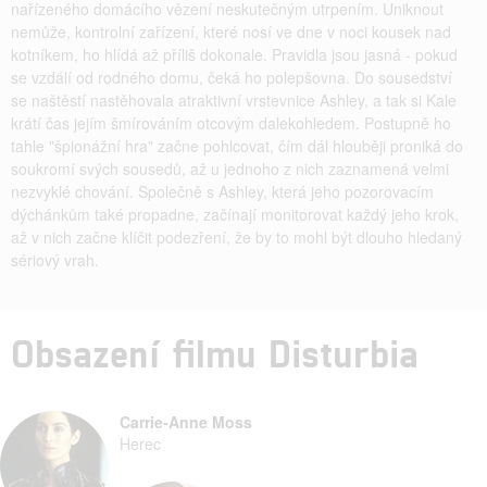
nařízeného domácího vězení neskutečným utrpením. Uniknout
nemůže, kontrolní zařízení, které nosí ve dne v noci kousek nad
kotníkem, ho hlídá až příliš dokonale. Pravidla jsou jasná - pokud
se vzdálí od rodného domu, čeká ho polepšovna. Do sousedství
se naštěstí nastěhovala atraktivní vrstevnice Ashley, a tak si Kale
krátí čas jejím šmírováním otcovým dalekohledem. Postupně ho
tahle "špionážní hra" začne pohlcovat, čím dál hlouběji proniká do
soukromí svých sousedů, až u jednoho z nich zaznamená velmi
nezvyklé chování. Společně s Ashley, která jeho pozorovacím
dýchánkům také propadne, začínají monitorovat každý jeho krok,
až v nich začne klíčit podezření, že by to mohl být dlouho hledaný
sériový vrah.
Obsazení filmu Disturbia
Carrie-Anne Moss
Herec