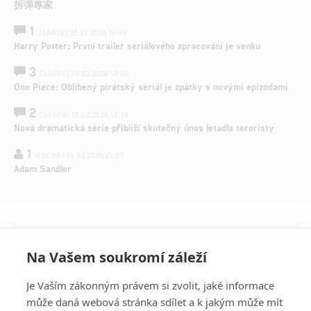
拆彈專家
1
ČLÁNEK | 26.03.2026 15:15
Harry Potter: První trailer seriálového zpracování je venku
3
ČLÁNEK | 15.03.2026 14:56
One Piece: Oblíbený pirátský seriál je zpátky s novými epizodami
2
ČLÁNEK | 15.03.2026 13:24
Nová dramatická série přiblíží skutečný únos letadla teroristy
1
OSOBA | 15.02.2026 21:37
Adam Sandler
Na Vašem soukromí záleží
Je Vaším zákonným právem si zvolit, jaké informace
může daná webová stránka sdílet a k jakým může mít