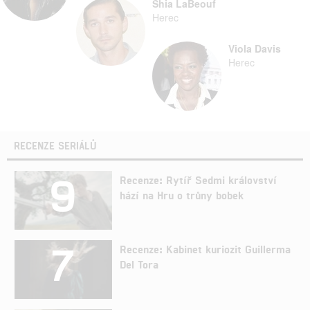
Shia LaBeouf
Herec
Viola Davis
Herec
RECENZE SERIÁLŮ
9
Recenze: Rytíř Sedmi království
hází na Hru o trůny bobek
7
Recenze: Kabinet kuriozit Guillerma
Del Tora