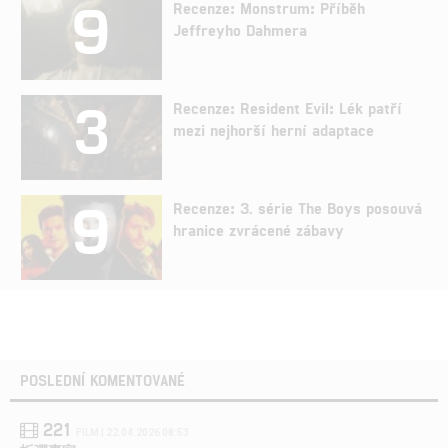
9
Recenze: Monstrum: Příběh
Jeffreyho Dahmera
3
Recenze: Resident Evil: Lék patří
mezi nejhorší herní adaptace
9
Recenze: 3. série The Boys posouvá
hranice zvrácené zábavy
POSLEDNÍ KOMENTOVANÉ
221
FILM | 22.04.2026 08:53