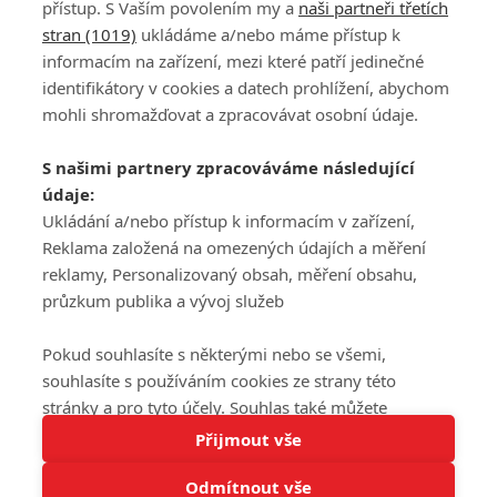
přístup. S Vaším povolením my a
naši partneři třetích
stran (1019)
ukládáme a/nebo máme přístup k
informacím na zařízení, mezi které patří jedinečné
DISKUZE
PŘIHLÁSIT
identifikátory v cookies a datech prohlížení, abychom
REGISTROVAT
mohli shromažďovat a zpracovávat osobní údaje.
Šéfredaktorkou webu je
Petr Slavík
, e-mail
serialy@fandimefilmu.cz
S našimi partnery zpracováváme následující
údaje:
Máte-li zájem o inzerci na našem webu napište nám na e-mail
Ukládání a/nebo přístup k informacím v zařízení,
studio@koncal.com
Reklama založená na omezených údajích a měření
Ochrana osobních údajů
|
Zásady používání cookies
|
Pravidla webu
|
reklamy, Personalizovaný obsah, měření obsahu,
Upravit nastavení soukromí
průzkum publika a vývoj služeb
Pokud souhlasíte s některými nebo se všemi,
souhlasíte s používáním cookies ze strany této
stránky a pro tyto účely. Souhlas také můžete
Tato stránka používá soubory cookies.
odmítnout, ale v takovém případě vám na stránce
Přijmout vše
© 2016 – 2026 FandimeSerialum.cz / All rights reserved /
Více informací
nebudou k dispozici některé personalizované funkce.
Provozovatel webu je Koncal studio s.r.o.
Odmítnout vše
Vaše volby souhlasu se budou vztahovat pouze na