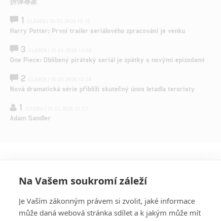
拆彈專家
1
ČLÁNEK | 26.03.2026 15:15
Harry Potter: První trailer seriálového zpracování je venku
3
ČLÁNEK | 15.03.2026 14:56
One Piece: Oblíbený pirátský seriál je zpátky s novými epizodami
2
ČLÁNEK | 15.03.2026 13:24
Nová dramatická série přiblíží skutečný únos letadla teroristy
1
OSOBA | 15.02.2026 21:37
Adam Sandler
Na Vašem soukromí záleží
Je Vaším zákonným právem si zvolit, jaké informace
může daná webová stránka sdílet a k jakým může mít