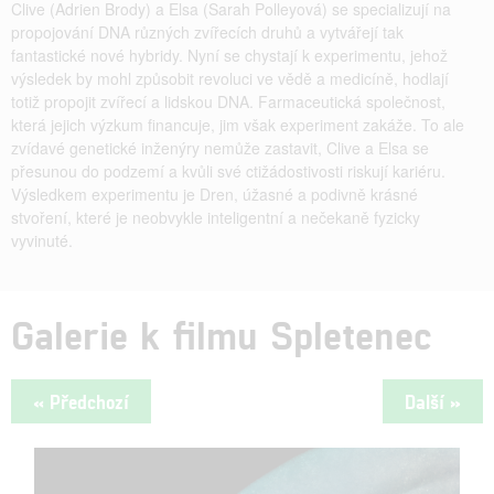
Clive (Adrien Brody) a Elsa (Sarah Polleyová) se specializují na
propojování DNA různých zvířecích druhů a vytvářejí tak
fantastické nové hybridy. Nyní se chystají k experimentu, jehož
výsledek by mohl způsobit revoluci ve vědě a medicíně, hodlají
totiž propojit zvířecí a lidskou DNA. Farmaceutická společnost,
která jejich výzkum financuje, jim však experiment zakáže. To ale
zvídavé genetické inženýry nemůže zastavit, Clive a Elsa se
přesunou do podzemí a kvůli své ctižádostivosti riskují kariéru.
Výsledkem experimentu je Dren, úžasné a podivně krásné
stvoření, které je neobvykle inteligentní a nečekaně fyzicky
vyvinuté.
Galerie k filmu Spletenec
« Předchozí
Další »