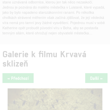
stane uznávaná odbornice, kterou jen tak něco nezaskočí.
Jednou je pozvána do malého městečka v Luisianě, které vypadá,
jako by bylo napadeno starozákonními ranami. Po několika
chvilkách strávené měřením však začíná zjišťovat, že její vědecká
víra nemá pro tamní jevy žádné vysvětlení. Pojednou musí v sobě
Katherine opět probudit původní víru v Boha, aby se postavila
temným silám, které ohrožují nejen obyvatelé městečka…
Galerie k filmu Krvavá
sklizeň
« Předchozí
Další »