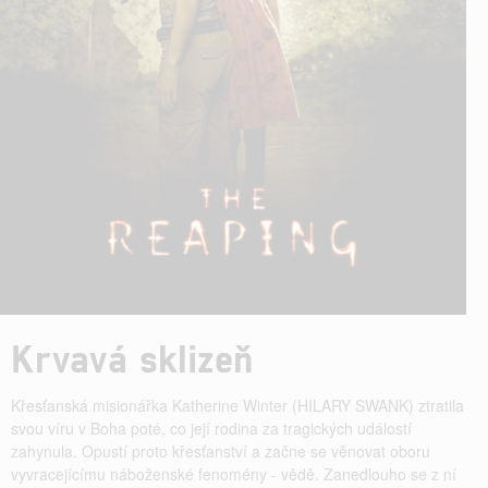
Krvavá sklizeň
Křesťanská misionářka Katherine Winter (HILARY SWANK) ztratila
svou víru v Boha poté, co její rodina za tragických událostí
zahynula. Opustí proto křesťanství a začne se věnovat oboru
vyvracejícímu náboženské fenomény - vědě. Zanedlouho se z ní