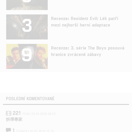
3
Recenze: Resident Evil: Lék patří
mezi nejhorší herní adaptace
9
Recenze: 3. série The Boys posouvá
hranice zvrácené zábavy
POSLEDNÍ KOMENTOVANÉ
221
FILM | 22.04.2026 08:53
拆彈專家
1
ČLÁNEK | 26.03.2026 15:15