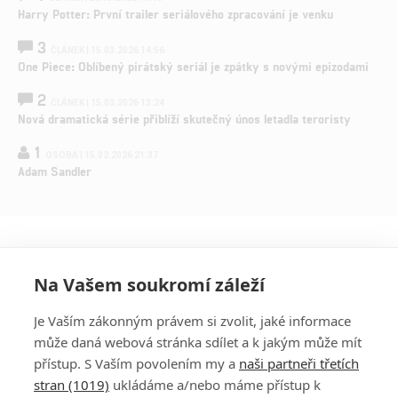
Harry Potter: První trailer seriálového zpracování je venku
3
ČLÁNEK | 15.03.2026 14:56
One Piece: Oblíbený pirátský seriál je zpátky s novými epizodami
2
ČLÁNEK | 15.03.2026 13:24
Nová dramatická série přiblíží skutečný únos letadla teroristy
1
OSOBA | 15.02.2026 21:37
Adam Sandler
Na Vašem soukromí záleží
Je Vaším zákonným právem si zvolit, jaké informace
může daná webová stránka sdílet a k jakým může mít
přístup. S Vaším povolením my a
naši partneři třetích
stran (1019)
ukládáme a/nebo máme přístup k