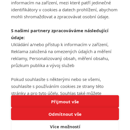
informacím na zařízení, mezi které patří jedinečné
DISKUZE
PŘIHLÁSIT
identifikátory v cookies a datech prohlížení, abychom
REGISTROVAT
mohli shromažďovat a zpracovávat osobní údaje.
Šéfredaktorkou webu je
Petr Slavík
, e-mail
serialy@fandimefilmu.cz
S našimi partnery zpracováváme následující
údaje:
Máte-li zájem o inzerci na našem webu napište nám na e-mail
Ukládání a/nebo přístup k informacím v zařízení,
studio@koncal.com
Reklama založená na omezených údajích a měření
Ochrana osobních údajů
|
Zásady používání cookies
|
Pravidla webu
|
reklamy, Personalizovaný obsah, měření obsahu,
Upravit nastavení soukromí
průzkum publika a vývoj služeb
Pokud souhlasíte s některými nebo se všemi,
souhlasíte s používáním cookies ze strany této
stránky a pro tyto účely. Souhlas také můžete
Tato stránka používá soubory cookies.
odmítnout, ale v takovém případě vám na stránce
Přijmout vše
© 2016 – 2026 FandimeSerialum.cz / All rights reserved /
Více informací
nebudou k dispozici některé personalizované funkce.
Provozovatel webu je Koncal studio s.r.o.
Odmítnout vše
Vaše volby souhlasu se budou vztahovat pouze na
Rozumím
tuto webovou stránku. Vaše nastavení a odvolání
Více možností
souhlasu můžete kdykoli změnit na stránce s
Koncal studio s.r.o., IČO: 03604071, Lýskova 2073/57, Stodůlky, 155