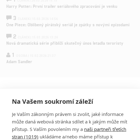
ČLÁNEK | 26.03.2026 15:15
Harry Potter: První trailer seriálového zpracování je venku
3
ČLÁNEK | 15.03.2026 14:56
One Piece: Oblíbený pirátský seriál je zpátky s novými epizodami
2
ČLÁNEK | 15.03.2026 13:24
Nová dramatická série přiblíží skutečný únos letadla teroristy
1
OSOBA | 15.02.2026 21:37
Adam Sandler
Na Vašem soukromí záleží
Je Vaším zákonným právem si zvolit, jaké informace
může daná webová stránka sdílet a k jakým může mít
přístup. S Vaším povolením my a
naši partneři třetích
stran (1019)
ukládáme a/nebo máme přístup k