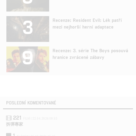
3
Recenze: Resident Evil: Lék patří
mezi nejhorší herní adaptace
9
Recenze: 3. série The Boys posouvá
hranice zvrácené zábavy
POSLEDNÍ KOMENTOVANÉ
221
FILM | 22.04.2026 08:53
拆彈專家
1