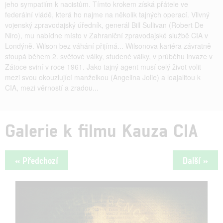
jeho sympatiím k nacistům. Tímto krokem získá přátele ve
federální vládě, která ho najme na několik tajných operací. Vlivný
vojenský zpravodajský úředník, generál Bill Sullivan (Robert De
Niro), mu nabídne místo v Zahraniční zpravodajské službě CIA v
Londýně. Wilson bez váhání přijímá... Wilsonova kariéra závratně
stoupá během 2. světové války, studené války, v průběhu invaze v
Zátoce sviní v roce 1961. Jako tajný agent musí celý život volit
mezi svou okouzlující manželkou (Angelina Jolie) a loajalitou k
CIA, mezi věrností a zradou...
Galerie k filmu Kauza CIA
« Předchozí
Další »