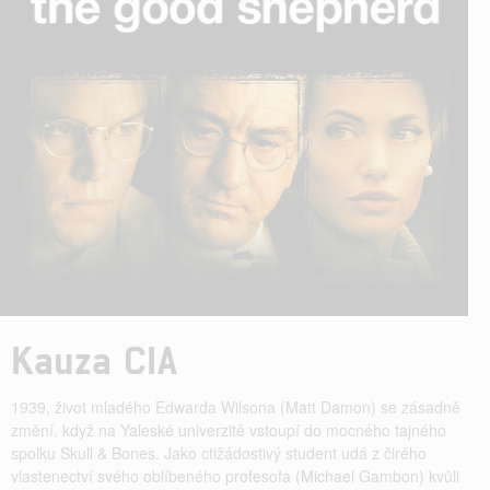
Kauza CIA
1939, život mladého Edwarda Wilsona (Matt Damon) se zásadně
změní, když na Yaleské univerzitě vstoupí do mocného tajného
spolku Skull & Bones. Jako ctižádostivý student udá z čirého
vlastenectví svého oblíbeného profesofa (Michael Gambon) kvůli