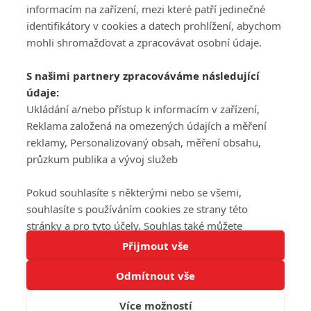
informacím na zařízení, mezi které patří jedinečné
DISKUZE
PŘIHLÁSIT
identifikátory v cookies a datech prohlížení, abychom
REGISTROVAT
mohli shromažďovat a zpracovávat osobní údaje.
Šéfredaktorkou webu je
Petr Slavík
, e-mail
serialy@fandimefilmu.cz
S našimi partnery zpracováváme následující
údaje:
Máte-li zájem o inzerci na našem webu napište nám na e-mail
Ukládání a/nebo přístup k informacím v zařízení,
studio@koncal.com
Reklama založená na omezených údajích a měření
Ochrana osobních údajů
|
Zásady používání cookies
|
Pravidla webu
|
reklamy, Personalizovaný obsah, měření obsahu,
Upravit nastavení soukromí
průzkum publika a vývoj služeb
Pokud souhlasíte s některými nebo se všemi,
souhlasíte s používáním cookies ze strany této
stránky a pro tyto účely. Souhlas také můžete
Tato stránka používá soubory cookies.
odmítnout, ale v takovém případě vám na stránce
Přijmout vše
© 2016 – 2026 FandimeSerialum.cz / All rights reserved /
Více informací
nebudou k dispozici některé personalizované funkce.
Provozovatel webu je Koncal studio s.r.o.
Odmítnout vše
Vaše volby souhlasu se budou vztahovat pouze na
Rozumím
tuto webovou stránku. Vaše nastavení a odvolání
Více možností
souhlasu můžete kdykoli změnit na stránce s
Koncal studio s.r.o., IČO: 03604071, Lýskova 2073/57, Stodůlky, 155