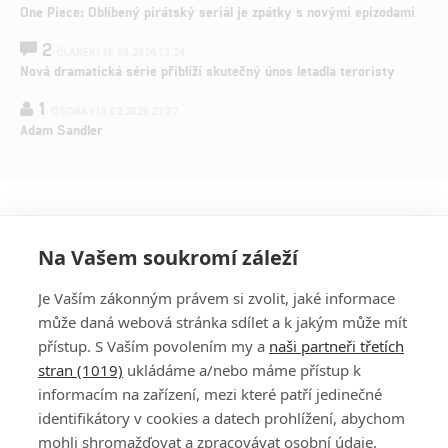
One Piece: Oblíbený pirátský seriál je zpátky s novými epizodami
2
ČLÁNEK | 15.03.2026 13:24
Nová dramatická série přiblíží skutečný únos letadla teroristy
1
OSOBA | 15.02.2026 21:37
Adam Sandler
Na Vašem soukromí záleží
Je Vaším zákonným právem si zvolit, jaké informace
může daná webová stránka sdílet a k jakým může mít
přístup. S Vaším povolením my a
naši partneři třetích
stran (1019)
ukládáme a/nebo máme přístup k
informacím na zařízení, mezi které patří jedinečné
DISKUZE
PŘIHLÁSIT
identifikátory v cookies a datech prohlížení, abychom
REGISTROVAT
mohli shromažďovat a zpracovávat osobní údaje.