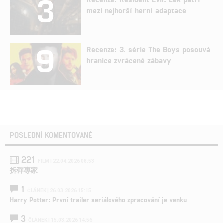
3
mezi nejhorší herní adaptace
9
Recenze: 3. série The Boys posouvá
hranice zvrácené zábavy
POSLEDNÍ KOMENTOVANÉ
221
FILM | 22.04.2026 08:53
拆彈專家
1
ČLÁNEK | 26.03.2026 15:15
Harry Potter: První trailer seriálového zpracování je venku
3
ČLÁNEK | 15.03.2026 14:56