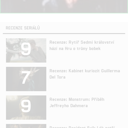
RECENZE SERIÁLŮ
9
Recenze: Rytíř Sedmi království
hází na Hru o trůny bobek
7
Recenze: Kabinet kuriozit Guillerma
Del Tora
9
Recenze: Monstrum: Příběh
Jeffreyho Dahmera
Recenze: Resident Evil: Lék patří