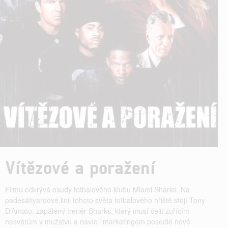
Vítězové a poražení
Filmu odkrývá osudy fotbalového klubu Miami Sharks. Na
padesátiyardové linii tohoto světa fotbalového hřiště stojí Tony
D’Amato, zapálený trenér Sharks, který musí čelit zuřícím
nesvárům v mužstvu a navíc i marketingem posedlé nové