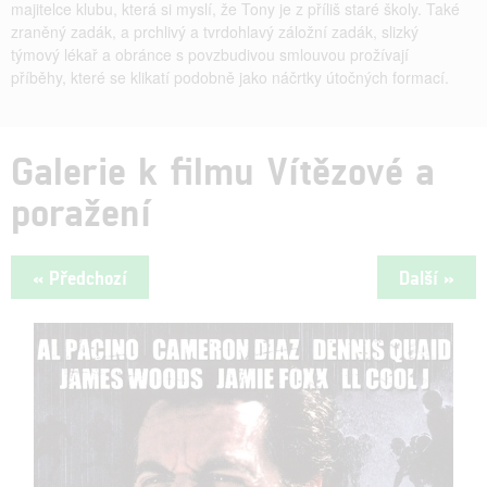
majitelce klubu, která si myslí, že Tony je z příliš staré školy. Také
zraněný zadák, a prchlivý a tvrdohlavý záložní zadák, slizký
týmový lékař a obránce s povzbudivou smlouvou prožívají
příběhy, které se klikatí podobně jako náčrtky útočných formací.
Galerie k filmu Vítězové a
poražení
« Předchozí
Další »