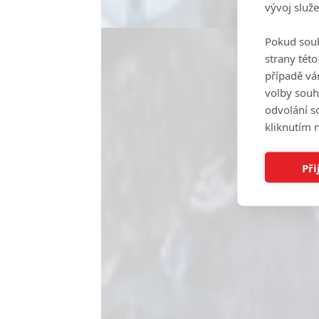
vývoj služ
Pokud souh
strany tét
případě vá
volby souh
odvolání s
kliknutím n
Při