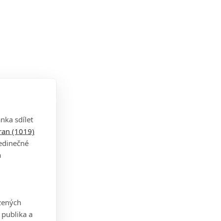
nka sdílet
tran (1019)
jedinečné
a
zených
 publika a