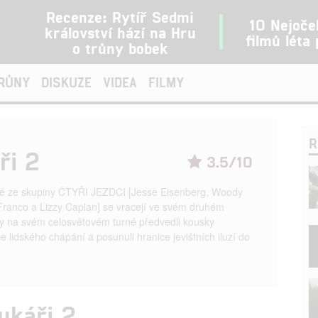
Recenze: Rytíř Sedmi
10 Nejoče
království hází na Hru
filmů léta
o trůny bobek
TRŮNY
DISKUZE
VIDEA
FILMY
R
ři 2
3.5/10
isté ze skupiny ČTYŘI JEZDCI [Jesse Eisenberg, Woody
Franco a Lizzy Caplan] se vracejí ve svém druhém
by na svém celosvětovém turné předvedli kousky
e lidského chápání a posunuli hranice jevištních iluzí do
ukáři 2