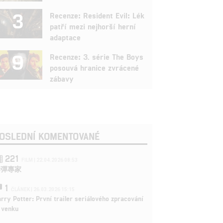
3
Recenze: Resident Evil: Lék
patří mezi nejhorší herní
adaptace
9
Recenze: 3. série The Boys
posouvá hranice zvrácené
zábavy
OSLEDNÍ KOMENTOVANÉ
221
FILM | 22.04.2026 08:53
拆彈專家
1
ČLÁNEK | 26.03.2026 15:15
rry Potter: První trailer seriálového zpracování
 venku