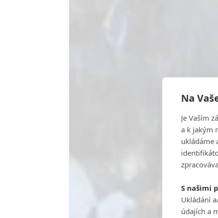
Na Vaše
Je Vaším z
a k jakým 
ukládáme a
identifiká
zpracováva
S našimi 
Ukládání a
údajích a 