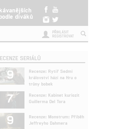
kávanějších
 podle diváků
PŘIHLÁSIT
REGISTROVAT
ECENZE SERIÁLŮ
9
Recenze: Rytíř Sedmi
království hází na Hru o
trůny bobek
7
Recenze: Kabinet kuriozit
Guillerma Del Tora
9
Recenze: Monstrum: Příběh
Jeffreyho Dahmera