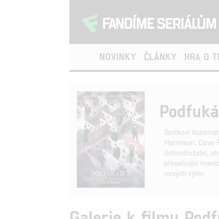
NOVINKY
ČLÁNKY
HRA O 
Podfuká
Špičkoví iluzion
Harrelson, Dave 
dobrodružství, a
přesahující hranic
nových výšin.
Galerie k filmu Podf