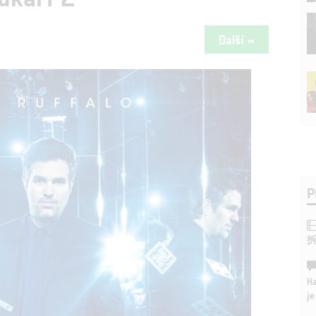
Další »
P
Ha
je