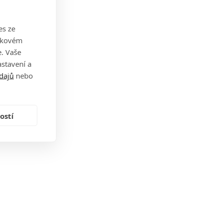
es ze
takovém
. Vaše
stavení a
dajů
nebo
ostí