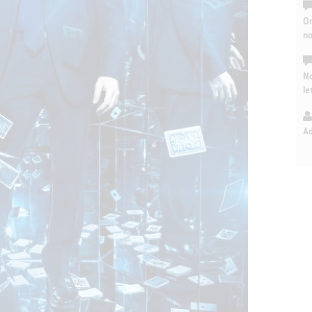
On
n
No
le
A