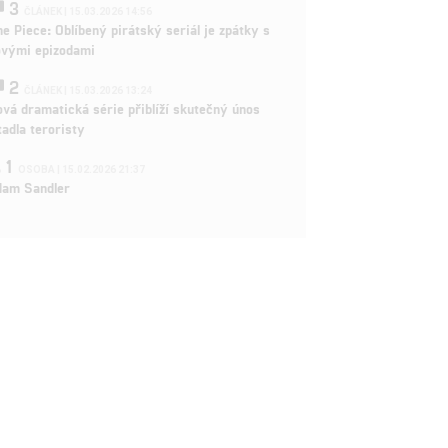
3
ČLÁNEK | 15.03.2026 14:56
e Piece: Oblíbený pirátský seriál je zpátky s
ovými epizodami
2
ČLÁNEK | 15.03.2026 13:24
vá dramatická série přiblíží skutečný únos
tadla teroristy
1
OSOBA | 15.02.2026 21:37
dam Sandler