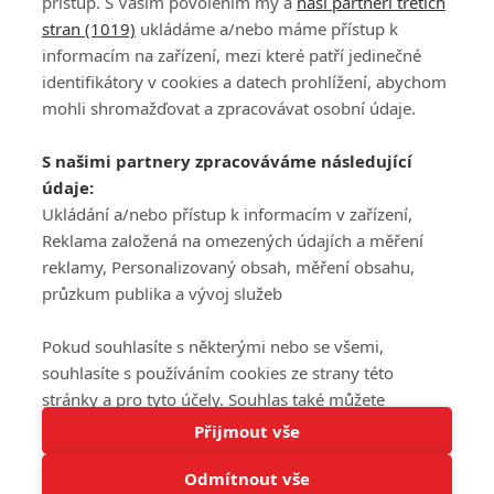
přístup. S Vaším povolením my a
naši partneři třetích
stran (1019)
ukládáme a/nebo máme přístup k
informacím na zařízení, mezi které patří jedinečné
DISKUZE
PŘIHLÁSIT
identifikátory v cookies a datech prohlížení, abychom
REGISTROVAT
mohli shromažďovat a zpracovávat osobní údaje.
Šéfredaktorkou webu je
Petr Slavík
, e-mail
serialy@fandimefilmu.cz
S našimi partnery zpracováváme následující
údaje:
Máte-li zájem o inzerci na našem webu napište nám na e-mail
studio@koncal.com
Ukládání a/nebo přístup k informacím v zařízení,
Reklama založená na omezených údajích a měření
Ochrana osobních údajů
|
Zásady používání cookies
|
Pravidla webu
|
reklamy, Personalizovaný obsah, měření obsahu,
Upravit nastavení soukromí
průzkum publika a vývoj služeb
Pokud souhlasíte s některými nebo se všemi,
souhlasíte s používáním cookies ze strany této
stránky a pro tyto účely. Souhlas také můžete
Tato stránka používá soubory cookies.
odmítnout, ale v takovém případě vám na stránce
Přijmout vše
© 2016 – 2026 FandimeSerialum.cz / All rights reserved /
Více informací
nebudou k dispozici některé personalizované funkce.
Provozovatel webu je Koncal studio s.r.o.
Odmítnout vše
Vaše volby souhlasu se budou vztahovat pouze na