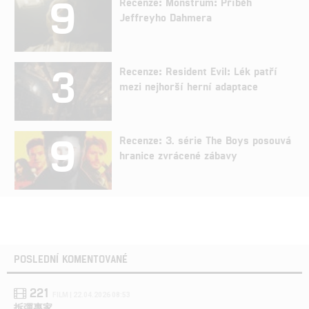
9
Recenze: Monstrum: Příběh
Jeffreyho Dahmera
3
Recenze: Resident Evil: Lék patří
mezi nejhorší herní adaptace
9
Recenze: 3. série The Boys posouvá
hranice zvrácené zábavy
POSLEDNÍ KOMENTOVANÉ
221
FILM | 22.04.2026 08:53
拆彈專家