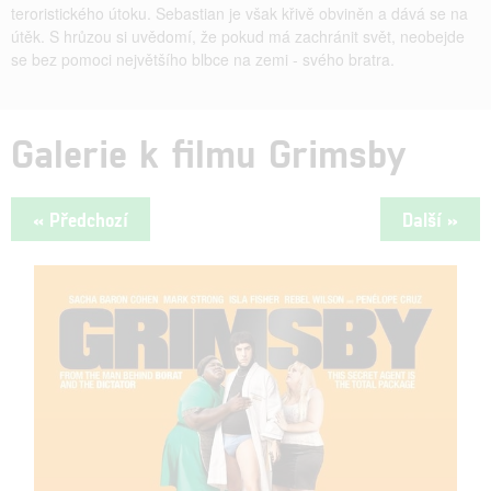
teroristického útoku. Sebastian je však křivě obviněn a dává se na
útěk. S hrůzou si uvědomí, že pokud má zachránit svět, neobejde
se bez pomoci největšího blbce na zemi - svého bratra.
Galerie k filmu Grimsby
« Předchozí
Další »