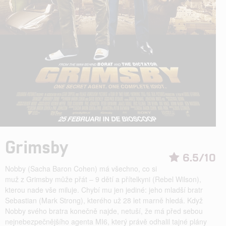
Grimsby
6.5/10
Nobby (Sacha Baron Cohen) má všechno, co si
muž z Grimsby může přát – 9 dětí a přítelkyni (Rebel Wilson),
kterou nade vše miluje. Chybí mu jen jediné: jeho mladší bratr
Sebastian (Mark Strong), kterého už 28 let marně hledá. Když
Nobby svého bratra konečně najde, netuší, že má před sebou
nejnebezpečnějšího agenta MI6, který právě odhalil tajné plány