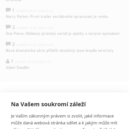
1
ČLÁNEK | 26.03.2026 15:15
Harry Potter: První trailer seriálového zpracování je venku
3
ČLÁNEK | 15.03.2026 14:56
One Piece: Oblíbený pirátský seriál je zpátky s novými epizodami
2
ČLÁNEK | 15.03.2026 13:24
Nová dramatická série přiblíží skutečný únos letadla teroristy
1
OSOBA | 15.02.2026 21:37
Adam Sandler
Na Vašem soukromí záleží
Je Vaším zákonným právem si zvolit, jaké informace
může daná webová stránka sdílet a k jakým může mít