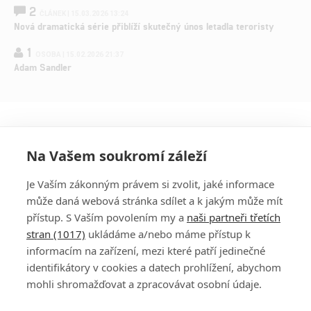
2
ČLÁNEK | 15.03.2026 13:24
Nová dramatická série přiblíží skutečný únos letadla teroristy
1
OSOBA | 15.02.2026 21:37
Adam Sandler
Na Vašem soukromí záleží
Je Vaším zákonným právem si zvolit, jaké informace
může daná webová stránka sdílet a k jakým může mít
přístup. S Vaším povolením my a
naši partneři třetích
stran (1017)
ukládáme a/nebo máme přístup k
informacím na zařízení, mezi které patří jedinečné
DISKUZE
PŘIHLÁSIT
identifikátory v cookies a datech prohlížení, abychom
REGISTROVAT
mohli shromažďovat a zpracovávat osobní údaje.