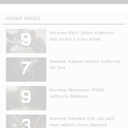
RECENZE SERIÁLŮ
9
Recenze: Rytíř Sedmi království
hází na Hru o trůny bobek
7
Recenze: Kabinet kuriozit Guillerma
Del Tora
9
Recenze: Monstrum: Příběh
Jeffreyho Dahmera
3
Recenze: Resident Evil: Lék patří
mezi nejhorší herní adaptace