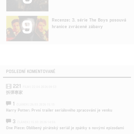
9
Recenze: 3. série The Boys posouvá
hranice zvrácené zábavy
POSLEDNÍ KOMENTOVANÉ
221
FILM | 22.04.2026 08:53
拆彈專家
1
ČLÁNEK | 26.03.2026 15:15
Harry Potter: První trailer seriálového zpracování je venku
3
ČLÁNEK | 15.03.2026 14:56
One Piece: Oblíbený pirátský seriál je zpátky s novými epizodami