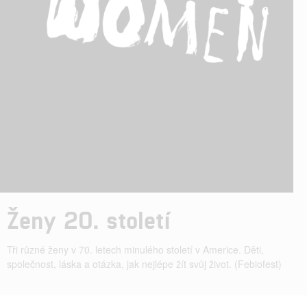
Ženy 20. století
Tři různé ženy v 70. letech minulého století v Americe. Děti,
společnost, láska a otázka, jak nejlépe žít svůj život. (Febiofest)