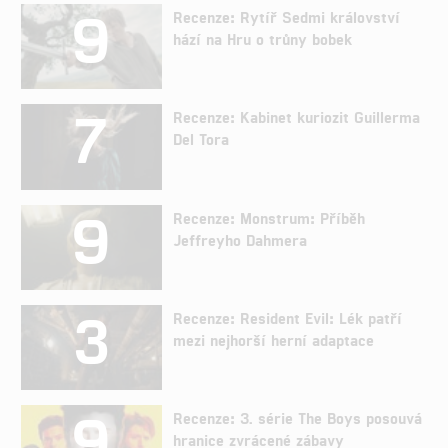
9
Recenze: Rytíř Sedmi království
hází na Hru o trůny bobek
7
Recenze: Kabinet kuriozit Guillerma
Del Tora
9
Recenze: Monstrum: Příběh
Jeffreyho Dahmera
3
Recenze: Resident Evil: Lék patří
mezi nejhorší herní adaptace
9
Recenze: 3. série The Boys posouvá
hranice zvrácené zábavy