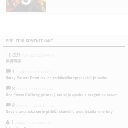
POSLEDNÍ KOMENTOVANÉ
221
FILM | 22.04.2026 08:53
拆彈專家
1
ČLÁNEK | 26.03.2026 15:15
Harry Potter: První trailer seriálového zpracování je venku
3
ČLÁNEK | 15.03.2026 14:56
One Piece: Oblíbený pirátský seriál je zpátky s novými epizodami
2
ČLÁNEK | 15.03.2026 13:24
Nová dramatická série přiblíží skutečný únos letadla teroristy
1
OSOBA | 15.02.2026 21:37