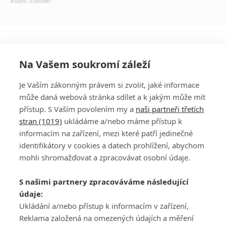
Adam Sandler
Na Vašem soukromí záleží
Je Vaším zákonným právem si zvolit, jaké informace
může daná webová stránka sdílet a k jakým může mít
přístup. S Vaším povolením my a
naši partneři třetích
stran (1019)
ukládáme a/nebo máme přístup k
informacím na zařízení, mezi které patří jedinečné
DISKUZE
PŘIHLÁSIT
identifikátory v cookies a datech prohlížení, abychom
REGISTROVAT
mohli shromažďovat a zpracovávat osobní údaje.
Šéfredaktorkou webu je
Petr Slavík
, e-mail
serialy@fandimefilmu.cz
S našimi partnery zpracováváme následující
údaje:
Máte-li zájem o inzerci na našem webu napište nám na e-mail
Ukládání a/nebo přístup k informacím v zařízení,
studio@koncal.com
Reklama založená na omezených údajích a měření
Ochrana osobních údajů
|
Zásady používání cookies
|
Pravidla webu
|