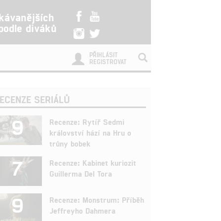
kávanějších
 podle diváků
PŘIHLÁSIT
REGISTROVAT
ECENZE SERIÁLŮ
9
Recenze: Rytíř Sedmi
království hází na Hru o
trůny bobek
7
Recenze: Kabinet kuriozit
Guillerma Del Tora
9
Recenze: Monstrum: Příběh
Jeffreyho Dahmera