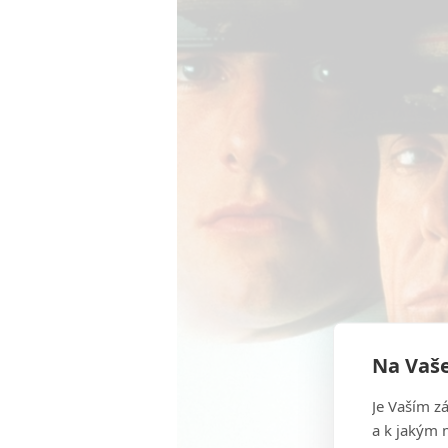
Na Vaše
Je Vaším z
a k jakým 