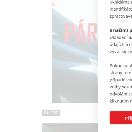
ukládáme a
identifiká
zpracováva
S našimi 
Ukládání a
údajích a 
vývoj služ
Pokud souh
strany tét
případě vá
volby souh
odvolání s
kliknutím n
GALERIE
Při