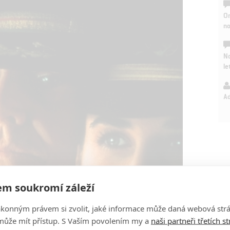
On
n
No
le
A
m soukromí záleží
ákonným právem si zvolit, jaké informace může daná webová strá
může mít přístup. S Vaším povolením my a
naši partneři třetích s