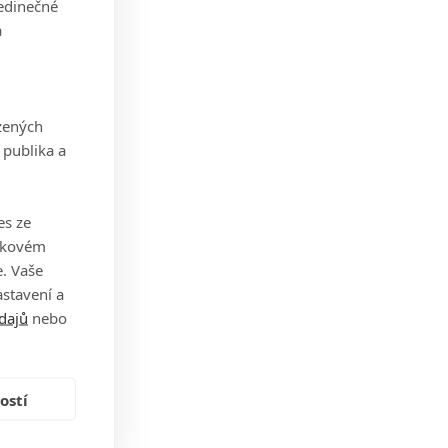
jedinečné
a
zených
 publika a
es ze
takovém
. Vaše
stavení a
dajů
nebo
ostí