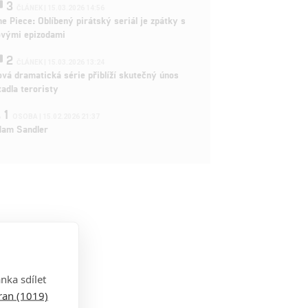
3
ČLÁNEK | 15.03.2026 14:56
e Piece: Oblíbený pirátský seriál je zpátky s
ovými epizodami
2
ČLÁNEK | 15.03.2026 13:24
vá dramatická série přiblíží skutečný únos
tadla teroristy
1
OSOBA | 15.02.2026 21:37
dam Sandler
nka sdílet
tran (1019)