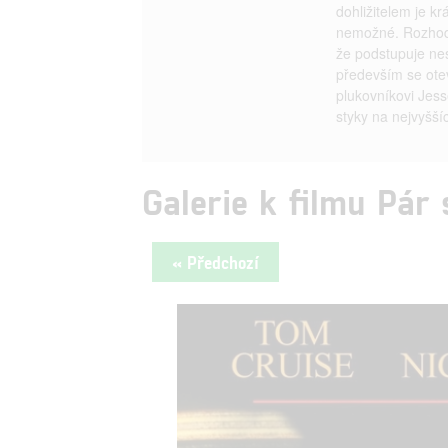
dohližitelem je k
nemožné. Rozhodne
že podstupuje ne
především se otev
plukovníkovi Jes
styky na nejvyšší
Galerie k filmu Pár
« Předchozí