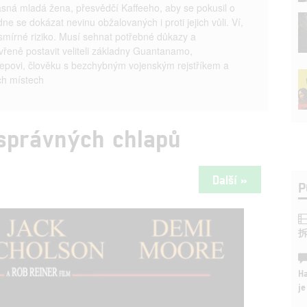
rásná mladá žena, přesvědčí Kaffeeho, aby se pokusil o
 se dokázat nevinu obžalovaných i proti jejich vůli. Ví,
smírné riziko. Musí sehnat potřebné důkazy a
řeně postavit veliteli základny Guantanamo,
sepovi, člověku s bezchybným vojenským rejstříkem a
ch místech
 správných chlapů
Další »
P
Ha
je