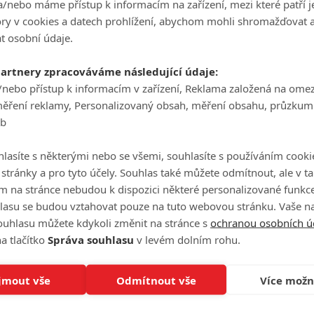
/nebo máme přístup k informacím na zařízení, mezi které patří 
tory v cookies a datech prohlížení, abychom mohli shromažďovat 
t osobní údaje.
partnery zpracováváme následující údaje:
/nebo přístup k informacím v zařízení, Reklama založená na ome
měření reklamy, Personalizovaný obsah, měření obsahu, průzkum
eb
lasíte s některými nebo se všemi, souhlasíte s používáním cooki
o stránky a pro tyto účely. Souhlas také můžete odmítnout, ale v 
m na stránce nebudou k dispozici některé personalizované funkce
lasu se budou vztahovat pouze na tuto webovou stránku. Vaše na
ouhlasu můžete kdykoli změnit na stránce s
ochranou osobních ú
a tlačítko
Správa souhlasu
v levém dolním rohu.
jmout vše
Odmítnout vše
Více možn