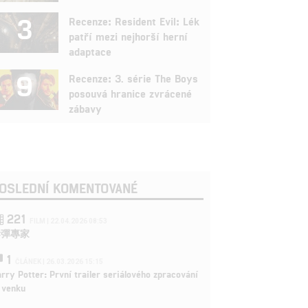
3
Recenze: Resident Evil: Lék
patří mezi nejhorší herní
adaptace
9
Recenze: 3. série The Boys
posouvá hranice zvrácené
zábavy
OSLEDNÍ KOMENTOVANÉ
221
FILM | 22.04.2026 08:53
拆彈專家
1
ČLÁNEK | 26.03.2026 15:15
rry Potter: První trailer seriálového zpracování
 venku