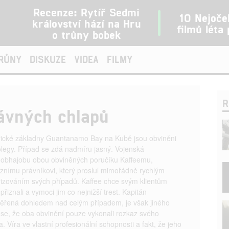
Recenze: Rytíř Sedmi
10 Nejoče
království hází na Hru
filmů léta
o trůny bobek
TRŮNY
DISKUZE
VIDEA
FILMY
R
ávných chlapů
rické základny Guantanamo Bay na Kubě jsou obviněni
legy. Případ se zdá nadmíru jasný. Vojenská
í obhajobu obou obviněných poručíku Kaffeemu,
nímu právníkovi, který proslul mimořádně rychlým
zováním svých případů. Kaffee chce svým klientům
přiznali a vymoci jim co nejnižší trest. Kapitán
ěřená dohledem nad celým případem, je však jiného
se, že oba obvinění pouze vykonali rozkaz svého
a. Víra ve vlastní profesionální schopnosti a fakt, že jeho