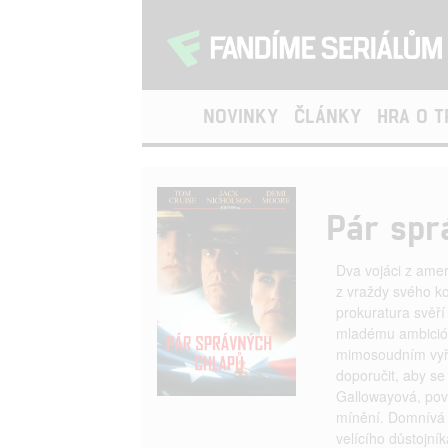
NOVINKY
ČLÁNKY
HRA O 
Pár spr
Dva vojáci z ame
z vraždy svého ko
prokuratura svěř
mladému ambicióz
mimosoudním vyři
doporučit, aby se 
Gallowayová, pov
mínění. Domnívá 
velícího důstojník