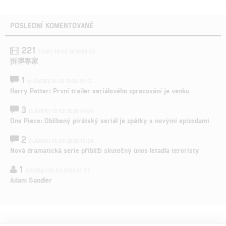
POSLEDNÍ KOMENTOVANÉ
221
FILM | 22.04.2026 08:53
拆彈專家
1
ČLÁNEK | 26.03.2026 15:15
Harry Potter: První trailer seriálového zpracování je venku
3
ČLÁNEK | 15.03.2026 14:56
One Piece: Oblíbený pirátský seriál je zpátky s novými epizodami
2
ČLÁNEK | 15.03.2026 13:24
Nová dramatická série přiblíží skutečný únos letadla teroristy
1
OSOBA | 15.02.2026 21:37
Adam Sandler