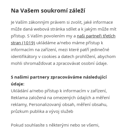
Na Vašem soukromí záleží
Je Vaším zákonným právem si zvolit, jaké informace
může daná webová stránka sdílet a k jakým může mít
přístup. S Vaším povolením my a
naši partneři třetích
stran (1019)
ukládáme a/nebo máme přístup k
informacím na zařízení, mezi které patří jedinečné
DISKUZE
PŘIHLÁSIT
identifikátory v cookies a datech prohlížení, abychom
REGISTROVAT
mohli shromažďovat a zpracovávat osobní údaje.
Šéfredaktorkou webu je
Petr Slavík
, e-mail
serialy@fandimefilmu.cz
S našimi partnery zpracováváme následující
údaje:
Máte-li zájem o inzerci na našem webu napište nám na e-mail
Ukládání a/nebo přístup k informacím v zařízení,
studio@koncal.com
Reklama založená na omezených údajích a měření
Ochrana osobních údajů
|
Zásady používání cookies
|
Pravidla webu
|
reklamy, Personalizovaný obsah, měření obsahu,
Upravit nastavení soukromí
průzkum publika a vývoj služeb
Pokud souhlasíte s některými nebo se všemi,