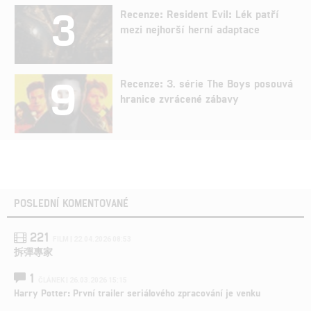
3
Recenze: Resident Evil: Lék patří
mezi nejhorší herní adaptace
9
Recenze: 3. série The Boys posouvá
hranice zvrácené zábavy
POSLEDNÍ KOMENTOVANÉ
221
FILM | 22.04.2026 08:53
拆彈專家
1
ČLÁNEK | 26.03.2026 15:15
Harry Potter: První trailer seriálového zpracování je venku