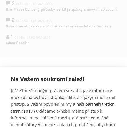
3
ČLÁNEK | 15.03.2026 14:56
One Piece: Oblíbený pirátský seriál je zpátky s novými epizodami
2
ČLÁNEK | 15.03.2026 13:24
Nová dramatická série přiblíží skutečný únos letadla teroristy
1
OSOBA | 15.02.2026 21:37
Adam Sandler
Na Vašem soukromí záleží
Je Vaším zákonným právem si zvolit, jaké informace
může daná webová stránka sdílet a k jakým může mít
přístup. S Vaším povolením my a
naši partneři třetích
stran (1017)
ukládáme a/nebo máme přístup k
informacím na zařízení, mezi které patří jedinečné
DISKUZE
PŘIHLÁSIT
identifikátory v cookies a datech prohlížení, abychom
REGISTROVAT