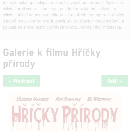
mimozemská apokalypsa a ukončila všechnu harmonii. Nyní jsou
všichni proti všem – sání krve, pojídání mozků, boj o život – a
všichni utíkají od mimozemšťanů. Je na třech teenagerech (každý
z jedné rasy), aby se spojili, zjistili, jak se zbavit mimozemšťanů, a
pokusili se znovunastolit pořádek tohoto „normálního" městečka.
Galerie k filmu Hříčky
přírody
« Předchozí
Další »