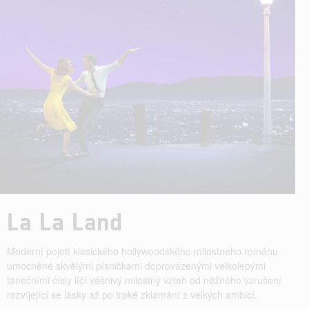
La La Land
Moderní pojetí klasického hollywoodského milostného románu
umocněné skvělými písničkami doprovázenými velkolepými
tanečními čísly líčí vášnivý milostný vztah od něžného vzrušení
rozvíjející se lásky až po trpké zklamání z velkých ambicí.