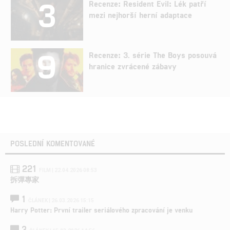
3
Recenze: Resident Evil: Lék patří
mezi nejhorší herní adaptace
9
Recenze: 3. série The Boys posouvá
hranice zvrácené zábavy
POSLEDNÍ KOMENTOVANÉ
221
FILM | 22.04.2026 08:53
拆彈專家
1
ČLÁNEK | 26.03.2026 15:15
Harry Potter: První trailer seriálového zpracování je venku
3