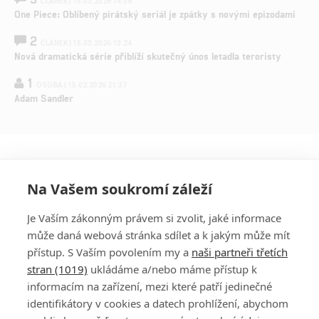
ČLÁNEK | 15.03.2026 14:56
One Piece: Oblíbený pirátský seriál je zpátky s novými epizodami
2
ČLÁNEK | 15.03.2026 13:24
Nová dramatická série přiblíží skutečný únos letadla teroristy
1
OSOBA | 15.02.2026 21:37
Adam Sandler
Na Vašem soukromí záleží
Je Vaším zákonným právem si zvolit, jaké informace
může daná webová stránka sdílet a k jakým může mít
přístup. S Vaším povolením my a
naši partneři třetích
stran (1019)
ukládáme a/nebo máme přístup k
informacím na zařízení, mezi které patří jedinečné
DISKUZE
PŘIHLÁSIT
identifikátory v cookies a datech prohlížení, abychom
REGISTROVAT