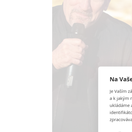
Na Vaše
Je Vaším z
a k jakým 
ukládáme a
identifiká
zpracováva