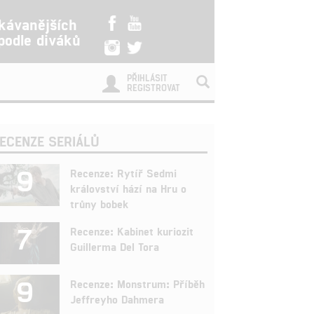
kávanějších
 podle diváků
PŘIHLÁSIT
REGISTROVAT
ECENZE SERIÁLŮ
9
Recenze: Rytíř Sedmi
království hází na Hru o
trůny bobek
7
Recenze: Kabinet kuriozit
Guillerma Del Tora
9
Recenze: Monstrum: Příběh
Jeffreyho Dahmera