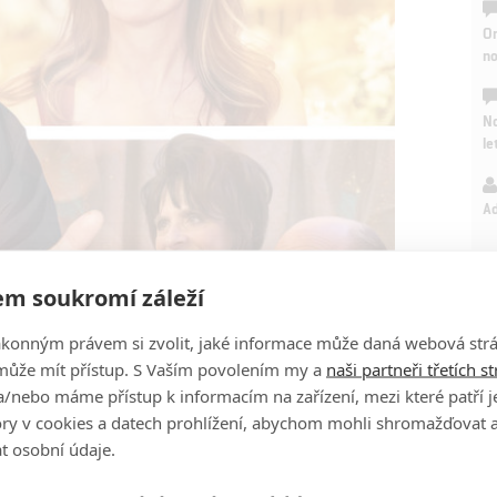
On
n
No
le
A
m soukromí záleží
ákonným právem si zvolit, jaké informace může daná webová strá
může mít přístup. S Vaším povolením my a
naši partneři třetích s
/nebo máme přístup k informacím na zařízení, mezi které patří 
tory v cookies a datech prohlížení, abychom mohli shromažďovat 
t osobní údaje.