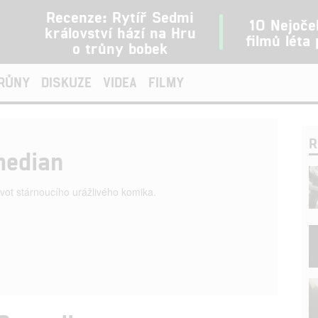
Recenze: Rytíř Sedmi
10 Nejoče
království hází na Hru
filmů léta
o trůny bobek
TRŮNY
DISKUZE
VIDEA
FILMY
R
median
ivot stárnoucího urážlivého komika.