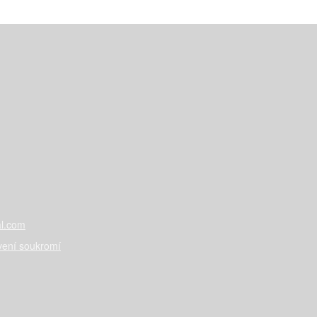
l.com
vení soukromí