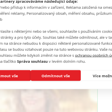
partnery zpracováváme následující údaje:
/nebo přístup k informacím v zařízení, Reklama založená na ome
měření reklamy, Personalizovaný obsah, měření obsahu, průzkum
eb
lasíte s některými nebo se všemi, souhlasíte s používáním cooki
o stránky a pro tyto účely. Souhlas také můžete odmítnout, ale v 
m na stránce nebudou k dispozici některé personalizované funkce
lasu se budou vztahovat pouze na tuto webovou stránku. Vaše na
ouhlasu můžete kdykoli změnit na stránce s
ochranou osobních ú
a tlačítko
Správa souhlasu
v levém dolním rohu.
jmout vše
Odmítnout vše
Více možn