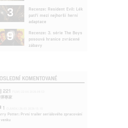
3
Recenze: Resident Evil: Lék
patří mezi nejhorší herní
adaptace
9
Recenze: 3. série The Boys
posouvá hranice zvrácené
zábavy
OSLEDNÍ KOMENTOVANÉ
221
FILM | 22.04.2026 08:53
拆彈專家
1
ČLÁNEK | 26.03.2026 15:15
rry Potter: První trailer seriálového zpracování
 venku