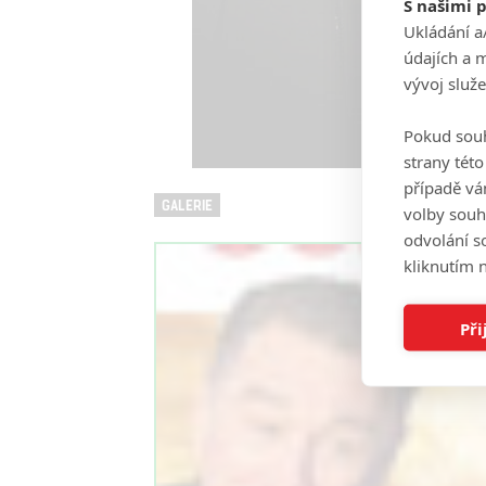
S našimi 
Ukládání a
údajích a 
vývoj služ
Pokud souh
strany tét
případě vá
GALERIE
volby souh
odvolání s
kliknutím n
Při