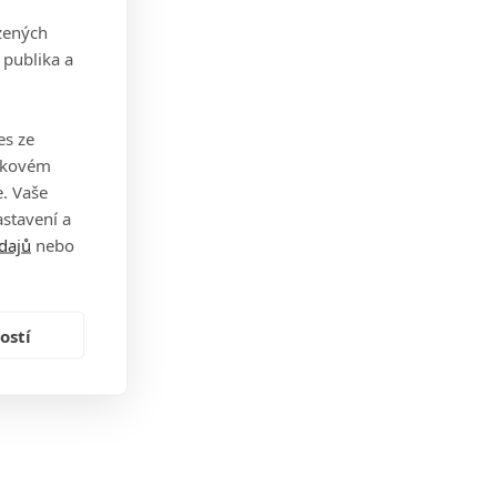
zených
 publika a
es ze
takovém
. Vaše
stavení a
dajů
nebo
ostí