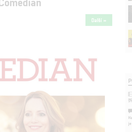
 Comedian
Další »
P
Ha
je