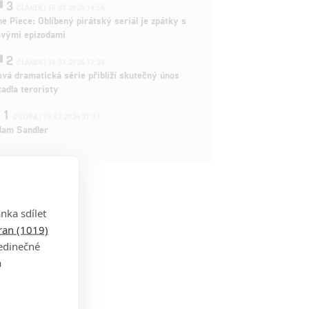
3
ČLÁNEK | 15.03.2026 14:56
e Piece: Oblíbený pirátský seriál je zpátky s
ovými epizodami
2
ČLÁNEK | 15.03.2026 13:24
vá dramatická série přiblíží skutečný únos
tadla teroristy
1
OSOBA | 15.02.2026 21:37
dam Sandler
nka sdílet
tran (1019)
jedinečné
a