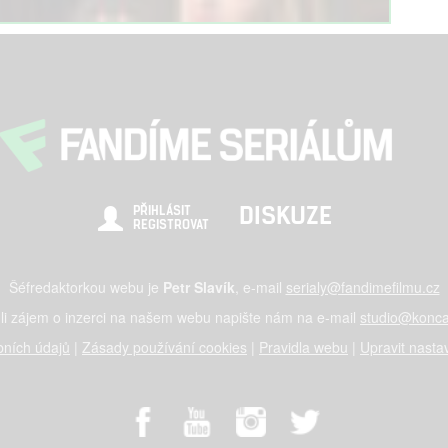
DISKUZE
PŘIHLÁSIT
REGISTROVAT
Šéfredaktorkou webu je
Petr Slavík
, e-mail
serialy@fandimefilmu.cz
li zájem o inzerci na našem webu napište nám na e-mail
studio@konca
ních údajů
|
Zásady používání cookies
|
Pravidla webu
|
Upravit nasta