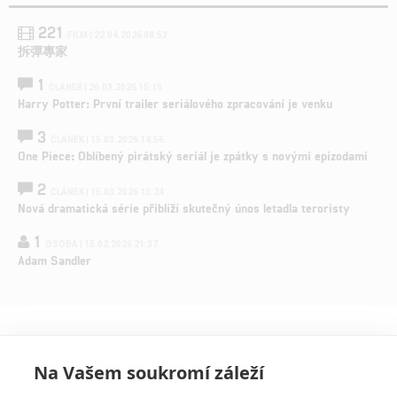
221
FILM | 22.04.2026 08:53
拆彈專家
1
ČLÁNEK | 26.03.2026 15:15
Harry Potter: První trailer seriálového zpracování je venku
3
ČLÁNEK | 15.03.2026 14:56
One Piece: Oblíbený pirátský seriál je zpátky s novými epizodami
2
ČLÁNEK | 15.03.2026 13:24
Nová dramatická série přiblíží skutečný únos letadla teroristy
1
OSOBA | 15.02.2026 21:37
Adam Sandler
Na Vašem soukromí záleží