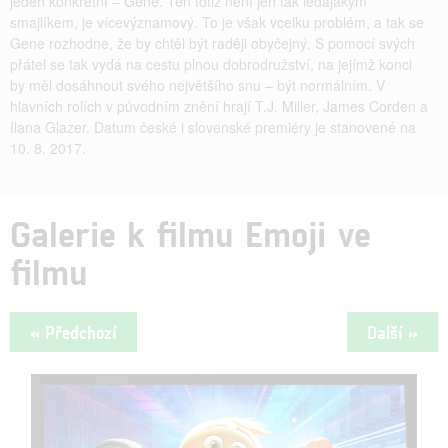
jeden konkrétní – Gene. Ten totiž není jen tak ledajakým
smajlíkem, je vícevýznamový. To je však vcelku problém, a tak se
Gene rozhodne, že by chtěl být raději obyčejný. S pomocí svých
přátel se tak vydá na cestu plnou dobrodružství, na jejímž konci
by měl dosáhnout svého největšího snu – být normálním. V
hlavních rolích v původním znění hrají T.J. Miller, James Corden a
Ilana Glazer. Datum české i slovenské premiéry je stanovené na
10. 8. 2017.
Galerie k filmu Emoji ve
filmu
« Předchozí
Další »