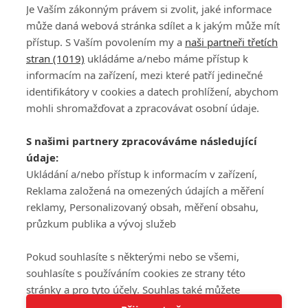
Je Vaším zákonným právem si zvolit, jaké informace
může daná webová stránka sdílet a k jakým může mít
přístup. S Vaším povolením my a
naši partneři třetích
stran (1019)
ukládáme a/nebo máme přístup k
informacím na zařízení, mezi které patří jedinečné
DISKUZE
PŘIHLÁSIT
identifikátory v cookies a datech prohlížení, abychom
REGISTROVAT
mohli shromažďovat a zpracovávat osobní údaje.
Šéfredaktorkou webu je
Petr Slavík
, e-mail
serialy@fandimefilmu.cz
S našimi partnery zpracováváme následující
údaje:
Máte-li zájem o inzerci na našem webu napište nám na e-mail
Ukládání a/nebo přístup k informacím v zařízení,
studio@koncal.com
Reklama založená na omezených údajích a měření
Ochrana osobních údajů
|
Zásady používání cookies
|
Pravidla webu
|
reklamy, Personalizovaný obsah, měření obsahu,
Upravit nastavení soukromí
průzkum publika a vývoj služeb
Pokud souhlasíte s některými nebo se všemi,
souhlasíte s používáním cookies ze strany této
stránky a pro tyto účely. Souhlas také můžete
Tato stránka používá soubory cookies.
odmítnout, ale v takovém případě vám na stránce