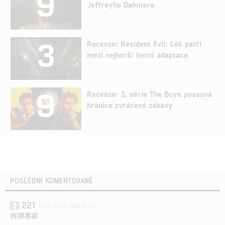
9
Jeffreyho Dahmera
3
Recenze: Resident Evil: Lék patří
mezi nejhorší herní adaptace
9
Recenze: 3. série The Boys posouvá
hranice zvrácené zábavy
POSLEDNÍ KOMENTOVANÉ
221
FILM | 22.04.2026 08:53
拆彈專家