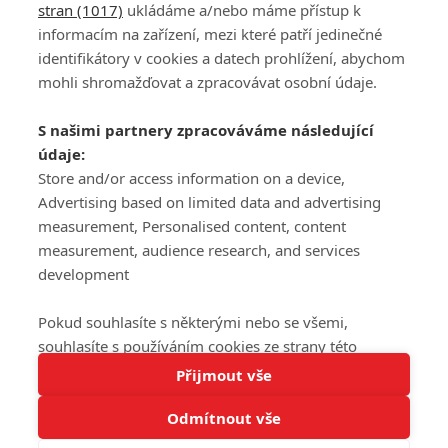
stran (1017)
ukládáme a/nebo máme přístup k
informacím na zařízení, mezi které patří jedinečné
DISKUZE
PŘIHLÁSIT
identifikátory v cookies a datech prohlížení, abychom
REGISTROVAT
mohli shromažďovat a zpracovávat osobní údaje.
Šéfredaktorkou webu je
Petr Slavík
, e-mail
serialy@fandimefilmu.cz
S našimi partnery zpracováváme následující
údaje:
Máte-li zájem o inzerci na našem webu napište nám na e-mail
Store and/or access information on a device,
studio@koncal.com
Advertising based on limited data and advertising
Ochrana osobních údajů
|
Zásady používání cookies
|
Pravidla webu
|
measurement, Personalised content, content
Upravit nastavení soukromí
measurement, audience research, and services
development
Pokud souhlasíte s některými nebo se všemi,
souhlasíte s používáním cookies ze strany této
Tato stránka používá soubory cookies.
stránky a pro tyto účely. Souhlas také můžete
Přijmout vše
© 2016 – 2026 FandimeSerialum.cz / All rights reserved /
Více informací
odmítnout, ale v takovém případě vám na stránce
Provozovatel webu je Koncal studio s.r.o.
Odmítnout vše
nebudou k dispozici některé personalizované funkce.
Rozumím
Vaše volby souhlasu se budou vztahovat pouze na