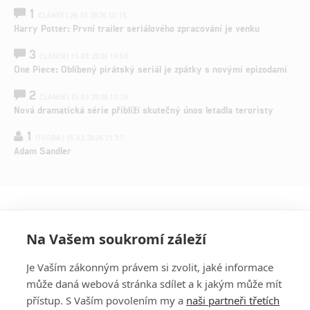
1
ČLÁNEK | 26.03.2026 15:15
Harry Potter: První trailer seriálového zpracování je venku
3
ČLÁNEK | 15.03.2026 14:56
One Piece: Oblíbený pirátský seriál je zpátky s novými epizodami
2
ČLÁNEK | 15.03.2026 13:24
Nová dramatická série přiblíží skutečný únos letadla teroristy
1
OSOBA | 15.02.2026 21:37
Adam Sandler
Na Vašem soukromí záleží
Je Vaším zákonným právem si zvolit, jaké informace
může daná webová stránka sdílet a k jakým může mít
přístup. S Vaším povolením my a
naši partneři třetích