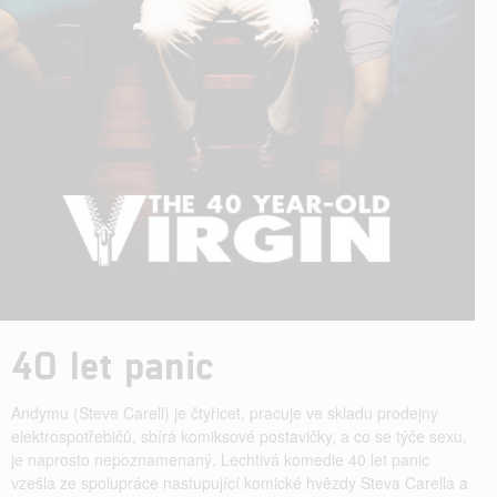
40 let panic
Andymu (Steve Carell) je čtyřicet, pracuje ve skladu prodejny
elektrospotřebičů, sbírá komiksové postavičky, a co se týče sexu,
je naprosto nepoznamenaný. Lechtivá komedie 40 let panic
vzešla ze spolupráce nastupující komické hvězdy Steva Carella a