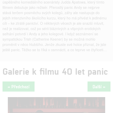
úspěšného komediálního scenáristy Judda Apatowa, který tímto
filmem debutuje jako režisér. Přerostlý panic Andy se nejprve
stává terčem posměchu svých kolegů, záhy ale nastupuje do
jejich intenzivního školícího kurzu, který ho má přivést k jedinému
cíli – ke ztrátě panictví. O některých věcech je ale snazší mluvit,
než je realizovat, což po sérii bláznivých a vtipných erotických
selhání potvrdí i Andy a jeho kolegové. I když seznámení se
sympatickou Trish (Catherine Keener) by se možná mohlo
proměnit v něco hlubšího. Jenže zkuste své holce přiznat, že jste
ještě panic. Těžko se to říká v osmnácti, a co teprve ve čtyřiceti…
Galerie k filmu 40 let panic
« Předchozí
Další »