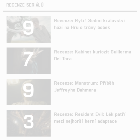
RECENZE SERIÁLŮ
9
Recenze: Rytíř Sedmi království
hází na Hru o trůny bobek
7
Recenze: Kabinet kuriozit Guillerma
Del Tora
9
Recenze: Monstrum: Příběh
Jeffreyho Dahmera
3
Recenze: Resident Evil: Lék patří
mezi nejhorší herní adaptace