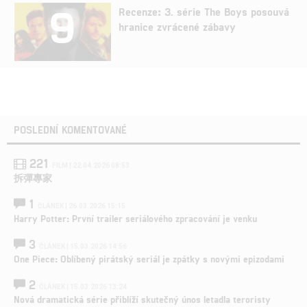
9
Recenze: 3. série The Boys posouvá
hranice zvrácené zábavy
POSLEDNÍ KOMENTOVANÉ
221
FILM | 22.04.2026 08:53
拆彈專家
1
ČLÁNEK | 26.03.2026 15:15
Harry Potter: První trailer seriálového zpracování je venku
3
ČLÁNEK | 15.03.2026 14:56
One Piece: Oblíbený pirátský seriál je zpátky s novými epizodami
2
ČLÁNEK | 15.03.2026 13:24
Nová dramatická série přiblíží skutečný únos letadla teroristy