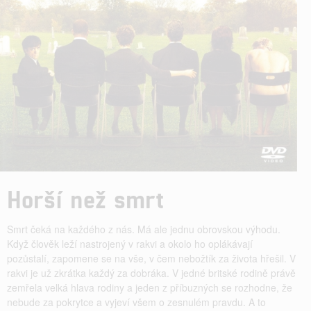
Horší než smrt
Smrt čeká na každého z nás. Má ale jednu obrovskou výhodu.
Když člověk leží nastrojený v rakvi a okolo ho oplákávají
pozůstalí, zapomene se na vše, v čem nebožtík za života hřešil. V
rakvi je už zkrátka každý za dobráka. V jedné britské rodině právě
zemřela velká hlava rodiny a jeden z příbuzných se rozhodne, že
nebude za pokrytce a vyjeví všem o zesnulém pravdu. A to