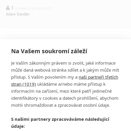
1
OSOBA | 15.02.2026 21:37
Adam Sandler
Na Vašem soukromí záleží
Je Vaším zákonným právem si zvolit, jaké informace
může daná webová stránka sdílet a k jakým může mít
přístup. S Vaším povolením my a
naši partneři třetích
stran (1019)
ukládáme a/nebo máme přístup k
informacím na zařízení, mezi které patří jedinečné
DISKUZE
PŘIHLÁSIT
identifikátory v cookies a datech prohlížení, abychom
REGISTROVAT
mohli shromažďovat a zpracovávat osobní údaje.
Šéfredaktorkou webu je
Petr Slavík
, e-mail
serialy@fandimefilmu.cz
S našimi partnery zpracováváme následující
údaje:
Máte-li zájem o inzerci na našem webu napište nám na e-mail