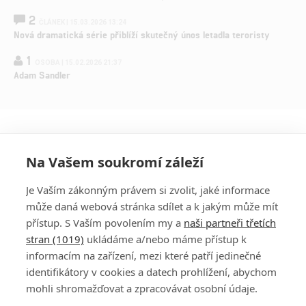
2
ČLÁNEK | 15.03.2026 13:24
Nová dramatická série přiblíží skutečný únos letadla teroristy
1
OSOBA | 15.02.2026 21:37
Adam Sandler
Na Vašem soukromí záleží
Je Vaším zákonným právem si zvolit, jaké informace
může daná webová stránka sdílet a k jakým může mít
přístup. S Vaším povolením my a
naši partneři třetích
stran (1019)
ukládáme a/nebo máme přístup k
informacím na zařízení, mezi které patří jedinečné
DISKUZE
PŘIHLÁSIT
identifikátory v cookies a datech prohlížení, abychom
REGISTROVAT
mohli shromažďovat a zpracovávat osobní údaje.