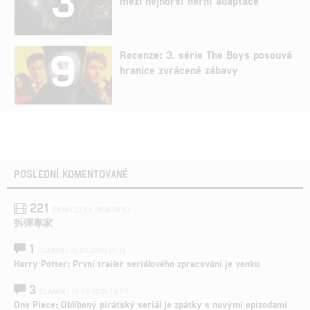
3
mezi nejhorší herní adaptace
9
Recenze: 3. série The Boys posouvá
hranice zvrácené zábavy
POSLEDNÍ KOMENTOVANÉ
221
FILM | 22.04.2026 08:53
拆彈專家
1
ČLÁNEK | 26.03.2026 15:15
Harry Potter: První trailer seriálového zpracování je venku
3
ČLÁNEK | 15.03.2026 14:56
One Piece: Oblíbený pirátský seriál je zpátky s novými epizodami