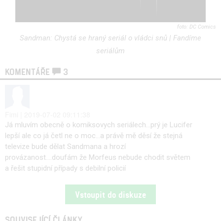
DC Comics
Sandman: Chystá se hraný seriál o vládci snů | Fandíme
seriálům
KOMENTÁŘE
3
Fimi | 2019-07-02 09:11:38
Já mluvím obecně o komiksovych seriálech...prý je Lucifer
lepší ale co já četl ne o moc...a právě mě děsí že stejná
televize bude dělat Sandmana a hrozí
provázanost....doufám že Morfeus nebude chodit světem
a řešit stupidní případy s debilní policií
Vstoupit do diskuze
SOUVISEJÍCÍ ČLÁNKY