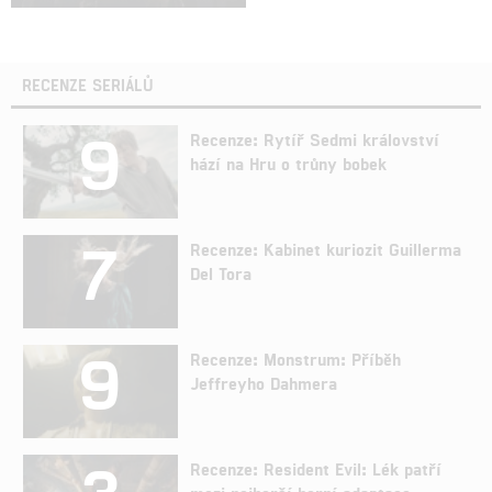
RECENZE SERIÁLŮ
9
Recenze: Rytíř Sedmi království
hází na Hru o trůny bobek
7
Recenze: Kabinet kuriozit Guillerma
Del Tora
9
Recenze: Monstrum: Příběh
Jeffreyho Dahmera
Recenze: Resident Evil: Lék patří