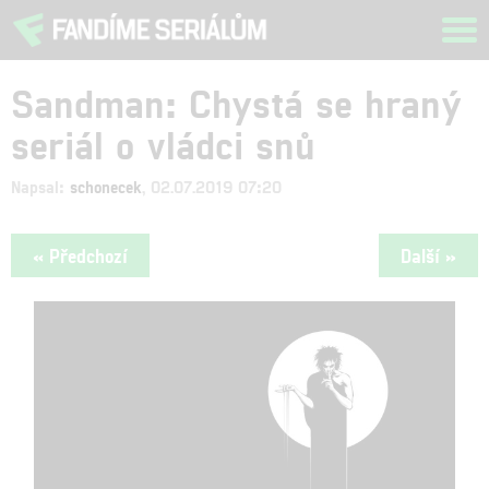
Tog
navi
Sandman: Chystá se hraný
seriál o vládci snů
Napsal:
schonecek
, 02.07.2019 07:20
« Předchozí
Další »